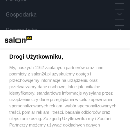
Gospodarka
Rozmaitości
Technologie
Drogi Użytkowniku,
Sport
My, naszych 1162 zaufanych partnerów oraz inne
podmioty z salon24.pl uzyskujemy dostęp i
Społeczeństwo
przechowujemy informacje na urządzeniu oraz
przetwarzamy dane osobowe, takie jak unikalne
Kultura
identyfikatory, standardowe informacje wysyłane przez
urządzenie czy dane przeglądania w celu zapewniania
spersonalizowanych reklam, wybór spersonalizowanych
treści, pomiar reklam i treści, badanie odbiorców oraz
ulepszanie usług. Za zgodą Użytkownika my i Zaufani
X
Facebook
Instagram
Youtube
Partnerzy możemy używać dokładnych danych