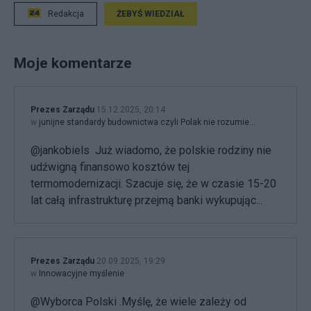
Redakcja
ŻEBYŚ WIEDZIAŁ
Moje komentarze
Prezes Zarządu
15.12.2025, 20:14
w
junijne standardy budownictwa czyli Polak nie rozumie...
@jankobiels Już wiadomo, że polskie rodziny nie
udźwigną finansowo kosztów tej
termomodernizacji. Szacuje się, że w czasie 15-20
lat całą infrastrukturę przejmą banki wykupując...
Prezes Zarządu
20.09.2025, 19:29
w
Innowacyjne myślenie
@Wyborca Polski .Myślę, że wiele zależy od