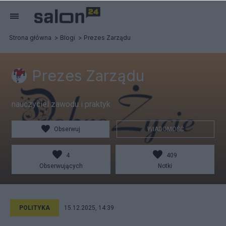
Strona główna
Blogi
Prezes Zarządu
Prezes Zarządu
nauczyciel zawodu i praktyk
Obserwuj
WIADOMOŚĆ
4
409
Obserwujących
Notki
POLITYKA
15.12.2025, 14:39