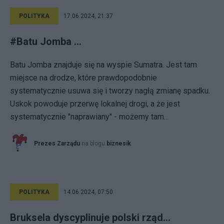
POLITYKA
17.06.2024, 21:37
#Batu Jomba ...
Batu Jomba znajduje się na wyspie Sumatra. Jest tam
miejsce na drodze, które prawdopodobnie
systematycznie usuwa się i tworzy nagłą zmianę spadku.
Uskok powoduje przerwę lokalnej drogi, a że jest
systematycznie "naprawiany" - możemy tam...
Prezes Zarządu
na blogu
biznesik
POLITYKA
14.06.2024, 07:50
Bruksela dyscyplinuje polski rząd...