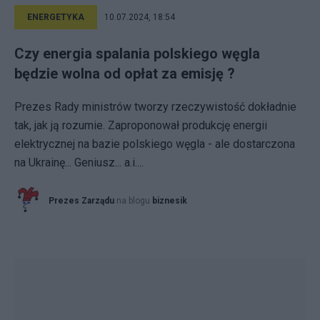
ENERGETYKA
10.07.2024, 18:54
Czy energia spalania polskiego węgla
będzie wolna od opłat za emisję ?
Prezes Rady ministrów tworzy rzeczywistość dokładnie
tak, jak ją rozumie. Zaproponował produkcję energii
elektrycznej na bazie polskiego węgla - ale dostarczona
na Ukrainę... Geniusz... a.i....
Prezes Zarządu
na blogu
biznesik