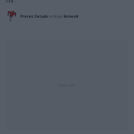
czy...
Prezes Zarządu
na blogu
biznesik