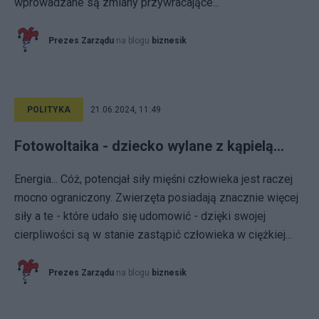
wprowadzane są zmiany przywracające...
Prezes Zarządu
na blogu
biznesik
POLITYKA
21.06.2024, 11:49
Fotowoltaika - dziecko wylane z kąpielą...
Energia... Cóż, potencjał siły mięśni człowieka jest raczej
mocno ograniczony. Zwierzęta posiadają znacznie więcej
siły a te - które udało się udomowić - dzięki swojej
cierpliwości są w stanie zastąpić człowieka w ciężkiej...
Prezes Zarządu
na blogu
biznesik