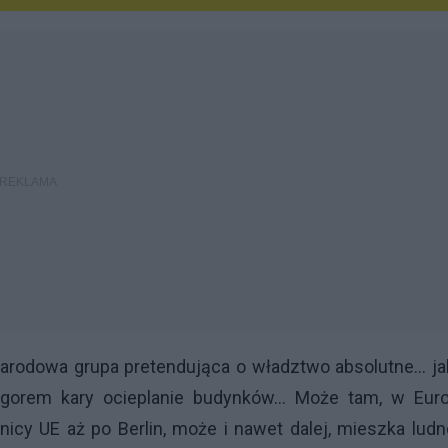
odowa grupa pretendująca o władztwo absolutne... ja
ygorem kary ocieplanie budynków... Może tam, w Euro
icy UE aż po Berlin, może i nawet dalej, mieszka lud