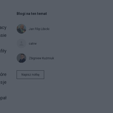
Blogi na ten temat
acy
Jan Filip Libicki
asie
catrw
iły
Zbigniew Kuźmiuk
tóre
Napisz notkę
sje
apał