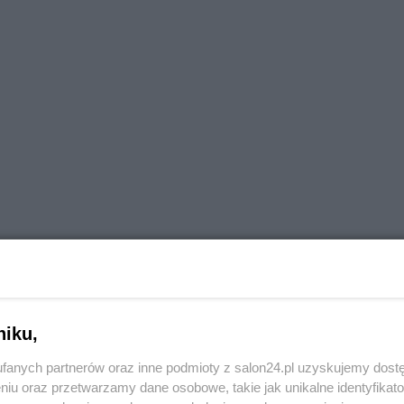
niku,
fanych partnerów oraz inne podmioty z salon24.pl uzyskujemy dost
niu oraz przetwarzamy dane osobowe, takie jak unikalne identyfikat