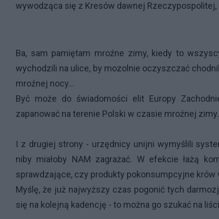
wywodząca się z Kresów dawnej Rzeczypospolitej, k
Ba, sam pamiętam mroźne zimy, kiedy to wszyscy 
wychodzili na ulice, by mozolnie oczyszczać chodnik
mroźnej nocy...
Być może do świadomości elit Europy Zachodniej 
zapanować na terenie Polski w czasie mroźnej zimy..
I z drugiej strony - urzędnicy unijni wymyślili sy
niby miałoby NAM zagrażać. W efekcie łażą kom
sprawdzające, czy produkty pokonsumpcyjne krów w 
Myślę, że już najwyższy czas pogonić tych darmozja
się na kolejną kadencję - to można go szukać na liści