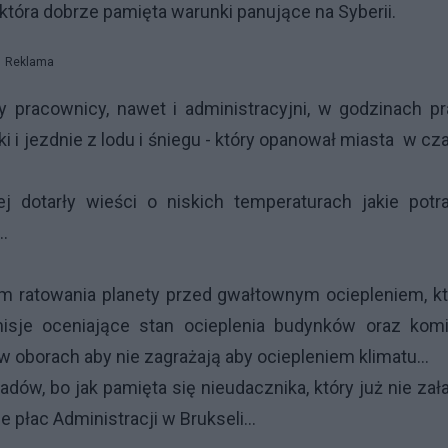
tóra dobrze pamięta warunki panujące na Syberii.
Reklama
pracownicy, nawet i administracyjni, w godzinach pr
i i jezdnie z lodu i śniegu - który opanował miasta w cz
dotarły wieści o niskich temperaturach jakie potraf
.
stem ratowania planety przed gwałtownym ociepleniem, k
isje oceniające stan ocieplenia budynków oraz komi
oborach aby nie zagrażają aby ociepleniem klimatu...
dów, bo jak pamięta się nieudacznika, który już nie zał
e płac Administracji w Brukseli...