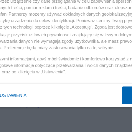
przez urządzenie czy dane przeglądania w celu zapewniania sperson
ych treści, pomiar reklam i treści, badanie odbiorców oraz ulepszan
fani Partnerzy możemy używać dokładnych danych geolokalizacyjn
tykę urządzenia do celów identyfikacji. Ponieważ cenimy Twoją pry
z tych technologii poprzez kliknięcie „Akceptuję”. Zgoda jest dobro
ikając przycisk ustawień prywatności znajdujący się w lewym dolny
etwarzania danych nie wymagają zgody użytkownika, ale masz prawo 
. Preferencje będą miały zastosowania tylko na tej witrynie.
szymi informacjami, abyś mógł świadomie i komfortowo korzystać z
gółowe informacje dotyczące przetwarzania Twoich danych znajdzi
s
oraz po kliknięciu w „Ustawienia”.
USTAWIENIA
nii-europejskiej-co-warto-wiedziec/