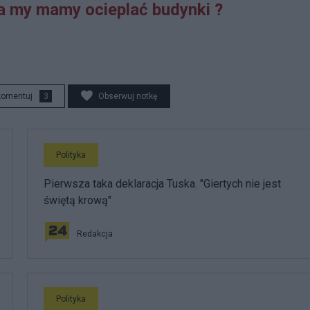
j, a my mamy ocieplać budynki ?
komentuj
3
Obserwuj notkę
Polityka
Pierwsza taka deklaracja Tuska. "Giertych nie jest
świętą krową"
Redakcja
Polityka