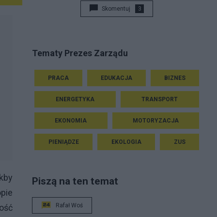
Skomentuj
3
Tematy Prezes Zarządu
PRACA
EDUKACJA
BIZNES
ENERGETYKA
TRANSPORT
EKONOMIA
MOTORYZACJA
PIENIĄDZE
EKOLOGIA
ZUS
kby
Piszą na ten temat
pie
Rafał Woś
ność