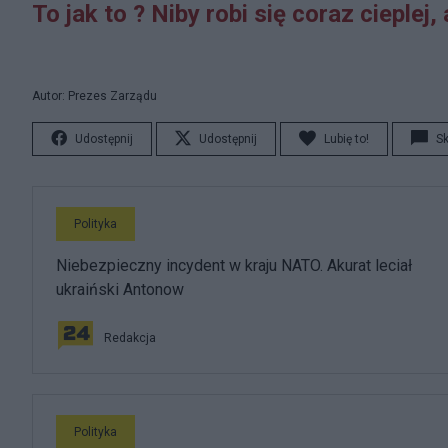
To jak to ? Niby robi się coraz cieple
Autor: Prezes Zarządu
Udostępnij
Udostępnij
Lubię to!
S
Polityka
Niebezpieczny incydent w kraju NATO. Akurat leciał
ukraiński Antonow
Redakcja
Polityka