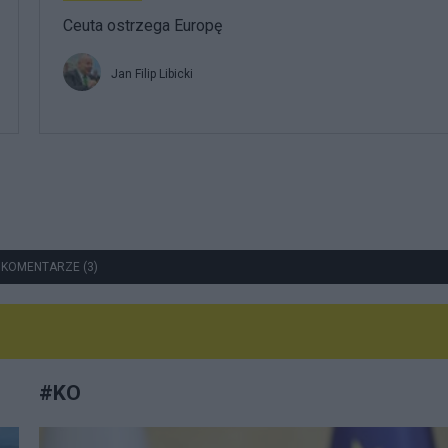
Ceuta ostrzega Europę
Jan Filip Libicki
 KOMENTARZE (3)
#
KO