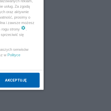
alizowanych reklam,
ie usług. Za zgodą
ych oraz aktywnie
watność, prosimy o
wolna i zawsze możesz
m rogu strony
.
sprzeciwić się
 naszych serwisów
esz w
Polityce
AKCEPTUJĘ