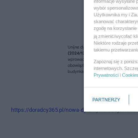
informacje wysyłane 
wybór spersonalizowan
Użytkownika my i Zau
skanować charakterys
zgodę na korzystanie 
ją zmienić/wycofać kl
Niektóre rodzaje prz
takiemu przetwarzaniu
Zapoznaj się z poniż
internetowych. Szcze
Prywatności
i
Cookie
PARTNERZY
https://doradcy365.pl/nowa-dyrektywa-budynkowa-u