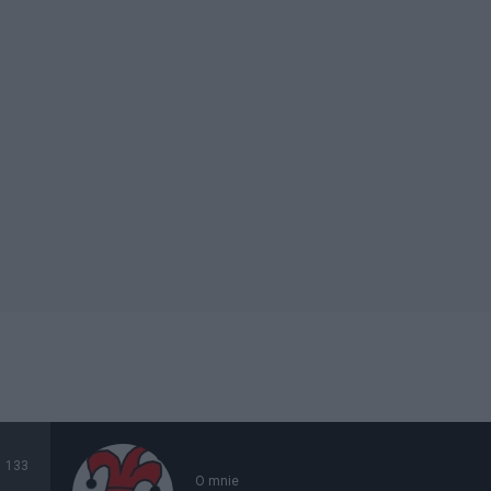
133
O mnie