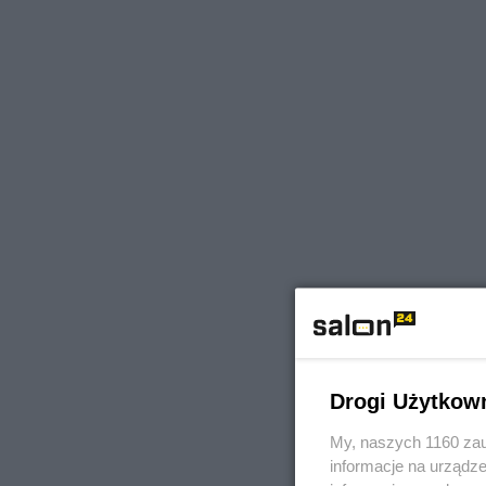
Drogi Użytkow
My, naszych 1160 zau
informacje na urządze