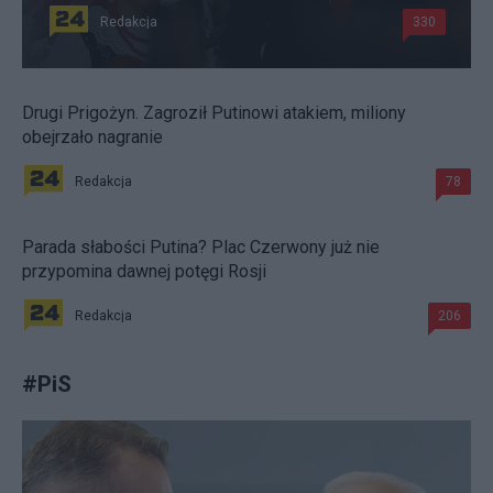
Redakcja
330
Drugi Prigożyn. Zagroził Putinowi atakiem, miliony
obejrzało nagranie
Redakcja
78
Parada słabości Putina? Plac Czerwony już nie
przypomina dawnej potęgi Rosji
Redakcja
206
#
PiS