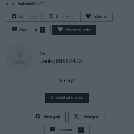
Autor: Janko88664422
Udostępnij
Udostępnij
Lubię to!
Skomentuj
2
Obserwuj notkę
O mnie
Janko88664422
Emeryt
Nowości od blogera
Udostępnij
Udostępnij
Skomentuj
2