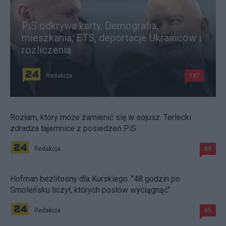
PiS odkrywa karty. Demografia,
mieszkania, ETS, deportacje Ukraińców i
rozliczenia
Redakcja
197
Rozłam, który może zamienić się w sojusz. Terlecki
zdradza tajemnice z posiedzeń PiS
Redakcja
89
Hofman bezlitosny dla Kurskiego. "48 godzin po
Smoleńsku liczył, których posłów wyciągnąć"
Redakcja
85