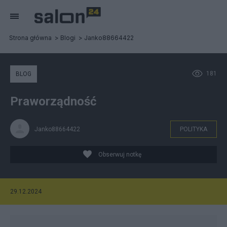
Strona główna
Blogi
Janko88664422
181
BLOG
Praworządność
Janko88664422
POLITYKA
Obserwuj notkę
29.12.2024