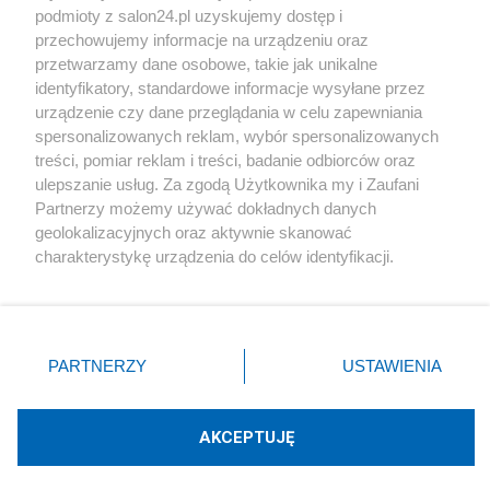
podmioty z salon24.pl uzyskujemy dostęp i
Społeczeństwo
przechowujemy informacje na urządzeniu oraz
przetwarzamy dane osobowe, takie jak unikalne
Kultura
identyfikatory, standardowe informacje wysyłane przez
urządzenie czy dane przeglądania w celu zapewniania
spersonalizowanych reklam, wybór spersonalizowanych
treści, pomiar reklam i treści, badanie odbiorców oraz
ulepszanie usług. Za zgodą Użytkownika my i Zaufani
X
Facebook
Instagram
Youtube
Partnerzy możemy używać dokładnych danych
geolokalizacyjnych oraz aktywnie skanować
charakterystykę urządzenia do celów identyfikacji.
Web Content Media sp. z o. o. © 2022
Ponieważ cenimy Twoją prywatność, prosimy o zgodę na
korzystanie z tych technologii poprzez kliknięcie
„Akceptuję”. Zgoda jest dobrowolna i zawsze możesz ją
Pomoc
O nas
Praca
Reklama
Kontakt
zmienić/wycofać klikając przycisk ustawień prywatności
PARTNERZY
USTAWIENIA
znajdujący się w lewym dolnym rogu strony
. Niektóre
rodzaje przetwarzania danych nie wymagają zgody
użytkownika, ale masz prawo sprzeciwić się takiemu
AKCEPTUJĘ
przetwarzaniu. Preferencje będą miały zastosowania tylko
Technologię dostarcza:
W3media.pl
na tej witrynie.