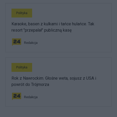
Polityka
Karaoke, basen z kulkami i tańce hulańce. Tak
resort "przepalał" publiczną kasę
Redakcja
Polityka
Rok z Nawrockim. Głośne weta, sojusz z USA i
powrót do Trójmorza
Redakcja