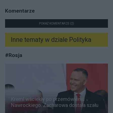
Komentarze
POKAŻ KOMENTARZE (2)
Inne tematy w dziale
Polityka
#
Rosja
Kreml wściekły po przemówieniu
Nawrockiego. Zacharowa dostała szału