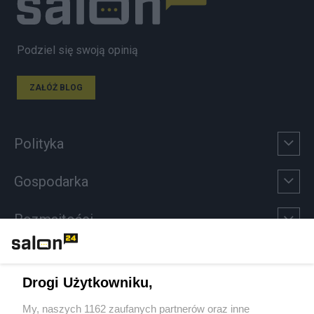
Podziel się swoją opinią
ZAŁÓŻ BLOG
Polityka
Gospodarka
Rozmaitości
Technologie
Drogi Użytkowniku,
Sport
My, naszych 1162 zaufanych partnerów oraz inne