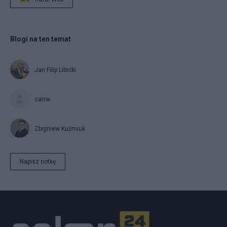
Blogi na ten temat
Jan Filip Libicki
catrw
Zbigniew Kuźmiuk
Napisz notkę