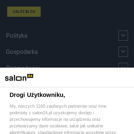
ZAŁÓŻ BLOG
Polityka
Gospodarka
Rozmaitości
Technologie
Drogi Użytkowniku,
Sport
My, naszych 1160 zaufanych partnerów oraz inne
podmioty z salon24.pl uzyskujemy dostęp i
Społeczeństwo
przechowujemy informacje na urządzeniu oraz
przetwarzamy dane osobowe, takie jak unikalne
Kultura
identyfikatory, standardowe informacje wysyłane przez