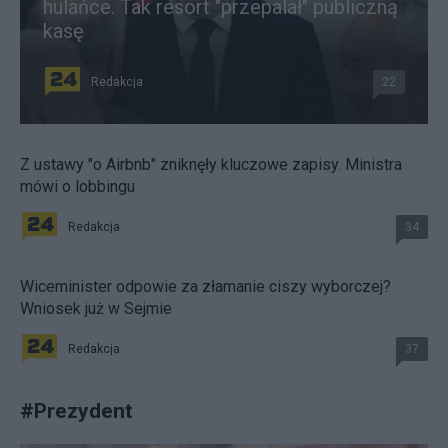
hulańce. Tak resort "przepalał" publiczną
kasę
Redakcja
22
Z ustawy "o Airbnb" zniknęły kluczowe zapisy. Ministra
mówi o lobbingu
Redakcja
34
Wiceminister odpowie za złamanie ciszy wyborczej?
Wniosek już w Sejmie
Redakcja
37
#
Prezydent