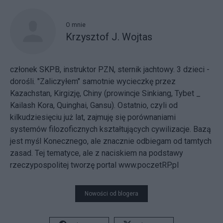
O mnie
Krzysztof J. Wojtas
członek SKPB, instruktor PZN, sternik jachtowy. 3 dzieci -
dorośli. "Zaliczyłem" samotnie wycieczkę przez
Kazachstan, Kirgizję, Chiny (prowincje Sinkiang, Tybet _
Kailash Kora, Quinghai, Gansu). Ostatnio, czyli od
kilkudziesięciu już lat, zajmuję się porównaniami
systemów filozoficznych kształtujących cywilizacje. Bazą
jest myśl Konecznego, ale znacznie odbiegam od tamtych
zasad. Tej tematyce, ale z naciskiem na podstawy
rzeczypospolitej tworzę portal www.poczetRP.pl
Nowości od blogera