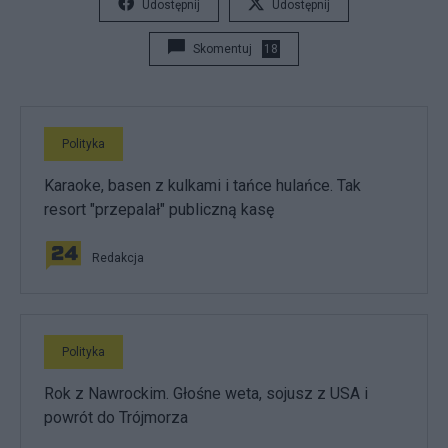
Udostępnij
Udostępnij
Skomentuj
18
Polityka
Karaoke, basen z kulkami i tańce hulańce. Tak
resort "przepalał" publiczną kasę
Redakcja
Polityka
Rok z Nawrockim. Głośne weta, sojusz z USA i
powrót do Trójmorza