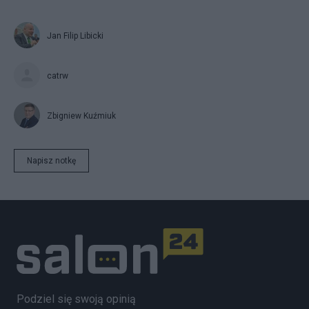
Jan Filip Libicki
catrw
Zbigniew Kuźmiuk
Napisz notkę
Podziel się swoją opinią