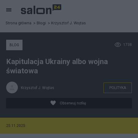
Strona główna
Blogi
Krzysztof J. Wojtas
1738
BLOG
Kapitulacja Ukrainy albo wojna
światowa
Krzysztof J. Wojtas
POLITYKA
Obserwuj notkę
25.11.2025