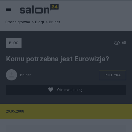
Strona główna
Blogi
Bruner
65
BLOG
Komu potrzebna jest Eurowizja?
Bruner
POLITYKA
Obserwuj notkę
29.05.2008