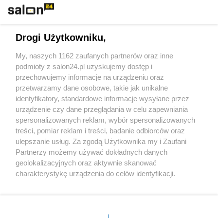
Technologie
Drogi Użytkowniku,
Sport
My, naszych 1162 zaufanych partnerów oraz inne
podmioty z salon24.pl uzyskujemy dostęp i
Społeczeństwo
przechowujemy informacje na urządzeniu oraz
przetwarzamy dane osobowe, takie jak unikalne
Kultura
identyfikatory, standardowe informacje wysyłane przez
urządzenie czy dane przeglądania w celu zapewniania
spersonalizowanych reklam, wybór spersonalizowanych
treści, pomiar reklam i treści, badanie odbiorców oraz
ulepszanie usług. Za zgodą Użytkownika my i Zaufani
X
Facebook
Instagram
Youtube
Partnerzy możemy używać dokładnych danych
geolokalizacyjnych oraz aktywnie skanować
charakterystykę urządzenia do celów identyfikacji.
Web Content Media sp. z o. o. © 2022
Ponieważ cenimy Twoją prywatność, prosimy o zgodę na
korzystanie z tych technologii poprzez kliknięcie
„Akceptuję”. Zgoda jest dobrowolna i zawsze możesz ją
Pomoc
O nas
Praca
Reklama
Kontakt
zmienić/wycofać klikając przycisk ustawień prywatności