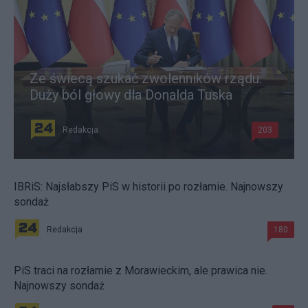
Ze świecą szukać zwolenników rządu.
Duży ból głowy dla Donalda Tuska
Redakcja
203
IBRiS: Najsłabszy PiS w historii po rozłamie. Najnowszy
sondaż
Redakcja
180
PiS traci na rozłamie z Morawieckim, ale prawica nie.
Najnowszy sondaż