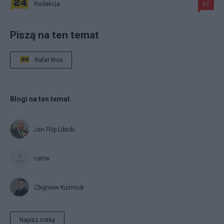
Redakcja
67
Piszą na ten temat
Rafał Woś
Blogi na ten temat
Jan Filip Libicki
catrw
Zbigniew Kuźmiuk
Napisz notkę