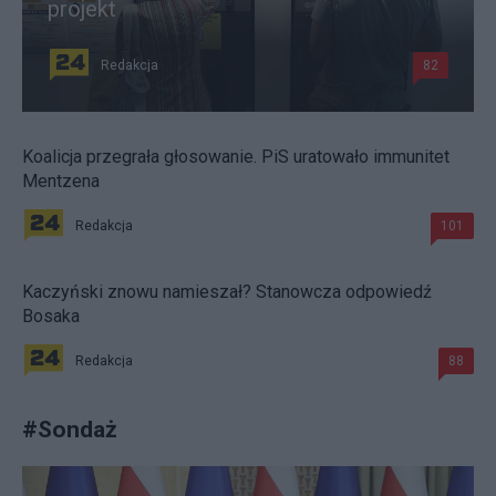
projekt
Redakcja
82
Koalicja przegrała głosowanie. PiS uratowało immunitet
Mentzena
Redakcja
101
Kaczyński znowu namieszał? Stanowcza odpowiedź
Bosaka
Redakcja
88
#
Sondaż