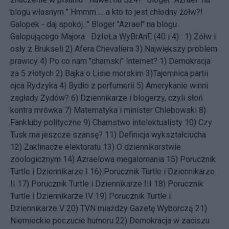
blogu własnym " Hmmm..... a kto to jest chłodny żółw?!
Galopek - daj spokój..." Bloger "Azrael" na blogu
Galopującego Majora DzIeŁa WyBrAnE (40 i 4) : 1)
Żółw i
osły z Brukseli
2)
Afera Chevaliera
3)
Największy problem
prawicy
4)
Po co nam "chamski" Internet?
1)
Demokracja
za 5 złotych
2)
Bajka o Lisie morskim
3)
Tajemnica partii
ojca Rydzyka
4)
Bydło z perfumerii
5)
Amerykanie winni
zagłady Żydów?
6)
Dziennikarze i blogerzy, czyli słoń
kontra mrówka
7)
Matematyka i minister Chlebowski
8)
Fankluby polityczne
9)
Chamstwo intelektualisty
10)
Czy
Tusk ma jeszcze szansę?
11)
Definicja wykształciucha
12)
Zaklinacze elektoratu
13)
O dziennikarstwie
zoologicznym
14)
Azraelowa megalomania
15)
Porucznik
Turtle i Dziennikarze I
16)
Porucznik Turtle i Dziennikarze
II
17)
Porucznik Turtle i Dziennikarze III
18)
Porucznik
Turtle i Dziennikarze IV
19)
Porucznik Turtle i
Dziennikarze V
20)
TVN miażdzy Gazetę Wyborczą
21)
Niemieckie poczucie humoru
22)
Demokracja w zaciszu