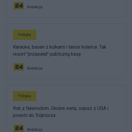
Redakcja
Polityka
Karaoke, basen z kulkami i tańce hulańce. Tak
resort "przepalał" publiczną kasę
Redakcja
Polityka
Rok z Nawrockim. Głośne weta, sojusz z USA i
powrót do Trójmorza
Redakcja