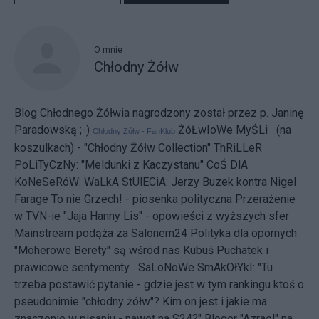
O mnie
Chłodny Żółw
Blog Chłodnego Żółwia nagrodzony został przez p. Janinę
Paradowską ;-)
ŻóŁwIoWe MyŚLi (na
Chłodny Żółw - FanKlub
koszulkach) - "Chłodny Żółw Collection"
ThRiLLeR
PoLiTyCzNy:
"Meldunki z Kaczystanu"
CoŚ DlA
KoNeSeRóW:
WaLkA StUlECiA: Jerzy Buzek kontra Nigel
Farage
To nie Grzech! - piosenka polityczna
Przerażenie
w TVN-ie
"Jaja Hanny Lis" - opowieści z wyższych sfer
Mainstream podąża za Salonem24
Polityka dla opornych
"Moherowe Berety" są wśród nas
Kubuś Puchatek i
prawicowe sentymenty
SaLoNoWe SmAkOłYkI: "Tu
trzeba postawić pytanie - gdzie jest w tym rankingu ktoś o
pseudonimie "chłodny żółw"? Kim on jest i jakie ma
znaczenie w pisaniu - nawet na S24?" Bloger "Azrael" na