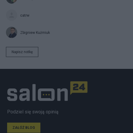
catrw
Zbigniew Kuźmiuk
Napisz notkę
Podziel się swoją opinią
ZAŁÓŻ BLOG