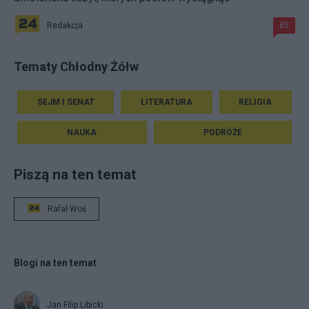
Redakcja
85
Tematy Chłodny Żółw
SEJM I SENAT
LITERATURA
RELIGIA
NAUKA
PODRÓŻE
Piszą na ten temat
Rafał Woś
Blogi na ten temat
Jan Filip Libicki