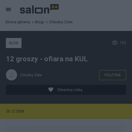
Strona główna
Blogi
Chłodny Żółw
152
BLOG
12 groszy - ofiara na KUL
Chłodny Żółw
POLITYKA
Obserwuj notkę
26.12.2008