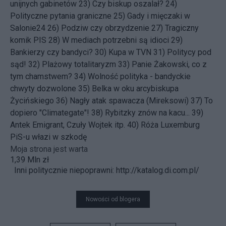
unijnych gabinetów
23)
Czy biskup oszalał?
24)
Polityczne pytania graniczne
25)
Gady i mięczaki w
Salonie24
26)
Podziw czy obrzydzenie
27)
Tragiczny
komik PIS
28)
W mediach potrzebni są idioci
29)
Bankierzy czy bandyci?
30)
Kupa w TVN
31)
Politycy pod
sąd!
32)
Plażowy totalitaryzm
33)
Panie Żakowski, co z
tym chamstwem?
34)
Wolność polityka - bandyckie
chwyty dozwolone
35)
Belka w oku arcybiskupa
Życińskiego
36)
Nagły atak spawacza (Mireksowi)
37)
To
dopiero "Climategate"!
38)
Rybitzky znów na kacu...
39)
Antek Emigrant, Czuły Wojtek itp.
40)
Róża Luxemburg
PiS-u włazi w szkodę
Moja strona jest warta
1,39 Mln zł
Inni politycznie niepoprawni:
http://katalog.di.com.pl/
Nowości od blogera