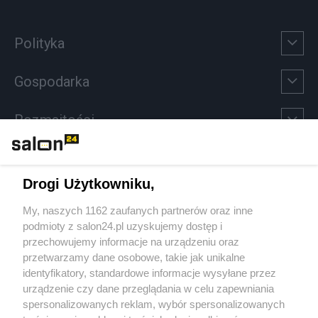
Polityka
Gospodarka
Rozmaitości
Technologie
Drogi Użytkowniku,
Sport
My, naszych 1162 zaufanych partnerów oraz inne
podmioty z salon24.pl uzyskujemy dostęp i
Społeczeństwo
przechowujemy informacje na urządzeniu oraz
przetwarzamy dane osobowe, takie jak unikalne
Kultura
identyfikatory, standardowe informacje wysyłane przez
urządzenie czy dane przeglądania w celu zapewniania
spersonalizowanych reklam, wybór spersonalizowanych