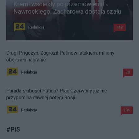
Kreml wściekły po przemówieniu
Nawrockiego. Zacharowa dostała szału
Redakcja
419
Drugi Prigożyn. Zagroził Putinowi atakiem, miliony
obejrzało nagranie
Redakcja
78
Parada słabości Putina? Plac Czerwony już nie
przypomina dawnej potęgi Rosji
Redakcja
206
#
PiS