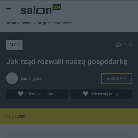
Strona główna
Blogi
flamengista
4505
BLOG
Jak rząd rozwalił naszą gospodarkę
flamengista
EKONOMIA
Obserwuj temat
Obserwuj notkę
19.04.2020