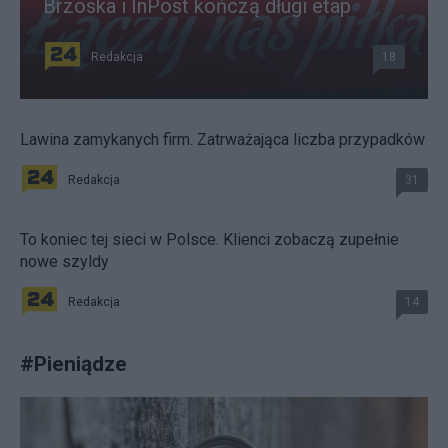
Brzoska i InPost kończą długi etap
Redakcja
18
Lawina zamykanych firm. Zatrważająca liczba przypadków
Redakcja
31
To koniec tej sieci w Polsce. Klienci zobaczą zupełnie
nowe szyldy
Redakcja
14
#
Pieniądze