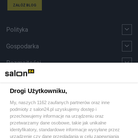
ZAŁÓŻ BLOG
Polityka
Gospodarka
Rozmaitości
Technologie
Drogi Użytkowniku,
Sport
My, naszych 1162 zaufanych partnerów oraz inne
podmioty z salon24.pl uzyskujemy dostęp i
Społeczeństwo
przechowujemy informacje na urządzeniu oraz
przetwarzamy dane osobowe, takie jak unikalne
Kultura
identyfikatory, standardowe informacje wysyłane przez
urządzenie czy dane przeglądania w celu zapewniania