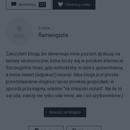
Skomentuj
327
Obserwuj notkę
O mnie
flamengista
Założyłem bloga, bo denerwuje mnie poziom dyskusji na
tematy ekonomiczne, która toczy się w polskim internecie.
Szczególnie teraz, gdy wchodzimy w okres spowolnienia,
a może nawet (odpukać!) recesji. Idea bloga jest prosta -
przedstawienie diagnoz/opisu polskiej gospodarki w
sposób przystępny, właśnie "na chłopski rozum". Na ile to
się uda, zależy nie tylko ode mnie, ale i od użytkowników:)
Nowości od blogera