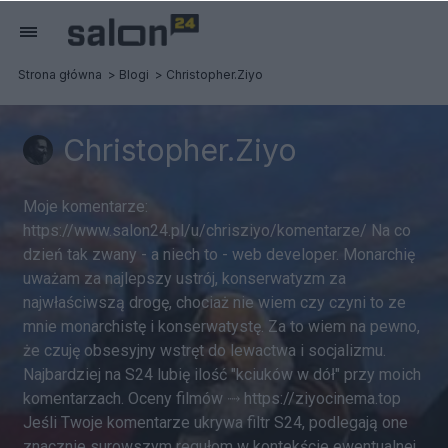
Strona główna
Blogi
Christopher.Ziyo
Christopher.Ziyo
Moje komentarze:
https://www.salon24.pl/u/chrisziyo/komentarze/ Na co
dzień tak zwany - a niech to - web developer. Monarchię
uważam za najlepszy ustrój, konserwatyzm za
najwłaściwszą drogę, chociaż nie wiem czy czyni to ze
mnie monarchistę i konserwatystę. Za to wiem na pewno,
że czuję obsesyjny wstręt do lewactwa i socjalizmu.
Najbardziej na S24 lubię ilość "kciuków w dół" przy moich
komentarzach. Oceny filmów ⤑ https://ziyocinema.top
Jeśli Twoje komentarze ukrywa filtr S24, podlegają one
znacznie surowszym regułom w kontekście ewentualnej