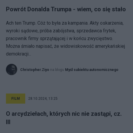
Powrót Donalda Trumpa - wiem, co się stało
Ach ten Trump. Cóż to była za kampania. Akty oskarżenia,
wyroki sądowe, próba zabójstwa, sprzedawca frytek,
pracownik firmy sprzątającej i w końcu zwycięstwo.
Można śmiało napisać, że widowiskowość amerykańskiej
demokracji...
Christopher.Ziyo
na blogu
Myśl subiektu autonomicznego
FILM
28.10.2024, 13:25
O arcydziełach, których nic nie zastąpi, cz.
III