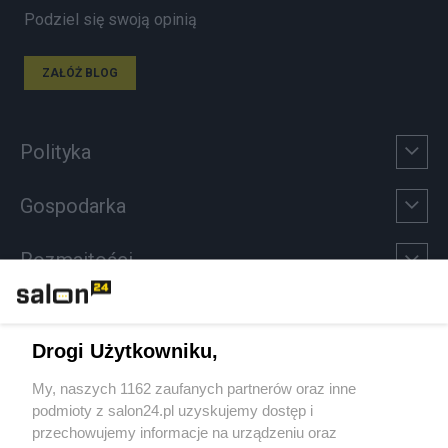
Podziel się swoją opinią
ZAŁÓŻ BLOG
Polityka
Gospodarka
Rozmaitości
Technologie
Drogi Użytkowniku,
Sport
My, naszych 1162 zaufanych partnerów oraz inne
podmioty z salon24.pl uzyskujemy dostęp i
Społeczeństwo
przechowujemy informacje na urządzeniu oraz