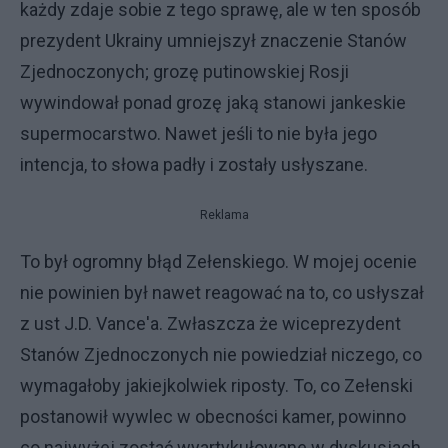
każdy zdaje sobie z tego sprawę, ale w ten sposób
prezydent Ukrainy umniejszył znaczenie Stanów
Zjednoczonych; grozę putinowskiej Rosji
wywindował ponad grozę jaką stanowi jankeskie
supermocarstwo. Nawet jeśli to nie była jego
intencja, to słowa padły i zostały usłyszane.
Reklama
To był ogromny błąd Zełenskiego. W mojej ocenie
nie powinien był nawet reagować na to, co usłyszał
z ust J.D. Vance'a. Zwłaszcza że wiceprezydent
Stanów Zjednoczonych nie powiedział niczego, co
wymagałoby jakiejkolwiek riposty. To, co Zełenski
postanowił wywlec w obecności kamer, powinno
co najwyżej zostać wyartykułowane w dyskusjach