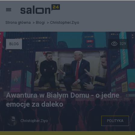
Strona główna
Blogi
Christopher.Ziyo
329
BLOG
Awantura w Białym Domu - o jedne
emocje za daleko
Christopher.Ziyo
POLITYKA