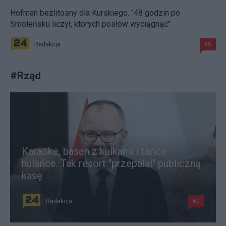
Hofman bezlitosny dla Kurskiego. "48 godzin po
Smoleńsku liczył, których posłów wyciągnąć"
Redakcja
85
#
Rząd
Karaoke, basen z kulkami i tańce
hulańce. Tak resort "przepalał" publiczną
kasę
Redakcja
60