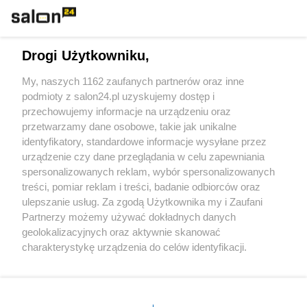
Technologie
Drogi Użytkowniku,
Sport
My, naszych 1162 zaufanych partnerów oraz inne
podmioty z salon24.pl uzyskujemy dostęp i
Społeczeństwo
przechowujemy informacje na urządzeniu oraz
przetwarzamy dane osobowe, takie jak unikalne
Kultura
identyfikatory, standardowe informacje wysyłane przez
urządzenie czy dane przeglądania w celu zapewniania
spersonalizowanych reklam, wybór spersonalizowanych
treści, pomiar reklam i treści, badanie odbiorców oraz
ulepszanie usług. Za zgodą Użytkownika my i Zaufani
X
Facebook
Instagram
Youtube
Partnerzy możemy używać dokładnych danych
geolokalizacyjnych oraz aktywnie skanować
charakterystykę urządzenia do celów identyfikacji.
Web Content Media sp. z o. o. © 2022
Ponieważ cenimy Twoją prywatność, prosimy o zgodę na
korzystanie z tych technologii poprzez kliknięcie
„Akceptuję”. Zgoda jest dobrowolna i zawsze możesz ją
Pomoc
O nas
Praca
Reklama
Kontakt
zmienić/wycofać klikając przycisk ustawień prywatności