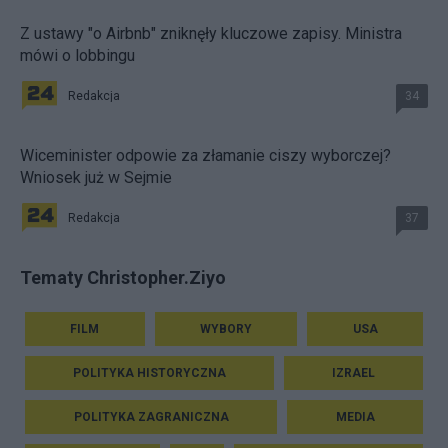
Z ustawy "o Airbnb" zniknęły kluczowe zapisy. Ministra
mówi o lobbingu
Redakcja
34
Wiceminister odpowie za złamanie ciszy wyborczej?
Wniosek już w Sejmie
Redakcja
37
Tematy Christopher.Ziyo
FILM
WYBORY
USA
POLITYKA HISTORYCZNA
IZRAEL
POLITYKA ZAGRANICZNA
MEDIA