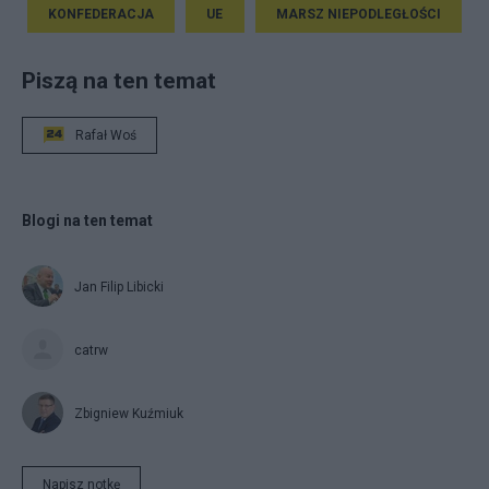
KONFEDERACJA
UE
MARSZ NIEPODLEGŁOŚCI
Piszą na ten temat
Rafał Woś
Blogi na ten temat
Jan Filip Libicki
catrw
Zbigniew Kuźmiuk
Napisz notkę