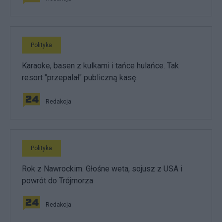
Polityka
Karaoke, basen z kulkami i tańce hulańce. Tak
resort "przepalał" publiczną kasę
Redakcja
Polityka
Rok z Nawrockim. Głośne weta, sojusz z USA i
powrót do Trójmorza
Redakcja