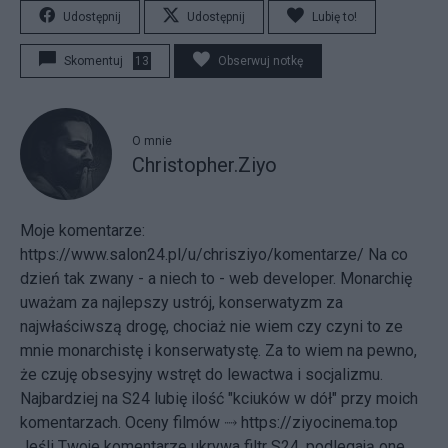
Udostępnij
Udostępnij
Lubię to!
Skomentuj
13
Obserwuj notkę
O mnie
Christopher.Ziyo
Moje komentarze:
https://www.salon24.pl/u/chrisziyo/komentarze/ Na co
dzień tak zwany - a niech to - web developer. Monarchię
uważam za najlepszy ustrój, konserwatyzm za
najwłaściwszą drogę, chociaż nie wiem czy czyni to ze
mnie monarchistę i konserwatystę. Za to wiem na pewno,
że czuję obsesyjny wstręt do lewactwa i socjalizmu.
Najbardziej na S24 lubię ilość "kciuków w dół" przy moich
komentarzach. Oceny filmów ⤑
https://ziyocinema.top
Jeśli Twoje komentarze ukrywa filtr S24, podlegają one