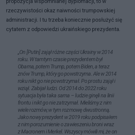
propozycja wspomnianej dyplomacji, to w
rzeczywistości okaz naiwności trumpowskiej
administracji. I tu trzeba koniecznie posłużyć się
cytatem z odpowiedzi ukraińskiego prezydenta.
„On [Putin] zajął różne części Ukrainy w 2014
roku. W tamtym czasie prezydentem był
Obama, potem Trump, potem Biden, a teraz
znów Trump, który go powstrzyma. Ale w 2014
roku nikt go nie powstrzymał. Po prostu zajął i
wziął. Zabijał ludzi. Od 2014 do 2022 roku
sytuacja była taka sama – ludzie ginęli na linii
frontu i nikt go nie zatrzymał. Mieliśmy z nim
wiele rozmów, w tym rozmowę dwustronną.
Jako nowy prezydent w 2019 roku podpisałem
z nim porozumienie o zawieszeniu broni wraz
z Macronem i Merkel. Wszyscy mówili mi, że on