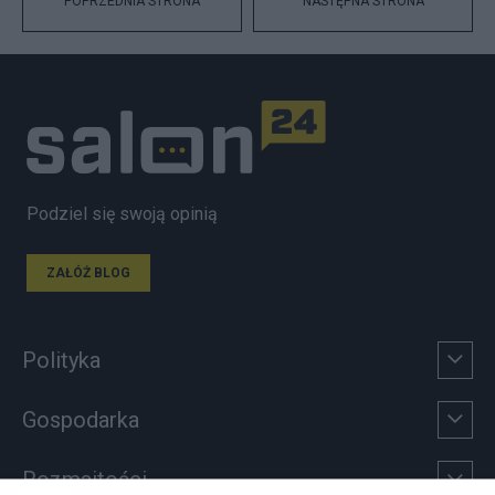
POPRZEDNIA STRONA
NASTĘPNA STRONA
Podziel się swoją opinią
ZAŁÓŻ BLOG
Polityka
Gospodarka
Rozmaitości