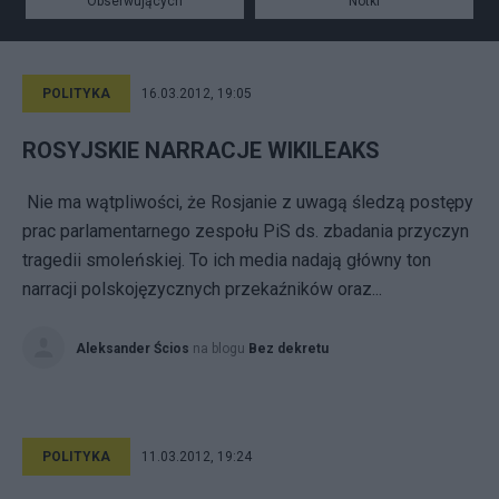
Obserwujących
Notki
POLITYKA
16.03.2012, 19:05
ROSYJSKIE NARRACJE WIKILEAKS
Nie ma wątpliwości, że Rosjanie z uwagą śledzą postępy
prac parlamentarnego zespołu PiS ds. zbadania przyczyn
tragedii smoleńskiej. To ich media nadają główny ton
narracji polskojęzycznych przekaźników oraz...
Aleksander Ścios
na blogu
Bez dekretu
POLITYKA
11.03.2012, 19:24