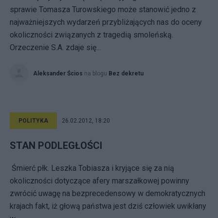
sprawie Tomasza Turowskiego może stanowić jedno z
najważniejszych wydarzeń przybliżających nas do oceny
okoliczności związanych z tragedią smoleńską.
Orzeczenie S.A. zdaje się...
Aleksander Ścios
na blogu
Bez dekretu
POLITYKA
26.02.2012, 18:20
STAN PODLEGŁOŚCI
Śmierć płk. Leszka Tobiasza i kryjące się za nią
okoliczności dotyczące afery marszałkowej powinny
zwrócić uwagę na bezprecedensowy w demokratycznych
krajach fakt, iż głową państwa jest dziś człowiek uwikłany