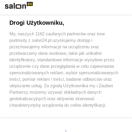
Technologie
Drogi Użytkowniku,
Sport
My, naszych 1162 zaufanych partnerów oraz inne
podmioty z salon24.pl uzyskujemy dostęp i
Społeczeństwo
przechowujemy informacje na urządzeniu oraz
przetwarzamy dane osobowe, takie jak unikalne
Kultura
identyfikatory, standardowe informacje wysyłane przez
urządzenie czy dane przeglądania w celu zapewniania
spersonalizowanych reklam, wybór spersonalizowanych
treści, pomiar reklam i treści, badanie odbiorców oraz
ulepszanie usług. Za zgodą Użytkownika my i Zaufani
X
Facebook
Instagram
Youtube
Partnerzy możemy używać dokładnych danych
geolokalizacyjnych oraz aktywnie skanować
charakterystykę urządzenia do celów identyfikacji.
Web Content Media sp. z o. o. © 2022
Ponieważ cenimy Twoją prywatność, prosimy o zgodę na
korzystanie z tych technologii poprzez kliknięcie
„Akceptuję”. Zgoda jest dobrowolna i zawsze możesz ją
Pomoc
O nas
Praca
Reklama
Kontakt
zmienić/wycofać klikając przycisk ustawień prywatności