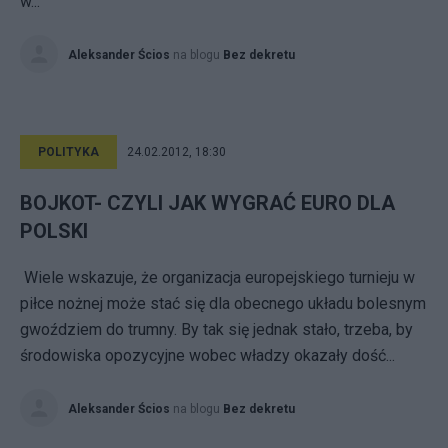
w...
Aleksander Ścios
na blogu
Bez dekretu
POLITYKA
24.02.2012, 18:30
BOJKOT- CZYLI JAK WYGRAĆ EURO DLA
POLSKI
Wiele wskazuje, że organizacja europejskiego turnieju w
piłce nożnej może stać się dla obecnego układu bolesnym
gwoździem do trumny. By tak się jednak stało, trzeba, by
środowiska opozycyjne wobec władzy okazały dość...
Aleksander Ścios
na blogu
Bez dekretu