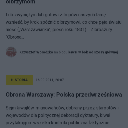
olbrzymom
Lub zwyciężym lub gotowi z trupów naszych tamę
wznieść, by krok spóźnić olbrzymowi, co chce pęta światu
nieść („Warszawianka”, pieśń roku 1831). Z broszury
"Obrona...
Krzysztof Wołodźko
na blogu
kawał w bok od szosy głównej
HISTORIA
16.09.2011, 20:07
Obrona Warszawy: Polska przedwrześniowa
Sejm kiwajłów-mianowańców, dobrany przez starostów i
wojewodów dla politycznej dekoracji dyktatury, kiwał
przytakująco: wszelka kontrola publiczna faktycznie