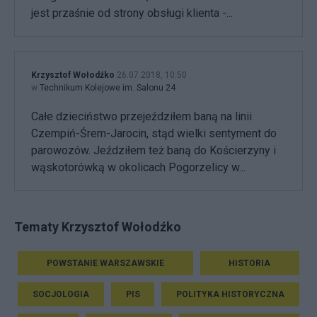
jest przaśnie od strony obsługi klienta -...
Krzysztof Wołodźko
26.07.2018, 10:50
w
Technikum Kolejowe im. Salonu 24
Całe dzieciństwo przejeździłem baną na linii
Czempiń-Śrem-Jarocin, stąd wielki sentyment do
parowozów. Jeździłem też baną do Kościerzyny i
wąskotorówką w okolicach Pogorzelicy w...
Tematy Krzysztof Wołodźko
POWSTANIE WARSZAWSKIE
HISTORIA
SOCJOLOGIA
PIS
POLITYKA HISTORYCZNA