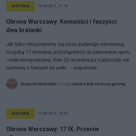
HISTORIA
18.09.2011, 21:16
Obrona Warszawy: Komuniści i faszyści:
dwa bratanki
Jak tylko otrząsnęliśmy się ciosu zadanego interwencją
rosyjską 17 września, przystąpiliśmy do planowania oporu
i walki konspiracyjnej. Koło 20 września już rozpoczęły się
rozmowy o formach tej walki - wspominał...
Krzysztof Wołodźko
na blogu
kawał w bok od szosy głównej
HISTORIA
17.09.2011, 10:52
Obrona Warszawy: 17 IX. Przeciw