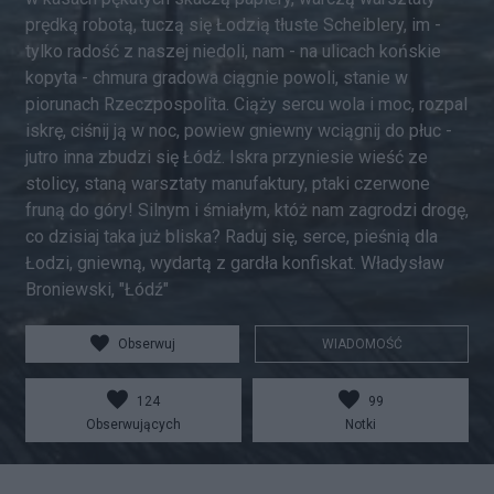
prędką robotą, tuczą się Łodzią tłuste Scheiblery, im -
tylko radość z naszej niedoli, nam - na ulicach końskie
kopyta - chmura gradowa ciągnie powoli, stanie w
piorunach Rzeczpospolita. Ciąży sercu wola i moc, rozpal
iskrę, ciśnij ją w noc, powiew gniewny wciągnij do płuc -
jutro inna zbudzi się Łódź. Iskra przyniesie wieść ze
stolicy, staną warsztaty manufaktury, ptaki czerwone
fruną do góry! Silnym i śmiałym, któż nam zagrodzi drogę,
co dzisiaj taka już bliska? Raduj się, serce, pieśnią dla
Łodzi, gniewną, wydartą z gardła konfiskat. Władysław
Broniewski, "Łódź"
Obserwuj
WIADOMOŚĆ
124
99
Obserwujących
Notki