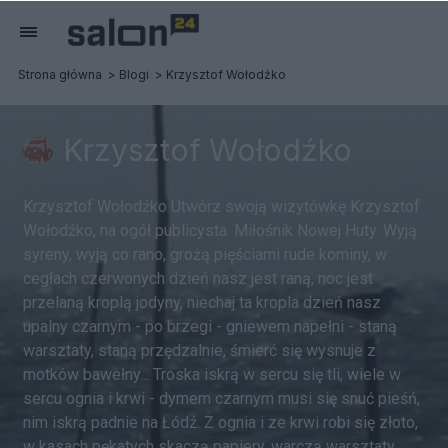
Strona główna
Blogi
Krzysztof Wołodźko
Krzysztof Wołodźko
Krzysztof Wołodźko Utwórz swoją wizytówkę Krzysztof
Wołodźko, na ogół publicysta. Miłośnik Nowej Huty. Wyją
syreny, wyją co rano, grożą pięściami rude kominy, w
cegłach czerwonych dzień nasz jest raną, noc jest
przelaną kroplą jodyny, niechaj ta kropla dzień nasz
upalny czarnym - po brzegi - gniewem napełni - staną
warsztaty, staną przędzalnie, śmierć się wysnuje z
motków bawełny... Troska iskrą w sercu się tli, wiele w
sercu ognia i krwi - dymem czarnym musi się snuć pieśń,
nim iskrą padnie na Łódź. Z ognia i ze krwi robi się złoto,
w kasach pękatych skaczą papiery, warczą warsztaty