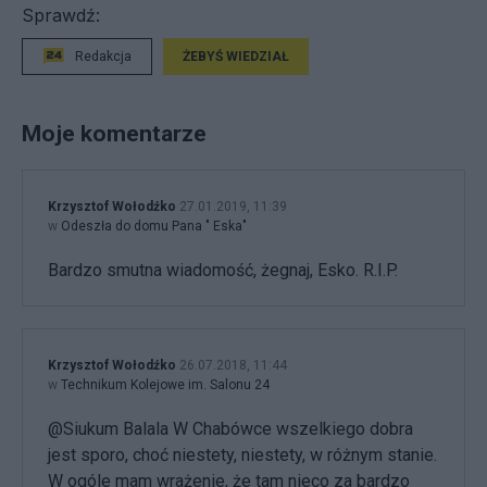
Sprawdź:
Redakcja
ŻEBYŚ WIEDZIAŁ
Moje komentarze
Krzysztof Wołodźko
27.01.2019, 11:39
w
Odeszła do domu Pana " Eska"
Bardzo smutna wiadomość, żegnaj, Esko. R.I.P.
Krzysztof Wołodźko
26.07.2018, 11:44
w
Technikum Kolejowe im. Salonu 24
@Siukum Balala W Chabówce wszelkiego dobra
jest sporo, choć niestety, niestety, w różnym stanie.
W ogóle mam wrażenie, że tam nieco za bardzo