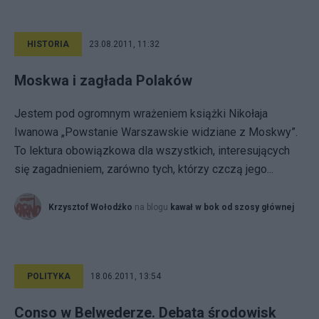
HISTORIA
23.08.2011, 11:32
Moskwa i zagłada Polaków
Jestem pod ogromnym wrażeniem książki Nikołaja
Iwanowa „Powstanie Warszawskie widziane z Moskwy”.
To lektura obowiązkowa dla wszystkich, interesujących
się zagadnieniem, zarówno tych, którzy czczą jego...
Krzysztof Wołodźko
na blogu
kawał w bok od szosy głównej
POLITYKA
18.06.2011, 13:54
Conso w Belwederze. Debata środowisk