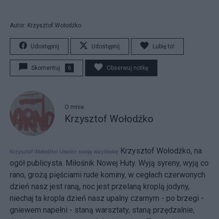
Autor: Krzysztof Wołodźko
Udostępnij
Udostępnij
Lubię to!
Skomentuj
6
Obserwuj notkę
O mnie
Krzysztof Wołodźko
Krzysztof Wołodźko, na
Krzysztof Wołodźko
Utwórz swoją wizytówkę
ogół publicysta. Miłośnik Nowej Huty. Wyją syreny, wyją co
rano, grożą pięściami rude kominy, w cegłach czerwonych
dzień nasz jest raną, noc jest przelaną kroplą jodyny,
niechaj ta kropla dzień nasz upalny czarnym - po brzegi -
gniewem napełni - staną warsztaty, staną przędzalnie,