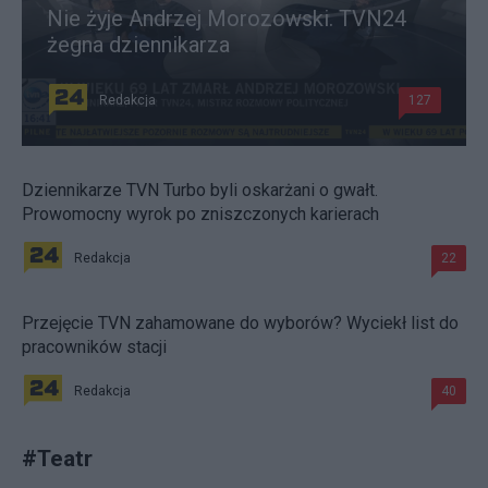
Nie żyje Andrzej Morozowski. TVN24
żegna dziennikarza
Redakcja
127
Dziennikarze TVN Turbo byli oskarżani o gwałt.
Prowomocny wyrok po zniszczonych karierach
Redakcja
22
Przejęcie TVN zahamowane do wyborów? Wyciekł list do
pracowników stacji
Redakcja
40
#
Teatr