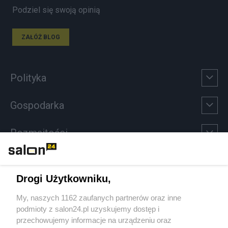
Podziel się swoją opinią
ZAŁÓŻ BLOG
Polityka
Gospodarka
Rozmaitości
Technologie
Drogi Użytkowniku,
Sport
My, naszych 1162 zaufanych partnerów oraz inne
podmioty z salon24.pl uzyskujemy dostęp i
Społeczeństwo
przechowujemy informacje na urządzeniu oraz