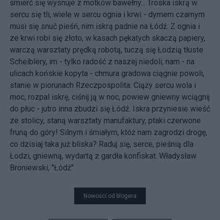
śmierć się wysnuje z motków bawełny... Troska iskrą w
sercu się tli, wiele w sercu ognia i krwi - dymem czarnym
musi się snuć pieśń, nim iskrą padnie na Łódź. Z ognia i
ze krwi robi się złoto, w kasach pękatych skaczą papiery,
warczą warsztaty prędką robotą, tuczą się Łodzią tłuste
Scheiblery, im - tylko radość z naszej niedoli, nam - na
ulicach końskie kopyta - chmura gradowa ciągnie powoli,
stanie w piorunach Rzeczpospolita. Ciąży sercu wola i
moc, rozpal iskrę, ciśnij ją w noc, powiew gniewny wciągnij
do płuc - jutro inna zbudzi się Łódź. Iskra przyniesie wieść
ze stolicy, staną warsztaty manufaktury, ptaki czerwone
fruną do góry! Silnym i śmiałym, któż nam zagrodzi drogę,
co dzisiaj taka już bliska? Raduj się, serce, pieśnią dla
Łodzi, gniewną, wydartą z gardła konfiskat. Władysław
Broniewski, "Łódź"
Nowości od blogera