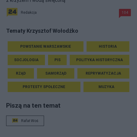
z krzyżem i wodą święconą
Redakcja
104
Tematy Krzysztof Wołodźko
POWSTANIE WARSZAWSKIE
HISTORIA
SOCJOLOGIA
PIS
POLITYKA HISTORYCZNA
RZĄD
SAMORZĄD
REPRYWATYZACJA
PROTESTY SPOŁECZNE
MUZYKA
Piszą na ten temat
Rafał Woś