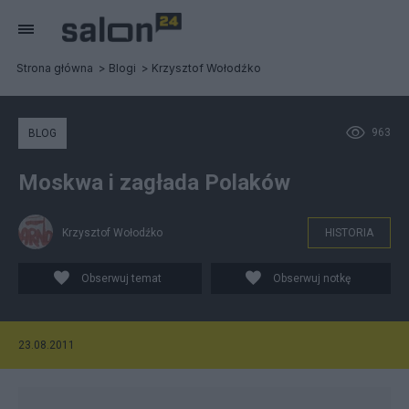
Strona główna
Blogi
Krzysztof Wołodźko
963
BLOG
Moskwa i zagłada Polaków
Krzysztof Wołodźko
HISTORIA
Obserwuj temat
Obserwuj notkę
23.08.2011