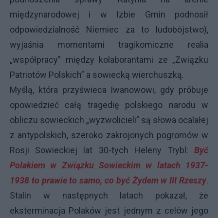
międzynarodowej i w Izbie Gmin podnosił
odpowiedzialność Niemiec za to ludobójstwo),
wyjaśnia momentami tragikomiczne realia
„współpracy” między kolaborantami ze „Związku
Patriotów Polskich” a sowiecką wierchuszką.
Myślą, która przyświeca Iwanowowi, gdy próbuje
opowiedzieć całą tragedię polskiego narodu w
obliczu sowieckich „wyzwolicieli” są słowa ocalałej
z antypolskich, szeroko zakrojonych pogromów w
Rosji Sowieckiej lat 30-tych Heleny Trybl:
Być
Polakiem w Związku Sowieckim w latach 1937-
1938 to prawie to samo, co być Żydem w III Rzeszy
.
Stalin w następnych latach pokazał, że
eksterminacja Polaków jest jednym z celów jego