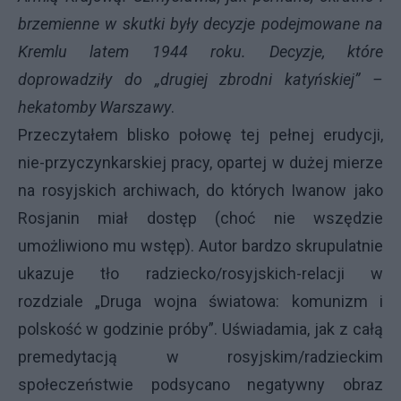
brzemienne w skutki były decyzje podejmowane na
Kremlu latem 1944 roku. Decyzje, które
doprowadziły do „drugiej zbrodni katyńskiej” –
hekatomby Warszawy
.
Przeczytałem blisko połowę tej pełnej erudycji,
nie-przyczynkarskiej pracy, opartej w dużej mierze
na rosyjskich archiwach, do których Iwanow jako
Rosjanin miał dostęp (choć nie wszędzie
umożliwiono mu wstęp). Autor bardzo skrupulatnie
ukazuje tło radziecko/rosyjskich-relacji w
rozdziale „Druga wojna światowa: komunizm i
polskość w godzinie próby”. Uświadamia, jak z całą
premedytacją w rosyjskim/radzieckim
społeczeństwie podsycano negatywny obraz