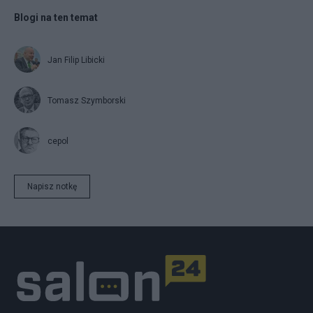
Blogi na ten temat
Jan Filip Libicki
Tomasz Szymborski
cepol
Napisz notkę