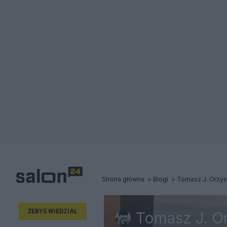
Strona główna
Blogi
Tomasz J. Orzy
ŻEBYŚ WIEDZIAŁ
Tomasz J. O