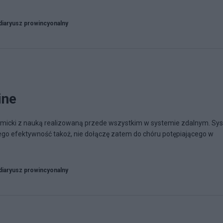
diaryusz prowincyonalny
ine
demicki z nauką realizowaną przede wszystkim w systemie zdalnym. Sy
, jego efektywność takoż, nie dołączę zatem do chóru potępiającego w
diaryusz prowincyonalny