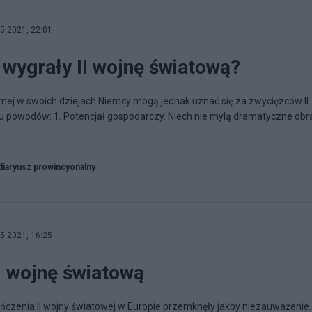
5.2021, 22:01
wygrały II wojnę światową?
tarnej w swoich dziejach Niemcy mogą jednak uznać się za zwycięzców II
ilku powodów: 1. Potencjał gospodarczy. Niech nie mylą dramatyczne obr
diaryusz prowincyonalny
5.2021, 16:25
I wojnę światową
czenia II wojny światowej w Europie przemknęły jakby niezauważenie.