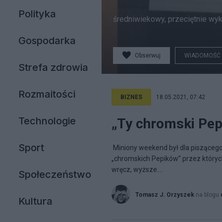
Polityka
średniwiekowy, przeciętnie wyk
Gospodarka
Obserwuj
WIADOMOŚĆ
Strefa zdrowia
Rozmaitości
BIZNES
18.05.2021, 07:42
Technologie
„Ty chromski Pepi
Sport
Miniony weekend był dla pisząceg
„chromskich Pepików” przez któryc
wręcz, wyższe....
Społeczeństwo
Tomasz J. Orzyszek
na blogu
Kultura