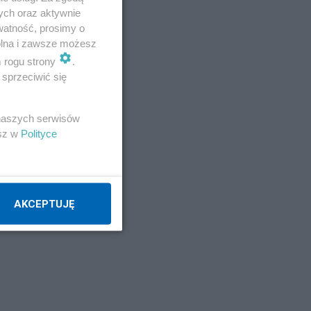
ych oraz aktywnie
watność, prosimy o
wolna i zawsze możesz
m rogu strony
.
sprzeciwić się
 naszych serwisów
esz w
Polityce
AKCEPTUJĘ