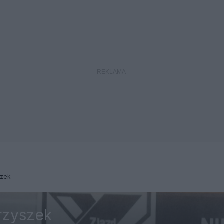
szek
rzyszek