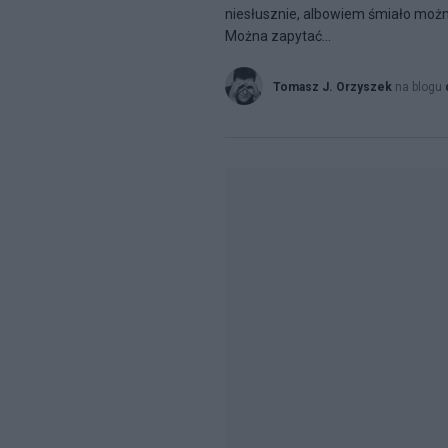
niesłusznie, albowiem śmiało możn
Można zapytać...
Tomasz J. Orzyszek
na blogu