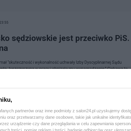
23:55
ko sędziowskie jest przeciwko PiS.
yna
ał "skuteczność i wykonalność uchwały Izby Dyscyplinarnej Sądu
wła Juszczyszyna w pracy i obniżała mu wynagrodzenie.” Ciekawa to
diaryusz prowincyonalny
niku,
fanych partnerów oraz inne podmioty z salon24.pl uzyskujemy dost
niu oraz przetwarzamy dane osobowe, takie jak unikalne identyfikat
przez urządzenie czy dane przeglądania w celu zapewniania sperson
ych treści, pomiar reklam i treści, badanie odbiorców oraz ulepszan