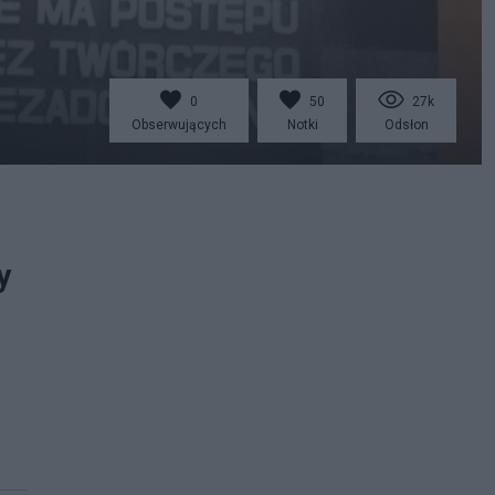
0
50
27k
Obserwujących
Notki
Odsłon
y