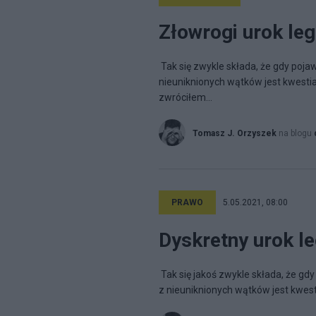
Złowrogi urok leg
Tak się zwykle składa, że gdy pojaw
nieuniknionych wątków jest kwestia
zwróciłem...
Tomasz J. Orzyszek
na blogu
PRAWO
5.05.2021, 08:00
Dyskretny urok le
Tak się jakoś zwykle składa, że gdy
z nieuniknionych wątków jest kwesti