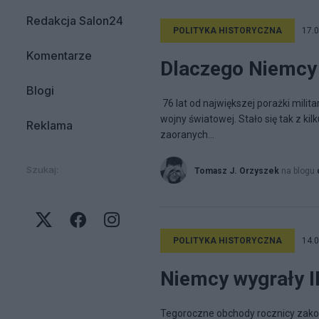
Redakcja Salon24
POLITYKA HISTORYCZNA
17.0
Komentarze
Dlaczego Niemcy 
Blogi
76 lat od największej porażki mili
wojny światowej. Stało się tak z k
Reklama
zaoranych...
Szukaj:
Tomasz J. Orzyszek
na blogu
POLITYKA HISTORYCZNA
14.0
Niemcy wygrały I
Tegoroczne obchody rocznicy zakoń