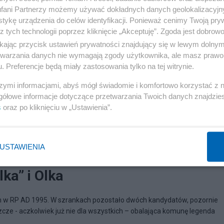
fani Partnerzy możemy używać dokładnych danych geolokalizacyjn
tykę urządzenia do celów identyfikacji. Ponieważ cenimy Twoją pry
z tych technologii poprzez kliknięcie „Akceptuję”. Zgoda jest dobro
ikając przycisk ustawień prywatności znajdujący się w lewym dolny
etwarzania danych nie wymagają zgody użytkownika, ale masz prawo 
. Preferencje będą miały zastosowania tylko na tej witrynie.
szymi informacjami, abyś mógł świadomie i komfortowo korzystać z
gółowe informacje dotyczące przetwarzania Twoich danych znajdzi
s
oraz po kliknięciu w „Ustawienia”.
USTAWIENIA
04
ka” i Olka
 w RP AD 1995. W szrankach pozostało dwóch kandydatów, pozornie
cze - aczkolwiek już nie dla wszystkich – obalająca komunę legenda