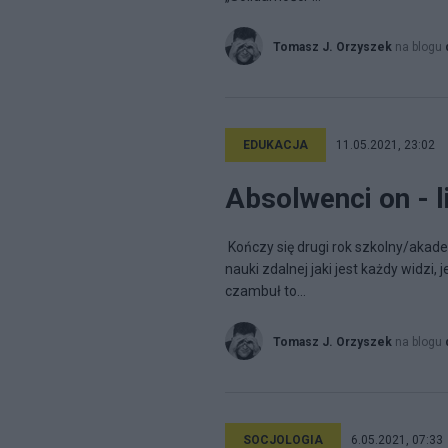
Tomasz J. Orzyszek
na blogu
EDUKACJA
11.05.2021, 23:02
Absolwenci on - l
Kończy się drugi rok szkolny/aka
nauki zdalnej jaki jest każdy widzi
czambuł to...
Tomasz J. Orzyszek
na blogu
SOCJOLOGIA
6.05.2021, 07:33