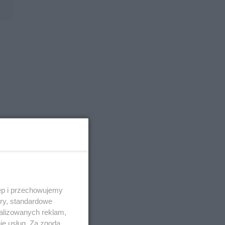
ęp i przechowujemy
ory, standardowe
alizowanych reklam,
ie usług. Za zgodą