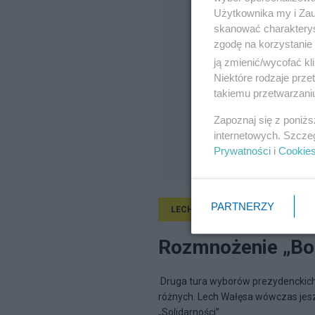
Użytkownika my i Zau
skanować charakterys
zgodę na korzystanie 
ją zmienić/wycofać kl
Niektóre rodzaje prz
takiemu przetwarzaniu
Zapoznaj się z poniż
internetowych. Szcze
Prywatności
i
Cookie
PARTNERZY
LECH WAŁĘSA
12.05.2021, 17:
Rozmnożenie „Bol
Druga tura wyborów prezydenckich
różnych. Lech Wałęsa wówczas jesz
„Solidarności”...