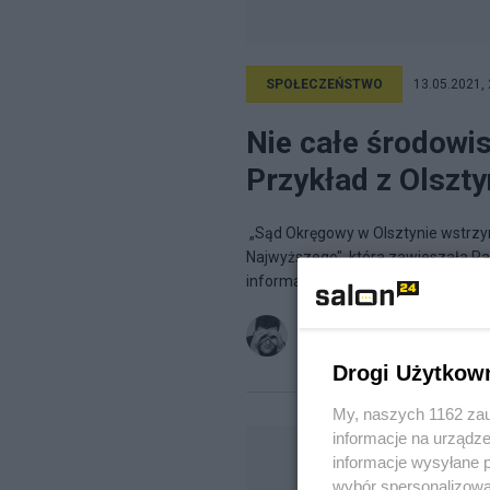
SPOŁECZEŃSTWO
13.05.2021, 
Nie całe środowis
Przykład z Olszt
„Sąd Okręgowy w Olsztynie wstrzym
Najwyższego", która zawieszała Pa
informacja pozwalająca...
Tomasz J. Orzyszek
na blogu
Drogi Użytkow
My, naszych 1162 zau
informacje na urządze
informacje wysyłane 
wybór spersonalizowan