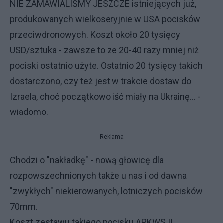
NIE ZAMAWIALIŚMY JESZCZE istniejących już,
produkowanych wielkoseryjnie w USA pocisków
przeciwdronowych. Koszt około 20 tysięcy
USD/sztuka - zawsze to ze 20-40 razy mniej niż
pociski ostatnio użyte. Ostatnio 20 tysięcy takich
dostarczono, czy też jest w trakcie dostaw do
Izraela, choć początkowo iść miały na Ukrainę... -
wiadomo.
Reklama
Chodzi o "nakładkę" - nową głowicę dla
rozpowszechnionych także u nas i od dawna
"zwykłych" niekierowanych, lotniczych pocisków
70mm.
Koszt zestawu takiego pocisku APKWS II