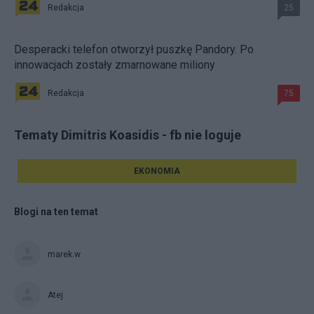
Redakcja
25
Desperacki telefon otworzył puszkę Pandory. Po
innowacjach zostały zmarnowane miliony
Redakcja
75
Tematy Dimitris Koasidis - fb nie loguje
EKONOMIA
Blogi na ten temat
marek.w
Atej