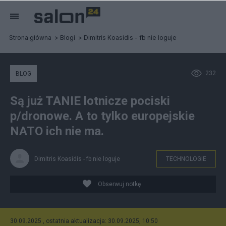
Strona główna
Blogi
Dimitris Koasidis - fb nie loguje
232
BLOG
Są już TANIE lotnicze pociski
p/dronowe. A to tylko europejskie
NATO ich nie ma.
Dimitris Koasidis - fb nie loguje
TECHNOLOGIE
Obserwuj notkę
30.09.2025 , ostatnia aktualizacja: 30.09.2025, 10:50