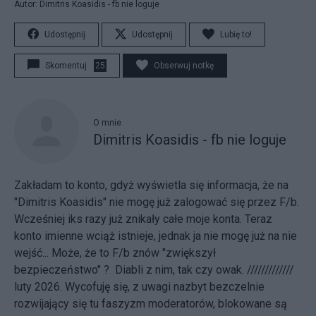
Autor: Dimitris Koasidis - fb nie loguje
Udostępnij
Udostępnij
Lubię to!
Skomentuj
25
Obserwuj notkę
O mnie
Dimitris Koasidis - fb nie loguje
Zakładam to konto, gdyż wyświetla się informacja, że na
"Dimitris Koasidis" nie mogę już zalogować się przez F/b.
Wcześniej iks razy już znikały całe moje konta. Teraz
konto imienne wciąż istnieje, jednak ja nie mogę już na nie
wejść... Może, że to F/b znów "zwiększył
bezpieczeństwo" ? Diabli z nim, tak czy owak. /////////////
luty 2026. Wycofuję się, z uwagi nazbyt bezczelnie
rozwijający się tu faszyzm moderatorów, blokowane są