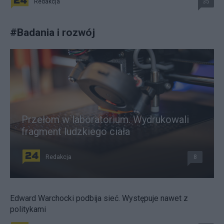
Redakcja
35
#
Badania i rozwój
Przełom w laboratorium. Wydrukowali
fragment ludzkiego ciała
Redakcja
8
Edward Warchocki podbija sieć. Występuje nawet z
politykami