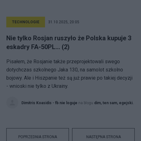
TECHNOLOGIE
31.10.2025, 20:05
Nie tylko Rosjan ruszyło że Polska kupuje 3
eskadry FA-50PL... (2)
Pisałem, że Rosjanie także przeprojektowali swego
dotychczas szkolnego Jaka 130, na samolot szkolno
bojowy. Ale i Hiszpanie też są już prawie po takiej decyzji
- wnioski nie tylko z Ukrainy.
Dimitris Koasidis - fb nie loguje
na blogu
dim, ten sam, egejski.
POPRZEDNIA STRONA
NASTĘPNA STRONA