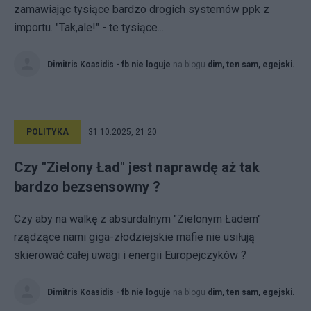
zamawiając tysiące bardzo drogich systemów ppk z
importu. "Tak,ale!" - te tysiące...
Dimitris Koasidis - fb nie loguje
na blogu
dim, ten sam, egejski.
POLITYKA
31.10.2025, 21:20
Czy "Zielony Ład" jest naprawdę aż tak
bardzo bezsensowny ?
Czy aby na walkę z absurdalnym "Zielonym Ładem"
rządzące nami giga-złodziejskie mafie nie usiłują
skierować całej uwagi i energii Europejczyków ?
Dimitris Koasidis - fb nie loguje
na blogu
dim, ten sam, egejski.