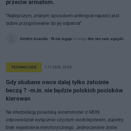
przeciw armatom.
"Najlepszym, znanym sposobem uniknięcia napaści jest
dobre przygotowanie do jej odparcia"
Dimitris Koasidis - fb nie loguje
na blogu
dim, ten sam, egejski.
TECHNOLOGIE
1.11.2025, 05:53
Gdy skubane owce dalej tylko żałośnie
beczą ? -m.in. nie będzie polskich pocisków
kierowan
Na interpelację poselską wiceminister z MON
odpowiedział wyłącznie czystym wodolejstwem, zupełny
brak wyjaśnienia merytorycznego. Jednocześnie znów