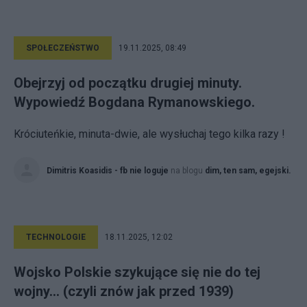
SPOŁECZEŃSTWO
19.11.2025, 08:49
Obejrzyj od początku drugiej minuty.
Wypowiedź Bogdana Rymanowskiego.
Króciuteńkie, minuta-dwie, ale wysłuchaj tego kilka razy !
Dimitris Koasidis - fb nie loguje
na blogu
dim, ten sam, egejski.
TECHNOLOGIE
18.11.2025, 12:02
Wojsko Polskie szykujące się nie do tej
wojny... (czyli znów jak przed 1939)