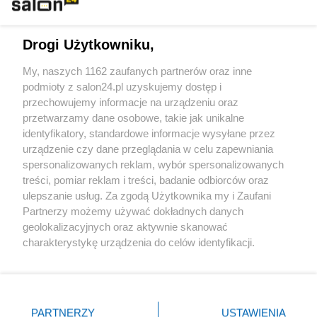
Technologie
Drogi Użytkowniku,
Sport
My, naszych 1162 zaufanych partnerów oraz inne
podmioty z salon24.pl uzyskujemy dostęp i
Społeczeństwo
przechowujemy informacje na urządzeniu oraz
przetwarzamy dane osobowe, takie jak unikalne
Kultura
identyfikatory, standardowe informacje wysyłane przez
urządzenie czy dane przeglądania w celu zapewniania
spersonalizowanych reklam, wybór spersonalizowanych
treści, pomiar reklam i treści, badanie odbiorców oraz
ulepszanie usług. Za zgodą Użytkownika my i Zaufani
X
Facebook
Instagram
Youtube
Partnerzy możemy używać dokładnych danych
geolokalizacyjnych oraz aktywnie skanować
charakterystykę urządzenia do celów identyfikacji.
Web Content Media sp. z o. o. © 2022
Ponieważ cenimy Twoją prywatność, prosimy o zgodę na
korzystanie z tych technologii poprzez kliknięcie
„Akceptuję”. Zgoda jest dobrowolna i zawsze możesz ją
Pomoc
O nas
Praca
Reklama
Kontakt
zmienić/wycofać klikając przycisk ustawień prywatności
PARTNERZY
USTAWIENIA