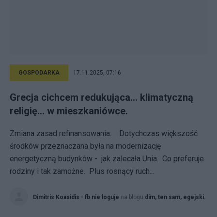
GOSPODARKA
17.11.2025, 07:16
Grecja cichcem redukująca... klimatyczną
religię... w mieszkaniówce.
Zmiana zasad refinansowania: Dotychczas większość
środków przeznaczana była na modernizację
energetyczną budynków - jak zalecała Unia. Co preferuje
rodziny i tak zamożne. Plus rosnący ruch...
Dimitris Koasidis - fb nie loguje
na blogu
dim, ten sam, egejski.