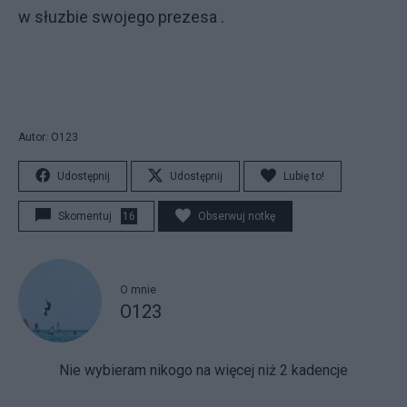
w słuzbie swojego prezesa .
Autor: O123
Udostępnij
Udostępnij
Lubię to!
Skomentuj
16
Obserwuj notkę
O mnie
O123
Nie wybieram nikogo na więcej niż 2 kadencje