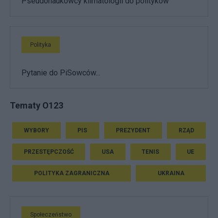
Pseudonaukowcy klimatologii do polityków
Polityka
Pytanie do PiSowców...
Tematy O123
WYBORY
PIS
PREZYDENT
RZĄD
PRZESTĘPCZOŚĆ
USA
TENIS
UE
POLITYKA ZAGRANICZNA
UKRAINA
Społeczeństwo