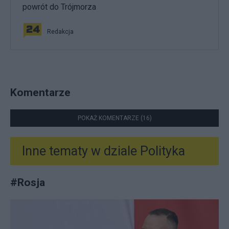
powrót do Trójmorza
Redakcja
Komentarze
POKAŻ KOMENTARZE (16)
Inne tematy w dziale
Polityka
#
Rosja