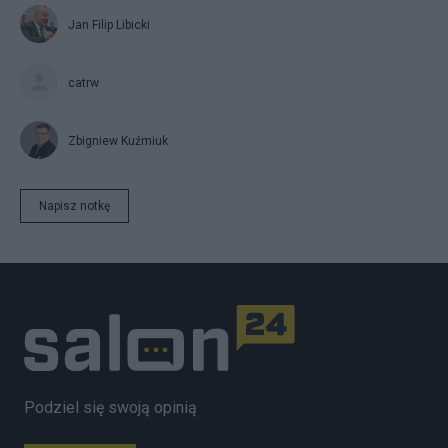
Jan Filip Libicki
catrw
Zbigniew Kuźmiuk
Napisz notkę
Podziel się swoją opinią