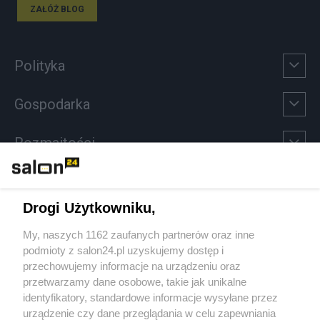
ZAŁÓŻ BLOG
Polityka
Gospodarka
Rozmaitości
Technologie
Drogi Użytkowniku,
Sport
My, naszych 1162 zaufanych partnerów oraz inne
podmioty z salon24.pl uzyskujemy dostęp i
Społeczeństwo
przechowujemy informacje na urządzeniu oraz
przetwarzamy dane osobowe, takie jak unikalne
Kultura
identyfikatory, standardowe informacje wysyłane przez
urządzenie czy dane przeglądania w celu zapewniania