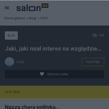
Strona główna
Blogi
O123
236
BLOG
Jaki, jaki miał interes na względzie...
O123
POLITYKA
Obserwuj notkę
22.01.2025
Nasza chora polityka...