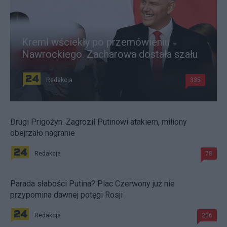
Kreml wściekły po przemówieniu
Nawrockiego. Zacharowa dostała szału
Redakcja
335
Drugi Prigożyn. Zagroził Putinowi atakiem, miliony
obejrzało nagranie
Redakcja
78
Parada słabości Putina? Plac Czerwony już nie
przypomina dawnej potęgi Rosji
Redakcja
206