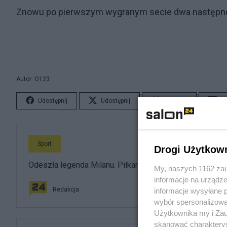
Znowu po pierwszym wygranym secie dwa następne 
Autor: O123
Udostępnij
Udostępnij
Lubię to!
S
Sport
Drogi Użytkow
Odeszła legenda Milanu. Piłkarskie Włochy w żałobie
My, naszych 1162 zau
informacje na urządze
Redakcja
informacje wysyłane 
wybór spersonalizowan
Użytkownika my i Zau
skanować charakterys