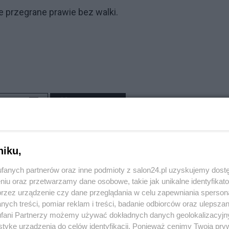
przegrane prawie bez walki.
komentuj
11
Obserwuj notkę
Sport
niku,
Lech Poznań niczym reprezentacja Francji
fanych partnerów oraz inne podmioty z salon24.pl uzyskujemy dost
niu oraz przetwarzamy dane osobowe, takie jak unikalne identyfikat
HareM
przez urządzenie czy dane przeglądania w celu zapewniania sperson
ych treści, pomiar reklam i treści, badanie odbiorców oraz ulepszan
fani Partnerzy możemy używać dokładnych danych geolokalizacyjn
tykę urządzenia do celów identyfikacji. Ponieważ cenimy Twoją pry