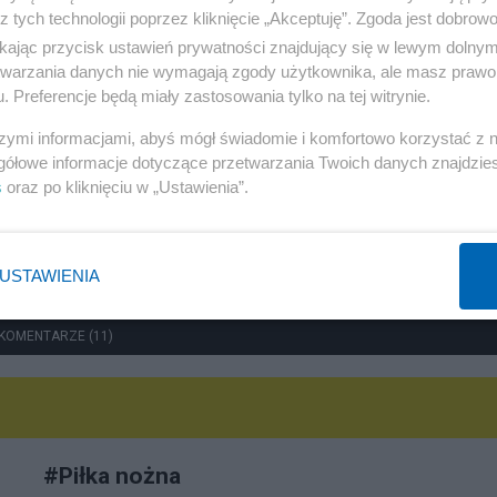
z tych technologii poprzez kliknięcie „Akceptuję”. Zgoda jest dobro
Sport
ikając przycisk ustawień prywatności znajdujący się w lewym dolny
Pogacar przerasta epokę
etwarzania danych nie wymagają zgody użytkownika, ale masz prawo 
. Preferencje będą miały zastosowania tylko na tej witrynie.
HareM
szymi informacjami, abyś mógł świadomie i komfortowo korzystać z
gółowe informacje dotyczące przetwarzania Twoich danych znajdzi
s
oraz po kliknięciu w „Ustawienia”.
USTAWIENIA
KOMENTARZE (11)
#
Piłka nożna