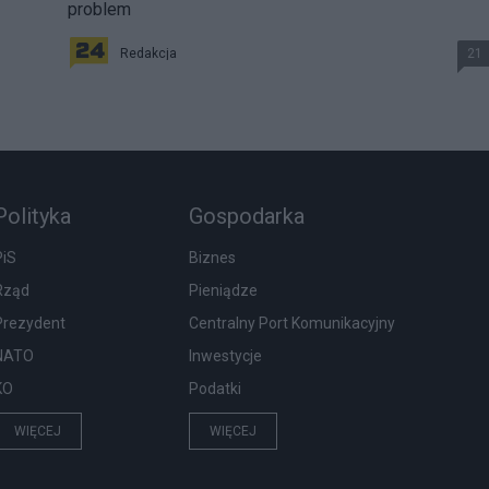
problem
Redakcja
21
Polityka
Gospodarka
PiS
Biznes
Rząd
Pieniądze
Prezydent
Centralny Port Komunikacyjny
NATO
Inwestycje
KO
Podatki
WIĘCEJ
WIĘCEJ