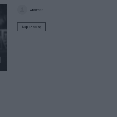
wrocman
Napisz notkę
a