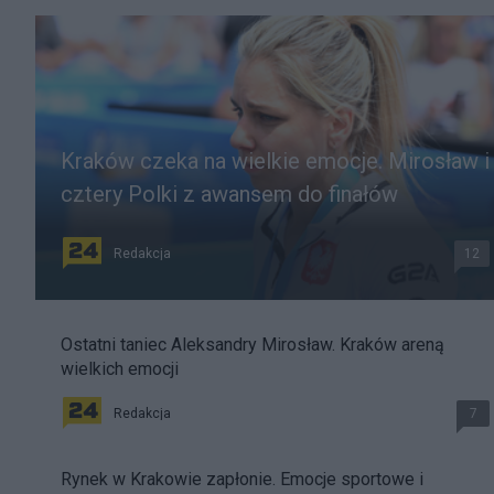
Kraków czeka na wielkie emocje. Mirosław i
cztery Polki z awansem do finałów
Redakcja
12
Ostatni taniec Aleksandry Mirosław. Kraków areną
wielkich emocji
Redakcja
7
Rynek w Krakowie zapłonie. Emocje sportowe i