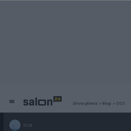
Strona główna
Blogi
O123
O123