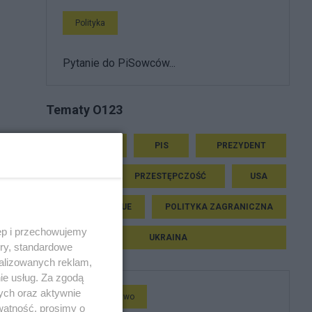
Polityka
Pytanie do PiSowców...
Tematy O123
WYBORY
PIS
PREZYDENT
RZĄD
PRZESTĘPCZOŚĆ
USA
TENIS
UE
POLITYKA ZAGRANICZNA
ęp i przechowujemy
UKRAINA
ory, standardowe
alizowanych reklam,
ie usług. Za zgodą
ych oraz aktywnie
Społeczeństwo
watność, prosimy o