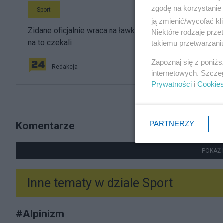
zgodę na korzystanie 
Sport
ją zmienić/wycofać kl
Zidane oficjalnie wraca na ławkę trenerską. Kibice tylko
Niektóre rodzaje prz
na to czekali
takiemu przetwarzaniu
Zapoznaj się z poniż
Redakcja
internetowych. Szcze
Prywatności
i
Cookie
PARTNERZY
Komentarze
POKAŻ 
Inne tematy w dziale
Sport
#
Alpinizm