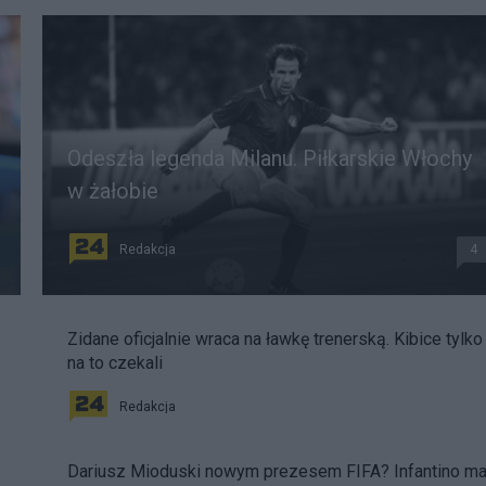
Odeszła legenda Milanu. Piłkarskie Włochy
w żałobie
Redakcja
4
Zidane oficjalnie wraca na ławkę trenerską. Kibice tylko
na to czekali
Redakcja
Dariusz Mioduski nowym prezesem FIFA? Infantino m