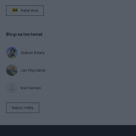
Rafał Woś
Blogi na ten temat
Siukum Balala
Jan Filip Libicki
brat Damian
Napisz notkę