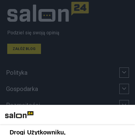
Podziel się swoją opinią
ZAŁÓŻ BLOG
Polityka
Gospodarka
Rozmaitości
Technologie
Drogi Użytkowniku,