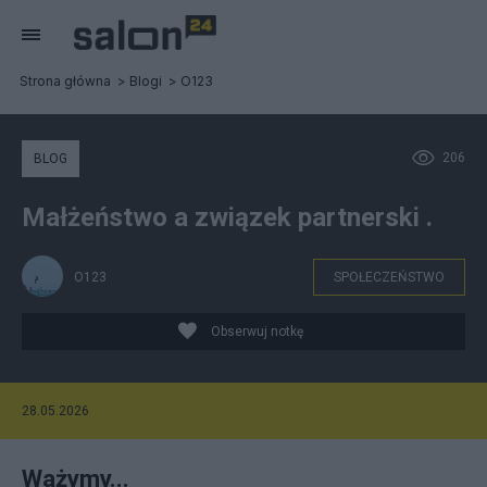
Strona główna
Blogi
O123
206
BLOG
Małżeństwo a związek partnerski .
O123
SPOŁECZEŃSTWO
Obserwuj notkę
28.05.2026
Ważymy...