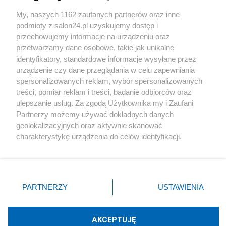
Sport
My, naszych 1162 zaufanych partnerów oraz inne
podmioty z salon24.pl uzyskujemy dostęp i
Społeczeństwo
przechowujemy informacje na urządzeniu oraz
przetwarzamy dane osobowe, takie jak unikalne
Kultura
identyfikatory, standardowe informacje wysyłane przez
urządzenie czy dane przeglądania w celu zapewniania
spersonalizowanych reklam, wybór spersonalizowanych
treści, pomiar reklam i treści, badanie odbiorców oraz
ulepszanie usług. Za zgodą Użytkownika my i Zaufani
X
Facebook
Instagram
Youtube
Partnerzy możemy używać dokładnych danych
geolokalizacyjnych oraz aktywnie skanować
charakterystykę urządzenia do celów identyfikacji.
Web Content Media sp. z o. o. © 2022
Ponieważ cenimy Twoją prywatność, prosimy o zgodę na
korzystanie z tych technologii poprzez kliknięcie
„Akceptuję”. Zgoda jest dobrowolna i zawsze możesz ją
Pomoc
O nas
Praca
Reklama
Kontakt
zmienić/wycofać klikając przycisk ustawień prywatności
PARTNERZY
USTAWIENIA
znajdujący się w lewym dolnym rogu strony
. Niektóre
rodzaje przetwarzania danych nie wymagają zgody
użytkownika, ale masz prawo sprzeciwić się takiemu
AKCEPTUJĘ