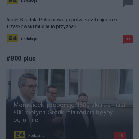
Redakcja
1
Audyt Szpitala Południowego potwierdził najgorsze.
Trzaskowski musiał to przyznać
Redakcja
80
#
800 plus
Morawiecki proponuje 3600 plus zamiast
800 złotych. Środki dla rodzin byłyby
ogromne
Redakcja
228