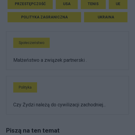
PRZESTĘPCZOŚĆ
USA
TENIS
UE
POLITYKA ZAGRANICZNA
UKRAINA
Społeczeństwo
Małżeństwo a związek partnerski .
Polityka
Czy Żydzi należą do cywilizacji zachodniej...
Piszą na ten temat