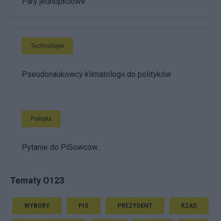
Pary jednopłciowe
Technologie
Pseudonaukowcy klimatologii do polityków
Polityka
Pytanie do PiSowców...
Tematy O123
WYBORY
PIS
PREZYDENT
RZĄD