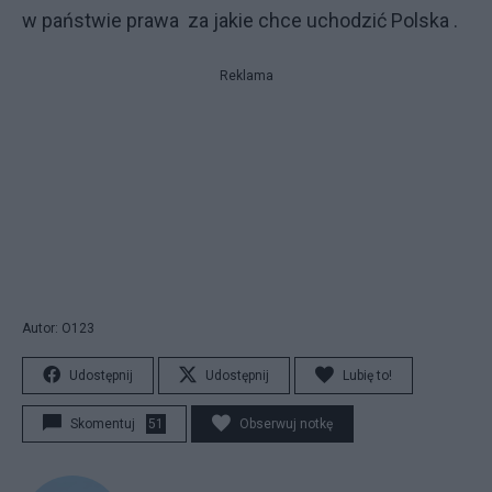
w państwie prawa za jakie chce uchodzić Polska .
Reklama
Autor: O123
Udostępnij
Udostępnij
Lubię to!
Skomentuj
51
Obserwuj notkę