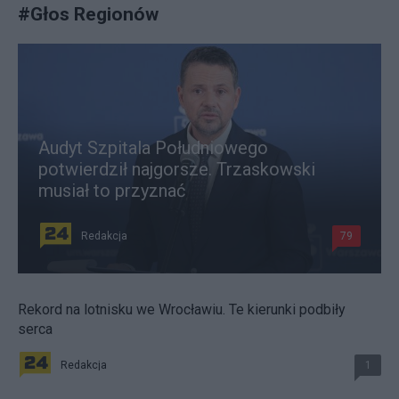
#
Głos Regionów
Audyt Szpitala Południowego
potwierdził najgorsze. Trzaskowski
musiał to przyznać
Redakcja
79
Rekord na lotnisku we Wrocławiu. Te kierunki podbiły
serca
Redakcja
1