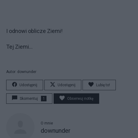
I odnowi oblicze Ziemi!
Tej Ziemi...
Autor: downunder
Udostępnij
Udostępnij
Lubię to!
Skomentuj
1
Obserwuj notkę
O mnie
downunder