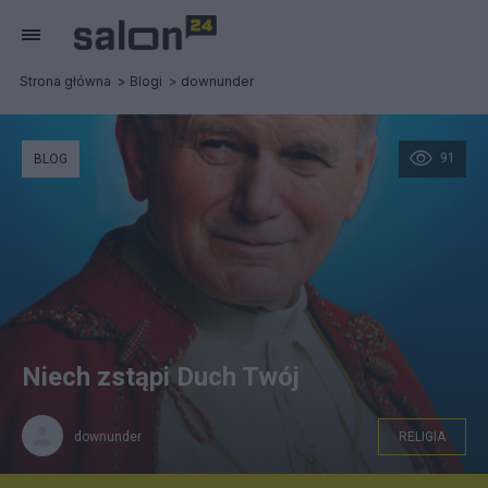
Strona główna
Blogi
downunder
91
BLOG
Niech zstąpi Duch Twój
downunder
RELIGIA
http://seminarium.legnica.pl