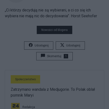
„Ci którzy decydują nie są wybierani, a ci co się ich
wybiera nie mają nic do decydowania”. Horst Seehofer
Nowości od blogera
Udostępnij
Udostępnij
Skomentuj
1
Społeczeństwo
Zatrzymano wandala z Medjugorie. To Polak oblał
pomnik Maryi
Redakcja