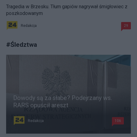
Tragedia w Brzesku. Tłum gapiów nagrywał śmigłowiec z
poszkodowanym
Redakcja
29
#
Śledztwa
Dowody są za słabe? Podejrzany ws.
RARS opuścił areszt
Redakcja
106