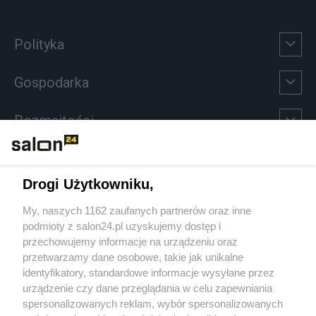
Polityka
Gospodarka
Rozmaitości
Technologie
Drogi Użytkowniku,
Sport
My, naszych 1162 zaufanych partnerów oraz inne
podmioty z salon24.pl uzyskujemy dostęp i
Społeczeństwo
przechowujemy informacje na urządzeniu oraz
przetwarzamy dane osobowe, takie jak unikalne
Kultura
identyfikatory, standardowe informacje wysyłane przez
urządzenie czy dane przeglądania w celu zapewniania
spersonalizowanych reklam, wybór spersonalizowanych