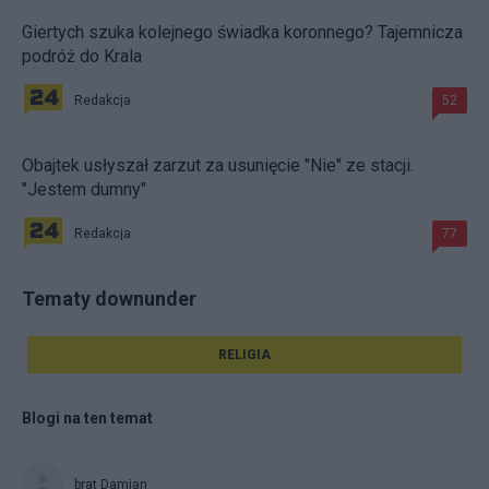
Giertych szuka kolejnego świadka koronnego? Tajemnicza
podróż do Krala
Redakcja
52
Obajtek usłyszał zarzut za usunięcie "Nie" ze stacji.
"Jestem dumny"
Redakcja
77
Tematy downunder
RELIGIA
Blogi na ten temat
brat Damian