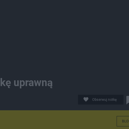
dkę uprawną
Obserwuj notkę
BLO