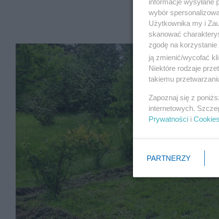
informacje wysyłane 
wybór spersonalizowan
Użytkownika my i Zau
skanować charakterys
zgodę na korzystanie 
ją zmienić/wycofać kl
Niektóre rodzaje prz
takiemu przetwarzaniu
Zapoznaj się z poniż
internetowych. Szcze
Prywatności
i
Cookie
PARTNERZY