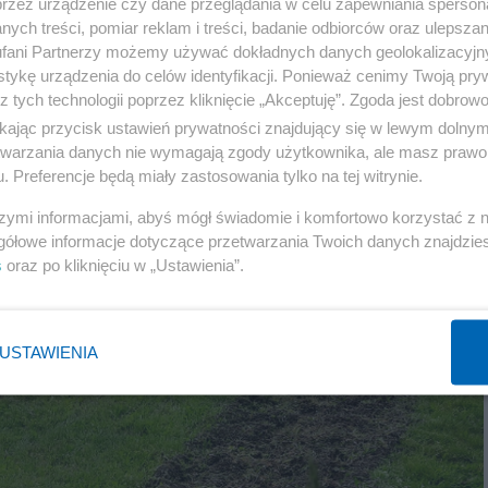
przez urządzenie czy dane przeglądania w celu zapewniania sperson
Reklama
ych treści, pomiar reklam i treści, badanie odbiorców oraz ulepszan
fani Partnerzy możemy używać dokładnych danych geolokalizacyjn
tykę urządzenia do celów identyfikacji. Ponieważ cenimy Twoją pry
z tych technologii poprzez kliknięcie „Akceptuję”. Zgoda jest dobro
ikając przycisk ustawień prywatności znajdujący się w lewym dolny
etwarzania danych nie wymagają zgody użytkownika, ale masz prawo 
. Preferencje będą miały zastosowania tylko na tej witrynie.
szymi informacjami, abyś mógł świadomie i komfortowo korzystać z
gółowe informacje dotyczące przetwarzania Twoich danych znajdzi
s
oraz po kliknięciu w „Ustawienia”.
USTAWIENIA