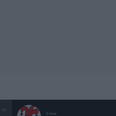
121
O mnie