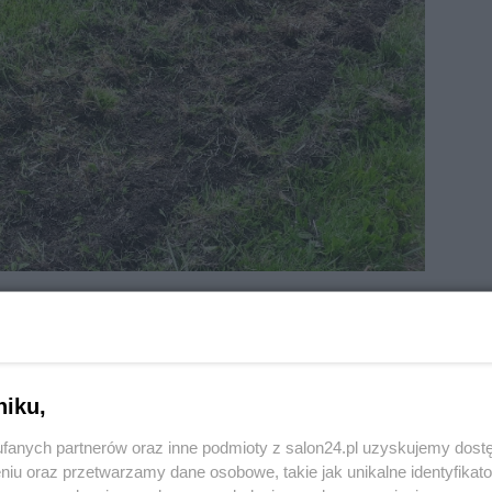
 tym miejscu, gdy powiększałem moją altankę. Myślałem
niku,
zerośnięta darnią. Po kilku przejazdach prawie że zos
fanych partnerów oraz inne podmioty z salon24.pl uzyskujemy dost
niu oraz przetwarzamy dane osobowe, takie jak unikalne identyfikat