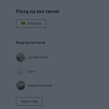
Piszą na ten temat
Rafał Woś
Blogi na ten temat
Jan Filip Libicki
catrw
Zbigniew Kuźmiuk
Napisz notkę