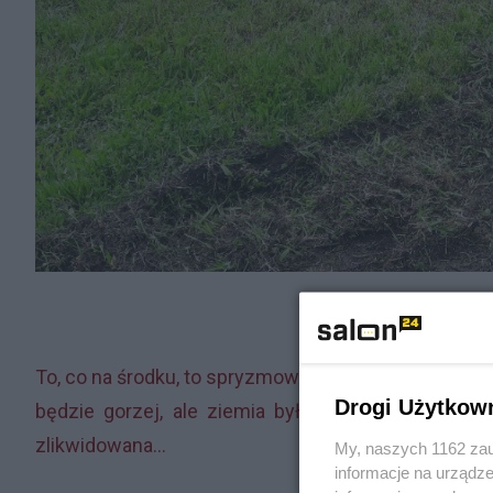
To, co na środku, to spryzmowany hunus, zebrany w
Drogi Użytkow
będzie gorzej, ale ziemia była pulchna i lekko pr
zlikwidowana...
My, naszych 1162 zau
informacje na urządze