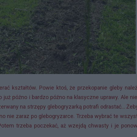
rać kształtów. Powie ktoś, że przekopanie gleby nale
o już późno i bardzo późno na klasyczne uprawy. Ale ni
ozerwany na strzępy glebogryzarką potrafi odrastać... Żeb
no nie zaraz po glebogryzarce. Trzeba wybrać te wszys
Potem trzeba poczekać, aż wzejdą chwasty i je ponow