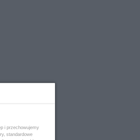
, że
tała
ęp i przechowujemy
ory, standardowe