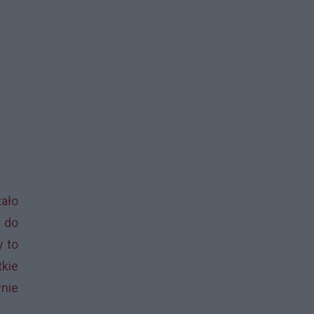
żało
e do
y to
tkie
nie