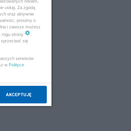
alizowanych reklam,
ie usług. Za zgodą
ych oraz aktywnie
watność, prosimy o
wolna i zawsze możesz
m rogu strony
.
sprzeciwić się
 naszych serwisów
esz w
Polityce
AKCEPTUJĘ