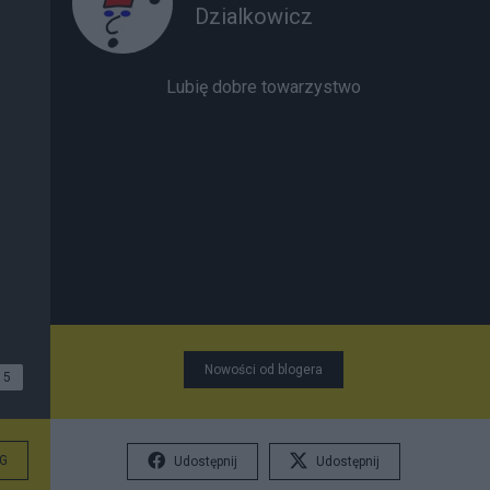
Dzialkowicz
Lubię dobre towarzystwo
Nowości od blogera
5
G
Udostępnij
Udostępnij