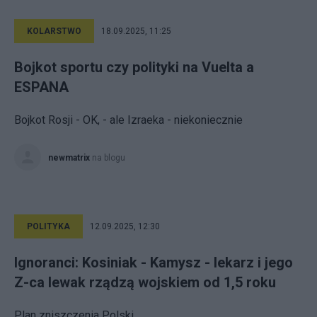
KOLARSTWO
18.09.2025, 11:25
Bojkot sportu czy polityki na Vuelta a
ESPANA
Bojkot Rosji - OK, - ale Izraeka - niekoniecznie
newmatrix
na blogu
POLITYKA
12.09.2025, 12:30
Ignoranci: Kosiniak - Kamysz - lekarz i jego
Z-ca lewak rządzą wojskiem od 1,5 roku
Plan zniszczenia Polski