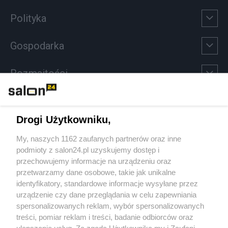
Polityka
Gospodarka
Rozmaitości
Technologie
Drogi Użytkowniku,
Sport
My, naszych 1162 zaufanych partnerów oraz inne
podmioty z salon24.pl uzyskujemy dostęp i
Społeczeństwo
przechowujemy informacje na urządzeniu oraz
przetwarzamy dane osobowe, takie jak unikalne
Kultura
identyfikatory, standardowe informacje wysyłane przez
urządzenie czy dane przeglądania w celu zapewniania
spersonalizowanych reklam, wybór spersonalizowanych
treści, pomiar reklam i treści, badanie odbiorców oraz
ulepszanie usług. Za zgodą Użytkownika my i Zaufani