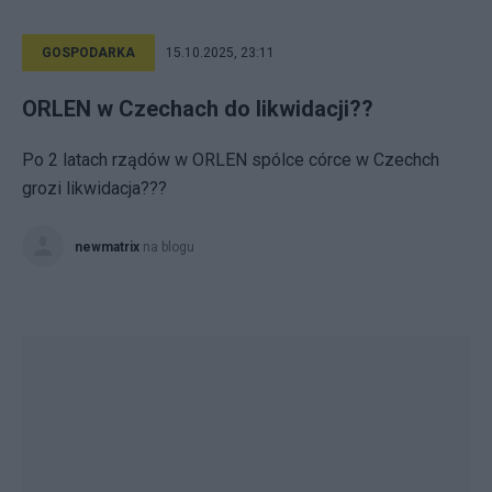
GOSPODARKA
15.10.2025, 23:11
ORLEN w Czechach do likwidacji??
Po 2 latach rządów w ORLEN spólce córce w Czechch
grozi likwidacja???
newmatrix
na blogu