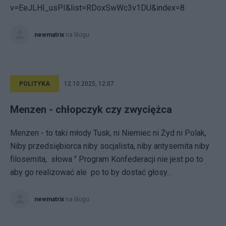
v=EeJLHl_usPI&list=RDoxSwWc3v1DU&index=8
newmatrix
na blogu
POLITYKA
12.10.2025, 12:07
Menzen - chłopczyk czy zwyciężca
Menzen - to taki młody Tusk, ni Niemiec ni Żyd ni Polak,
Niby przedsiębiorca niby socjalista, niby antysemita niby
filosemita, słowa " Program Konfederacji nie jest po to
aby go realizować ale po to by dostać głosy...
newmatrix
na blogu