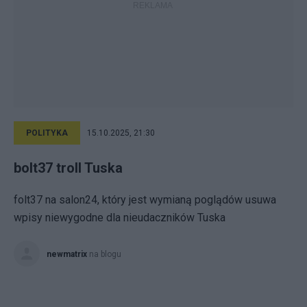
POLITYKA
15.10.2025, 21:30
bolt37 troll Tuska
folt37 na salon24, który jest wymianą poglądów usuwa
wpisy niewygodne dla nieudaczników Tuska
newmatrix
na blogu