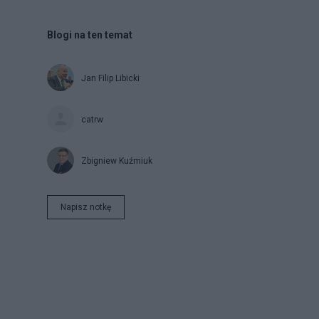
Blogi na ten temat
Jan Filip Libicki
catrw
Zbigniew Kuźmiuk
Napisz notkę