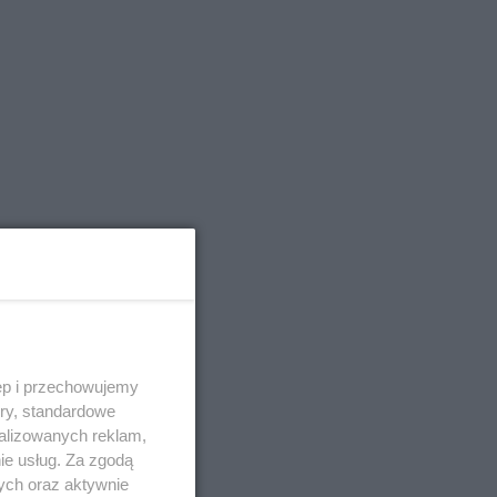
ęp i przechowujemy
ory, standardowe
alizowanych reklam,
ie usług. Za zgodą
ych oraz aktywnie