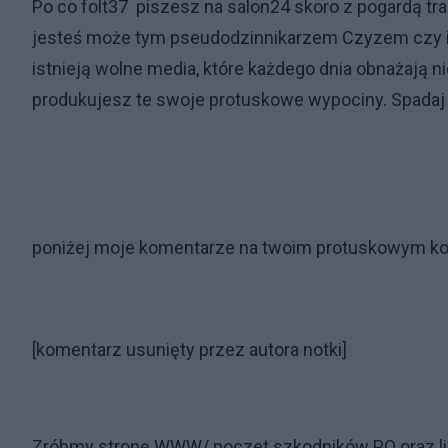
Po co folt37 piszesz na salon24 skoro z pogardą t
jesteś może tym pseudodzinnikarzem Czyzem czy in
istnieją wolne media, które każdego dnia obnażają ni
produkujesz te swoje protuskowe wypociny. Spadaj z
poniżej moje komentarze na twoim protuskowym ko
[komentarz usunięty przez autora notki]
Zróbmy stronę WWW/ poczet szkodników PO oraz listę