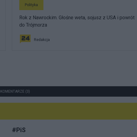
Polityka
Rok z Nawrockim. Głośne weta, sojusz z USA i powrót
do Trójmorza
Redakcja
 KOMENTARZE (3)
#
PiS