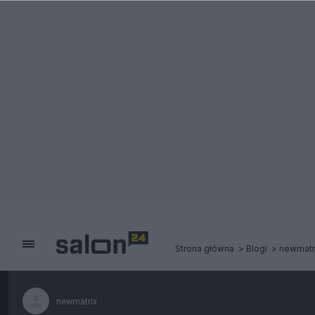
Strona główna
Blogi
newmatr
newmatrix