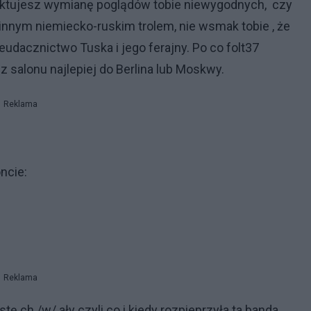
raktujesz wymianę poglądów tobie niewygodnych, czy
nym niemiecko-ruskim trolem, nie wsmak tobie , że
eudacznictwo Tuska i jego ferajny. Po co folt37
 salonu najlepiej do Berlina lub Moskwy.
Reklama
ncie:
Reklama
 ch /w/ ały czyli co i kiedy rozpieprzyła ta banda