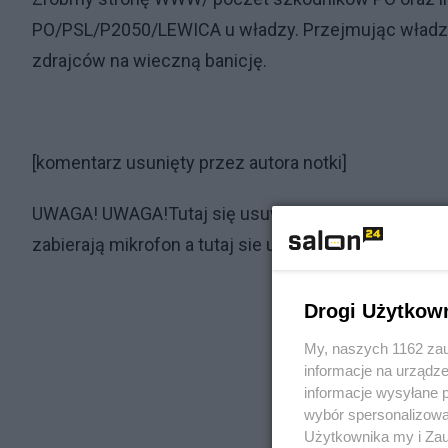
PO/PSL/P2050/LEWICA u władzy. Przejmując władzę 
zdrajców na wieczną banicję.
[komentarz usunięty przez autora notki]
UWAGA! UWAGA!Tutaj się usuwa niewygodne wpisy n
zabierają mikrofon a tutaj sie usuwa????
Drogi Użytkow
My, naszych 1162 zau
informacje na urządze
informacje wysyłane 
wybór spersonalizowan
Użytkownika my i Zau