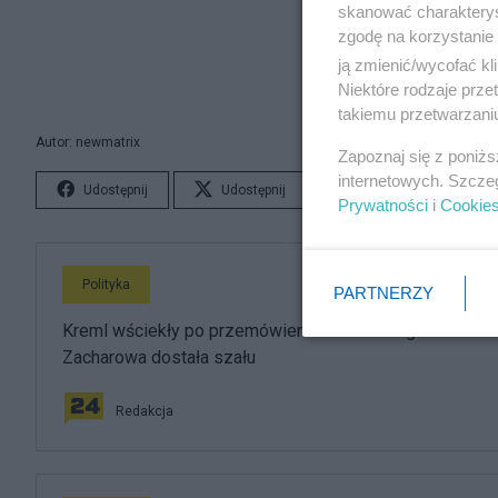
skanować charakterys
zgodę na korzystanie 
ją zmienić/wycofać kl
Niektóre rodzaje prz
takiemu przetwarzaniu
Autor: newmatrix
Zapoznaj się z poniż
internetowych. Szcze
Udostępnij
Udostępnij
Lubię to!
S
Prywatności
i
Cookie
Polityka
PARTNERZY
Kreml wściekły po przemówieniu Nawrockiego.
Zacharowa dostała szału
Redakcja