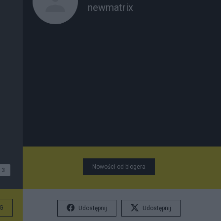
newmatrix
Nowości od blogera
3
G
Udostępnij
Udostępnij