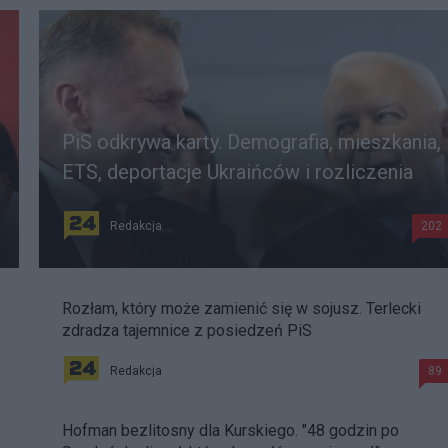
PiS odkrywa karty. Demografia, mieszkania,
ETS, deportacje Ukraińców i rozliczenia
Redakcja
202
Rozłam, który może zamienić się w sojusz. Terlecki
zdradza tajemnice z posiedzeń PiS
Redakcja
89
Hofman bezlitosny dla Kurskiego. "48 godzin po