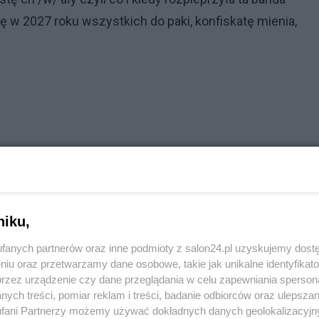
w 2027 roku wszystkich do paki, konfiskatę mienia,
a bandę nieudaczników Tuska ????? W TV w likwidacji
Reklama
niku,
fanych partnerów oraz inne podmioty z salon24.pl uzyskujemy dost
niu oraz przetwarzamy dane osobowe, takie jak unikalne identyfikat
przez urządzenie czy dane przeglądania w celu zapewniania sperson
ych treści, pomiar reklam i treści, badanie odbiorców oraz ulepszan
fani Partnerzy możemy używać dokładnych danych geolokalizacyjn