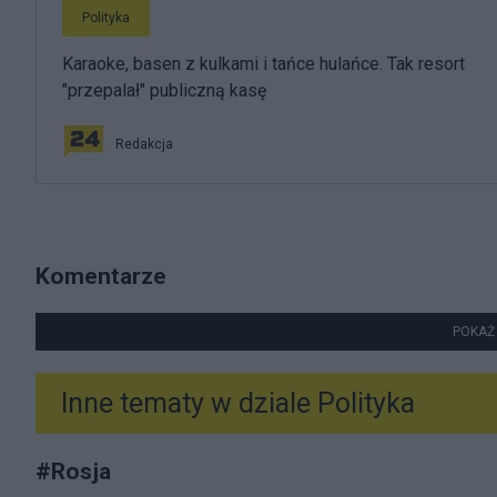
Polityka
Karaoke, basen z kulkami i tańce hulańce. Tak resort
"przepalał" publiczną kasę
Redakcja
Komentarze
POKAŻ
Inne tematy w dziale
Polityka
#
Rosja