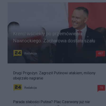
Kreml wściekły po przemówieniu
Nawrockiego. Zacharowa dostała szału
Redakcja
497
Drugi Prigożyn. Zagroził Putinowi atakiem, miliony
obejrzało nagranie
Redakcja
78
Parada słabości Putina? Plac Czerwony już nie