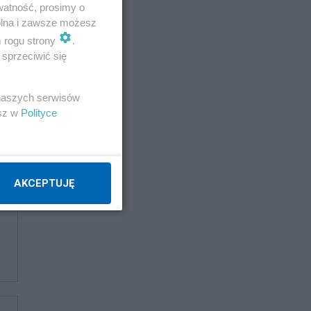
watność, prosimy o
wolna i zawsze możesz
m rogu strony
.
sprzeciwić się
 naszych serwisów
esz w
Polityce
AKCEPTUJĘ