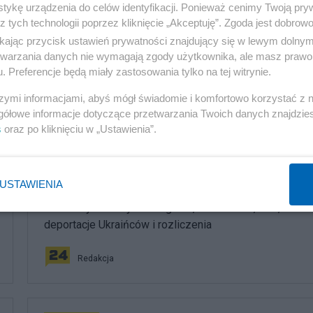
tykę urządzenia do celów identyfikacji. Ponieważ cenimy Twoją pry
z tych technologii poprzez kliknięcie „Akceptuję”. Zgoda jest dobro
ikając przycisk ustawień prywatności znajdujący się w lewym dolny
etwarzania danych nie wymagają zgody użytkownika, ale masz prawo 
. Preferencje będą miały zastosowania tylko na tej witrynie.
szymi informacjami, abyś mógł świadomie i komfortowo korzystać z
gółowe informacje dotyczące przetwarzania Twoich danych znajdzi
komentuj
3
Obserwuj notkę
s
oraz po kliknięciu w „Ustawienia”.
Polityka
USTAWIENIA
PiS odkrywa karty. Demografia, mieszkania, ETS,
deportacje Ukraińców i rozliczenia
Redakcja