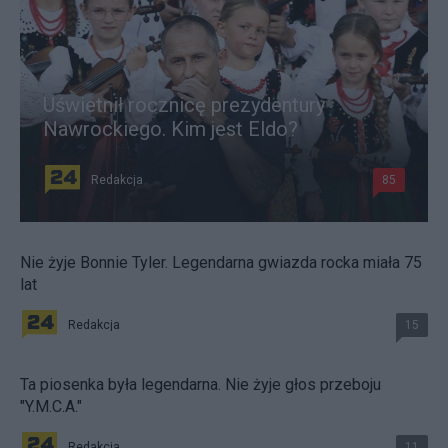
Uświetnił rocznicę prezydentury
Nawrockiego. Kim jest Eldo?
Redakcja
85
Nie żyje Bonnie Tyler. Legendarna gwiazda rocka miała 75
lat
Redakcja
15
Ta piosenka była legendarna. Nie żyje głos przeboju
"Y.M.C.A."
Redakcja
11