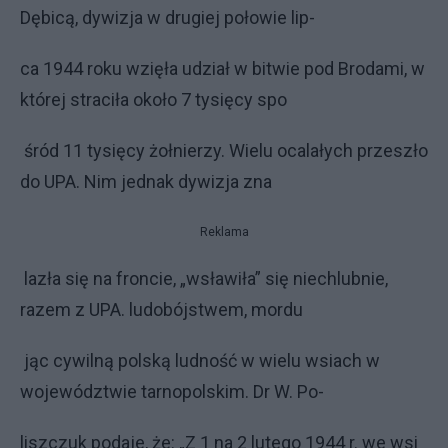
Dębicą, dywizja w drugiej połowie lip-
ca 1944 roku wzięła udział w bitwie pod Brodami, w
której straciła około 7 tysięcy spo
śród 11 tysięcy żołnierzy. Wielu ocalałych przeszło
do UPA. Nim jednak dywizja zna
Reklama
lazła się na froncie, „wsławiła” się niechlubnie,
razem z UPA. ludobójstwem, mordu
jąc cywilną polską ludność w wielu wsiach w
województwie tarnopolskim. Dr W. Po-
liszczuk podaje, że: „Z 1 na 2 lutego 1944 r. we wsi