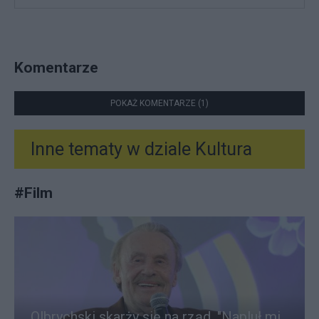
Komentarze
POKAŻ KOMENTARZE (1)
Inne tematy w dziale
Kultura
#
Film
Olbrychski skarży się na rząd. "Napluł mi