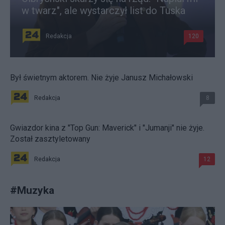
w twarz", ale wystarczył list do Tuska
Redakcja
120
Był świetnym aktorem. Nie żyje Janusz Michałowski
Redakcja
8
Gwiazdor kina z "Top Gun: Maverick" i "Jumanji" nie żyje.
Został zasztyletowany
Redakcja
12
#
Muzyka