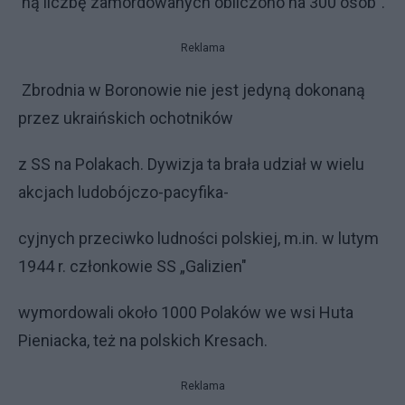
ną liczbę zamordowanych obliczono na 300 osób”.
Reklama
Zbrodnia w Boronowie nie jest jedyną dokonaną
przez ukraińskich ochotników
z SS na Polakach. Dywizja ta brała udział w wielu
akcjach ludobójczo-pacyfika-
cyjnych przeciwko ludności polskiej, m.in. w lutym
1944 r. członkowie SS „Galizien"
wymordowali około 1000 Polaków we wsi Huta
Pieniacka, też na polskich Kresach.
Reklama