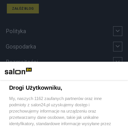
ZAŁÓŻ BLOG
Polityka
Gospodarka
Rozmaitości
Technologie
Drogi Użytkowniku,
Sport
My, naszych 1162 zaufanych partnerów oraz inne
podmioty z salon24.pl uzyskujemy dostęp i
Społeczeństwo
przechowujemy informacje na urządzeniu oraz
przetwarzamy dane osobowe, takie jak unikalne
Kultura
identyfikatory, standardowe informacje wysyłane przez