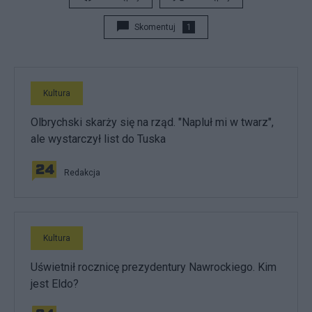
Skomentuj
1
Kultura
Olbrychski skarży się na rząd. "Napluł mi w twarz",
ale wystarczył list do Tuska
Redakcja
Kultura
Uświetnił rocznicę prezydentury Nawrockiego. Kim
jest Eldo?