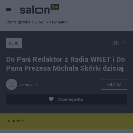
Strona główna
Blogi
newmatrix
171
BLOG
Do Pani Redaktor z Radia WNET i Do
Pana Prezesa Michała Skórki dzisiaj
newmatrix
KULTURA
Obserwuj notkę
16.10.2025