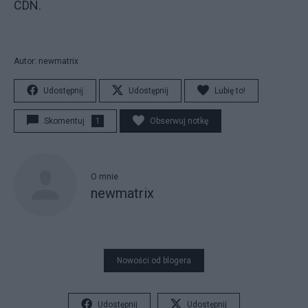
CDN.
Autor: newmatrix
Udostępnij
Udostępnij
Lubię to!
Skomentuj
1
Obserwuj notkę
O mnie
newmatrix
Nowości od blogera
Udostępnij
Udostępnij