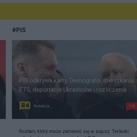
#
PiS
PiS odkrywa karty. Demografia, mieszkania,
ETS, deportacje Ukraińców i rozliczenia
Redakcja
198
Rozłam, który może zamienić się w sojusz. Terlecki