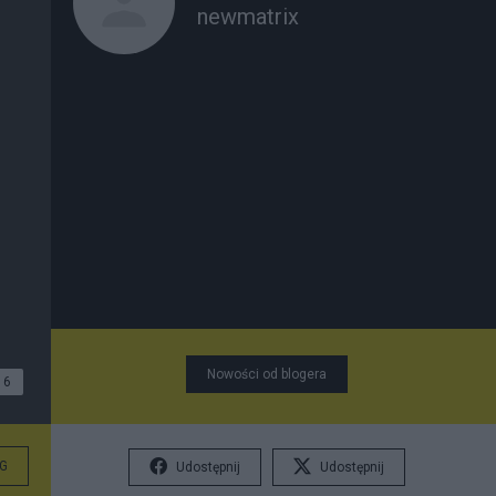
newmatrix
Nowości od blogera
6
G
Udostępnij
Udostępnij