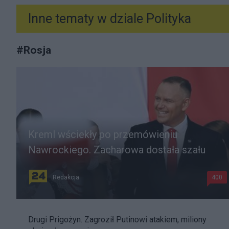
Inne tematy w dziale
Polityka
#
Rosja
Kreml wściekły po przemówieniu
Nawrockiego. Zacharowa dostała szału
Redakcja
400
Drugi Prigożyn. Zagroził Putinowi atakiem, miliony