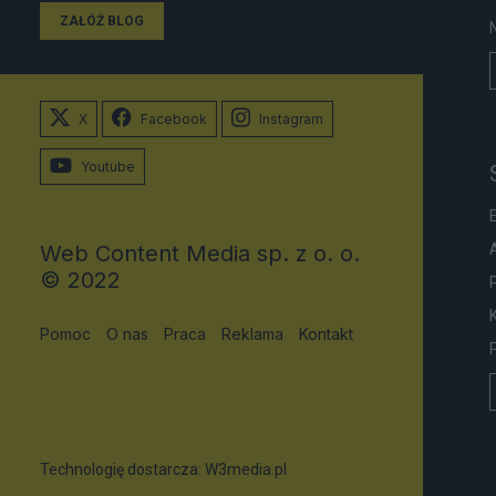
ZAŁÓŻ BLOG
X
Facebook
Instagram
Youtube
Web Content Media sp. z o. o.
© 2022
Pomoc
O nas
Praca
Reklama
Kontakt
Technologię dostarcza:
W3media.pl