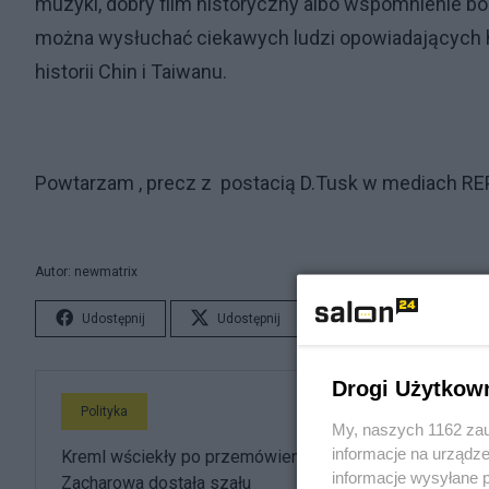
muzyki, dobry film historyczny albo wspomnienie boh
można wysłuchać ciekawych ludzi opowiadających hist
historii Chin i Taiwanu.
Powtarzam , precz z postacią D.Tusk w mediach RE
Autor: newmatrix
Udostępnij
Udostępnij
Lubię to!
S
Drogi Użytkow
Polityka
My, naszych 1162 zau
informacje na urządze
Kreml wściekły po przemówieniu Nawrockiego.
informacje wysyłane 
Zacharowa dostała szału