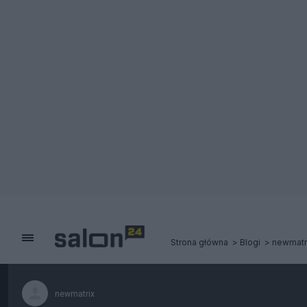
Strona główna
Blogi
newmatr
newmatrix