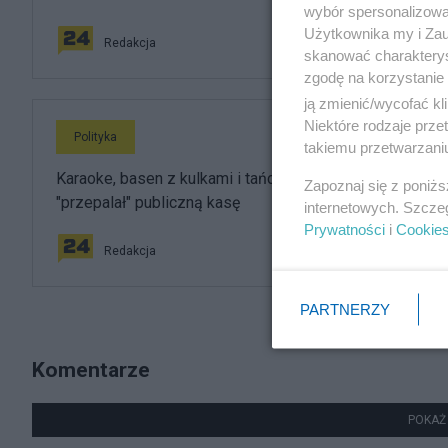
wybór spersonalizowan
Użytkownika my i Zau
Redakcja
skanować charakterys
zgodę na korzystanie 
ją zmienić/wycofać kl
Niektóre rodzaje prz
Polityka
takiemu przetwarzaniu
Karaoke, basen z kulkami i tańce hulańce. Tak resort
Zapoznaj się z poniż
"przepalał" publiczną kasę
internetowych. Szcze
Prywatności
i
Cookie
Redakcja
PARTNERZY
Komentarze
POKAŻ