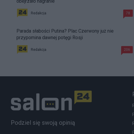
obejrzało nagranie
Redakcja
78
Parada słabości Putina? Plac Czerwony już nie
przypomina dawnej potęgi Rosji
Redakcja
206
Podziel się swoją opinią