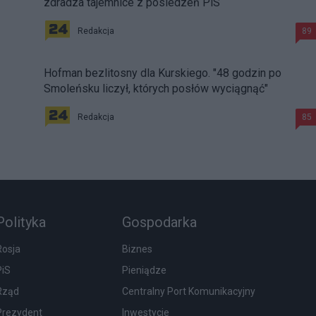
zdradza tajemnice z posiedzeń PiS
Redakcja
89
Hofman bezlitosny dla Kurskiego. "48 godzin po
Smoleńsku liczył, których posłów wyciągnąć"
Redakcja
85
Polityka
Gospodarka
Rosja
Biznes
PiS
Pieniądze
Rząd
Centralny Port Komunikacyjny
Prezydent
Inwestycje