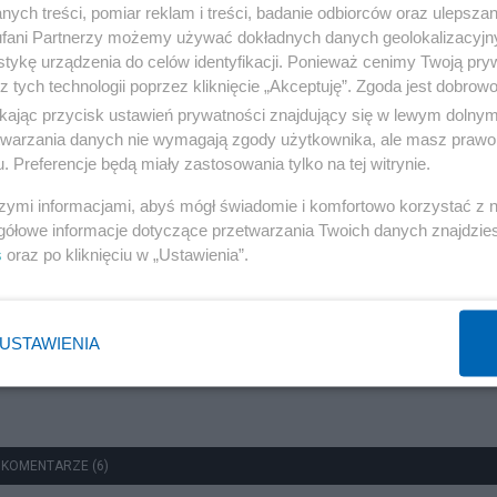
ych treści, pomiar reklam i treści, badanie odbiorców oraz ulepszan
fani Partnerzy możemy używać dokładnych danych geolokalizacyjn
Redakcja
tykę urządzenia do celów identyfikacji. Ponieważ cenimy Twoją pry
z tych technologii poprzez kliknięcie „Akceptuję”. Zgoda jest dobro
ikając przycisk ustawień prywatności znajdujący się w lewym dolny
etwarzania danych nie wymagają zgody użytkownika, ale masz prawo 
Polityka
. Preferencje będą miały zastosowania tylko na tej witrynie.
Rok z Nawrockim. Głośne weta, sojusz z USA i powrót
szymi informacjami, abyś mógł świadomie i komfortowo korzystać z
do Trójmorza
gółowe informacje dotyczące przetwarzania Twoich danych znajdzi
s
oraz po kliknięciu w „Ustawienia”.
Redakcja
USTAWIENIA
 KOMENTARZE (6)