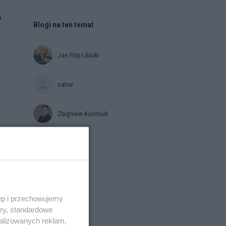
o
Blogi na ten temat
Jan Filip Libicki
catrw
Zbigniew Kuźmiuk
Napisz notkę
ęp i przechowujemy
ory, standardowe
alizowanych reklam,