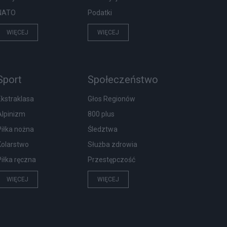
NATO
Podatki
WIĘCEJ
WIĘCEJ
Sport
Społeczeństwo
Ekstraklasa
Głos Regionów
Alpinizm
800 plus
Piłka nożna
Śledztwa
Kolarstwo
Służba zdrowia
Piłka ręczna
Przestępczość
WIĘCEJ
WIĘCEJ