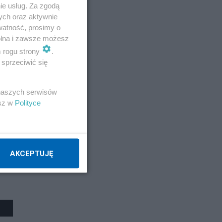
ie usług. Za zgodą
ych oraz aktywnie
watność, prosimy o
wolna i zawsze możesz
m rogu strony
.
sprzeciwić się
 naszych serwisów
esz w
Polityce
AKCEPTUJĘ