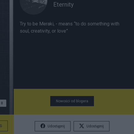
Eternity
Try to be Meraki, - means “to do something with
soul, creativity, or love”
Nowości od blogera
8
G
Udostępnij
Udostępnij