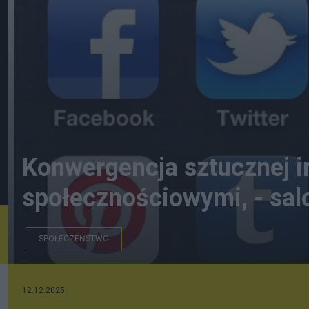
Konwergencja sztucznej i
społecznościowymi, - sa
SPOŁECZEŃSTWO
FB
12.12.2025