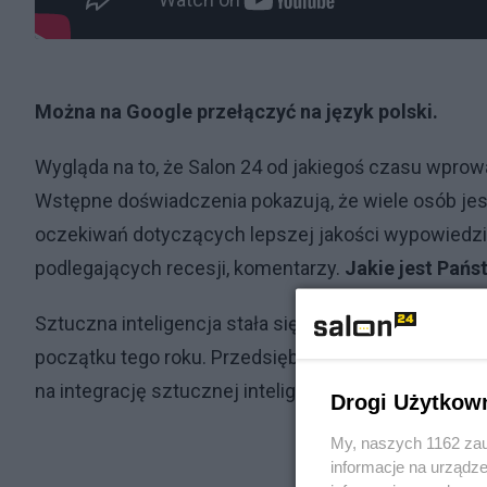
Można na Google przełączyć na język polski.
Wygląda na to, że Salon 24 od jakiegoś czasu wprow
Wstępne doświadczenia pokazują, że wiele osób jes
oczekiwań dotyczących lepszej jakości wypowiedzi w
podlegających recesji, komentarzy.
Jakie jest Pańs
Sztuczna inteligencja stała się hasłem przewodnim
początku tego roku. Przedsiębiorstwa, szkoły, uniw
na integrację sztucznej inteligencji ze swoimi działa
Drogi Użytkow
My, naszych 1162 zau
informacje na urządze