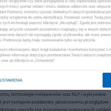
przez urządzenie czy dane przeglądania w celu zapewniania sperson
łecznościowych przyniosła firmom liczne korzyści, w tym
ych treści, pomiar reklam i treści, badanie odbiorców oraz ulepszan
łatwiła jednak rozprzestrzenianie się dezinformacji, co
fani Partnerzy możemy używać dokładnych danych geolokalizacyjn
uwzględniającego zarówno pozytywne zastosowania
tykę urządzenia do celów identyfikacji. Ponieważ cenimy Twoją pry
z tych technologii poprzez kliknięcie „Akceptuję”. Zgoda jest dobro
iejszy artykuł analizuje powiązania AI i mediów
ikając przycisk ustawień prywatności znajdujący się w lewym dolny
ście mieszane do analizy 1540 dokumentów naukowych,
etwarzania danych nie wymagają zgody użytkownika, ale masz prawo 
. Preferencje będą miały zastosowania tylko na tej witrynie.
rzeglądu literatury. Celem tych badań jest identyfikacja
alnych wartości biznesowych i implikacji w obszarze
szymi informacjami, abyś mógł świadomie i komfortowo korzystać z
gółowe informacje dotyczące przetwarzania Twoich danych znajdzi
zy etap badań obejmował ilościową analizę
s
oraz po kliknięciu w „Ustawienia”.
dziła do zidentyfikowania dziesięciu dominujących
oświadczenie użytkownika, ludzkie emocje i rekomendacj
rządzaniu kryzysowym, aktywizm algorytmiczny w mediac
USTAWIENIA
atywna sztuczna inteligencja, uprzedzenia algorytmiczn
mentu, technologie metawersów oraz NLP i wykrywanie
t jest następnie poddawany jakościowemu przeglądowi
ontekstowo specyficzne zrozumienie powiązanych ustaleń