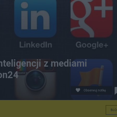
nteligencji z mediami
lon24
Obserwuj notkę
BLO