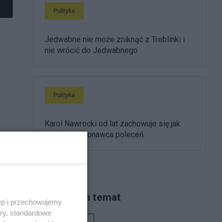
Polityka
Jedwabne nie może zniknąć z Treblinki i
nie wrócić do Jedwabnego
Polityka
Karol Nawrocki od lat zachowuje się jak
partyjny wykonawca poleceń
ów
Piszą na ten temat
ęp i przechowujemy
ory, standardowe
Rafał Woś