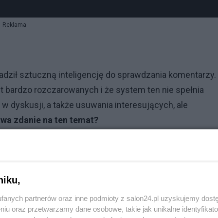
Reklama
adził sztuczną inteligencję do sprawdzania komentarzy.
t bardzo rozczarowanych i że system ten nie spełnia
 dyskusji, a także usuwania interesujących, ale
twa zdanie na ten temat?
 roku 2023, odkąd ChatGPT zadebiutował publicznie na
ersytety, a nawet organizacje non-profit szukają sposob
niami.
niku,
fanych partnerów oraz inne podmioty z salon24.pl uzyskujemy dost
Reklama
niu oraz przetwarzamy dane osobowe, takie jak unikalne identyfikat