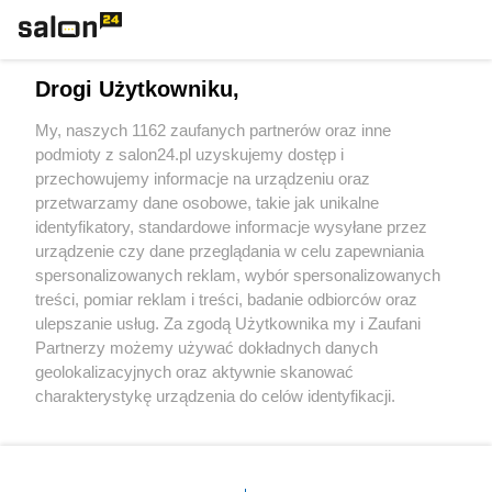
Technologie
Drogi Użytkowniku,
Sport
My, naszych 1162 zaufanych partnerów oraz inne
podmioty z salon24.pl uzyskujemy dostęp i
Społeczeństwo
przechowujemy informacje na urządzeniu oraz
przetwarzamy dane osobowe, takie jak unikalne
Kultura
identyfikatory, standardowe informacje wysyłane przez
urządzenie czy dane przeglądania w celu zapewniania
spersonalizowanych reklam, wybór spersonalizowanych
treści, pomiar reklam i treści, badanie odbiorców oraz
ulepszanie usług. Za zgodą Użytkownika my i Zaufani
X
Facebook
Instagram
Youtube
Partnerzy możemy używać dokładnych danych
geolokalizacyjnych oraz aktywnie skanować
charakterystykę urządzenia do celów identyfikacji.
Web Content Media sp. z o. o. © 2022
Ponieważ cenimy Twoją prywatność, prosimy o zgodę na
korzystanie z tych technologii poprzez kliknięcie
„Akceptuję”. Zgoda jest dobrowolna i zawsze możesz ją
Pomoc
O nas
Praca
Reklama
Kontakt