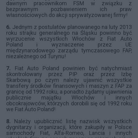
dawnym pracownikom FSM w związku z
bezprawnym pozbawieniem ich praw
własnościowych do akcji sprywatyzowanej firmy!
6.
Jednym z postulatów planowanego na luty 2013
roku strajku generalnego na Śląsku powinno być
wyrzucenie wszystkich Włochów z Fiat Auto
Poland i wyznaczenie przez UE
międzynarodowego zarządu tymczasowego FAP,
niezależnego od Turynu!
7.
Fiat Auto Poland powinien być natychmiast
skontrolowany przez PIP oraz przez Izbę
Skarbową po czym należy ujawnić wszystkie
transfery środków finansowych i maszyn z FAP za
granicę od 1992 roku, a ponadto żądamy ujawnienia
publicznie majątku Włochów i innych
obcokrajowców, którzych dorobili się od 1992 roku
we Fiat Auto Poland!
8.
Należy upublicznić listę nazwisk wszystkich
dygnitarzy i organizacji, które zakupiły w Polsce
samochody Fiat, Alfa-Romeo, Lancia i innych