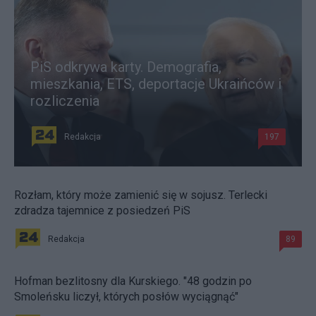
PiS odkrywa karty. Demografia,
mieszkania, ETS, deportacje Ukraińców i
rozliczenia
Redakcja
197
Rozłam, który może zamienić się w sojusz. Terlecki
zdradza tajemnice z posiedzeń PiS
Redakcja
89
Hofman bezlitosny dla Kurskiego. "48 godzin po
Smoleńsku liczył, których posłów wyciągnąć"