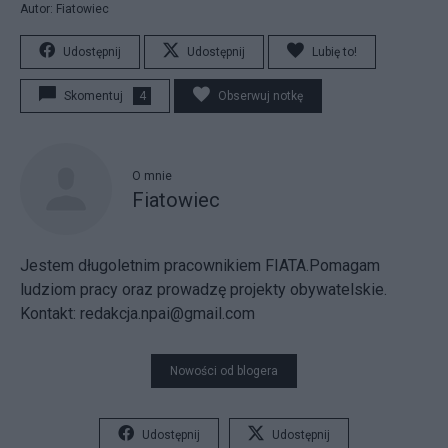
Autor: Fiatowiec
Udostępnij
Udostępnij
Lubię to!
Skomentuj
4
Obserwuj notkę
O mnie
Fiatowiec
Jestem długoletnim pracownikiem FIATA.Pomagam
ludziom pracy oraz prowadzę projekty obywatelskie.
Kontakt: redakcja.npai@gmail.com
Nowości od blogera
Udostępnij
Udostępnij