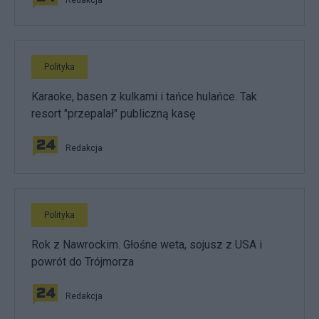
Polityka
Karaoke, basen z kulkami i tańce hulańce. Tak
resort "przepalał" publiczną kasę
Redakcja
Polityka
Rok z Nawrockim. Głośne weta, sojusz z USA i
powrót do Trójmorza
Redakcja