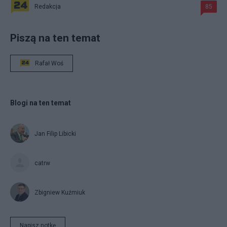
Redakcja
85
Piszą na ten temat
Rafał Woś
Blogi na ten temat
Jan Filip Libicki
catrw
Zbigniew Kuźmiuk
Napisz notkę