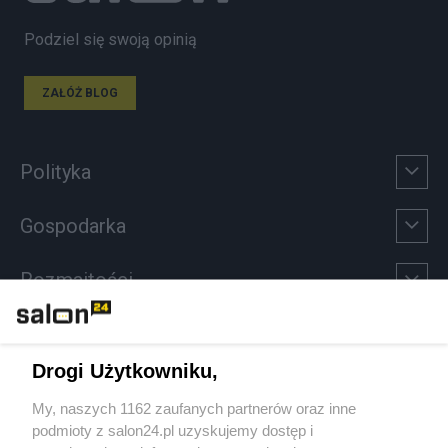
Podziel się swoją opinią
ZAŁÓŻ BLOG
Polityka
Gospodarka
Rozmaitości
Technologie
Drogi Użytkowniku,
Sport
My, naszych 1162 zaufanych partnerów oraz inne
podmioty z salon24.pl uzyskujemy dostęp i
Społeczeństwo