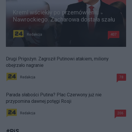
Kreml wściekły po przemówieniu
Nawrockiego. Zacharowa dostała szału
Redakcja
407
Drugi Prigożyn. Zagroził Putinowi atakiem, miliony
obejrzało nagranie
Redakcja
78
Parada słabości Putina? Plac Czerwony już nie
przypomina dawnej potęgi Rosji
Redakcja
206
#
PiS