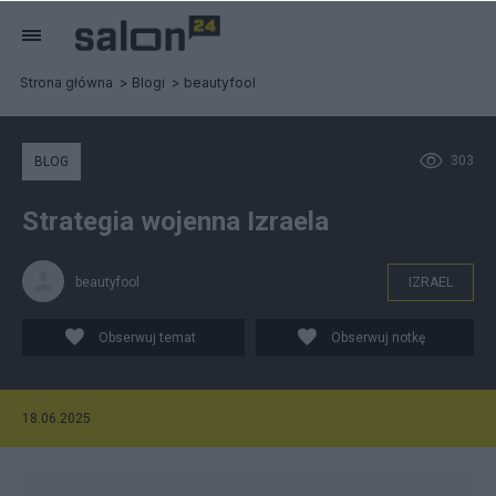
Strona główna
Blogi
beautyfool
303
BLOG
Strategia wojenna Izraela
beautyfool
IZRAEL
Obserwuj temat
Obserwuj notkę
18.06.2025