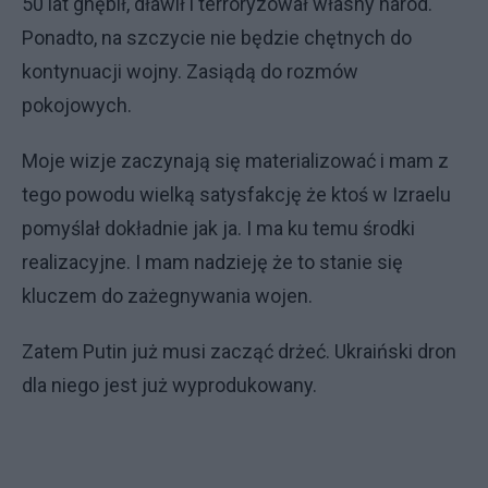
50 lat gnębił, dławił i terroryzował własny naród.
Ponadto, na szczycie nie będzie chętnych do
kontynuacji wojny. Zasiądą do rozmów
pokojowych.
Moje wizje zaczynają się materializować i mam z
tego powodu wielką satysfakcję że ktoś w Izraelu
pomyślał dokładnie jak ja. I ma ku temu środki
realizacyjne. I mam nadzieję że to stanie się
kluczem do zażegnywania wojen.
Zatem Putin już musi zacząć drżeć. Ukraiński dron
dla niego jest już wyprodukowany.