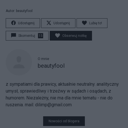
Autor: beautyfool
Udostępnij
Udostępnij
Lubię to!
Skomentuj
15
Obserwuj notkę
O mnie
beautyfool
z sympatiami dla prawicy, aktualnie neutralny. analityczny
umysł, sprawiedliwy i trzeźwy w sądach i osądach, z
humorem. Niezależny, nie ma dla mnie tematu - nie do
ruszenia. mail: dilimp@gmail.com
Nowości od blogera