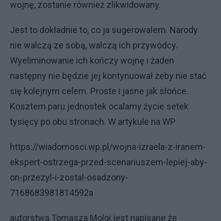
wojnę, zostanie również zlikwidowany.
Jest to dokładnie to, co ja sugerowałem. Narody
nie walczą ze sobą, walczą ich przywódcy.
Wyeliminowanie ich kończy wojnę i żaden
następny nie będzie jej kontynuował żeby nie stać
się kolejnym celem. Proste i jasne jak słońce.
Kosztem paru jednostek ocalamy życie setek
tysięcy po obu stronach. W artykule na WP
https://wiadomosci.wp.pl/wojna-izraela-z-iranem-
ekspert-ostrzega-przed-scenariuszem-lepiej-aby-
on-przezyl-i-zostal-osadzony-
7168683981814592a
autorstwa Tomasza Molgi jest napisane że