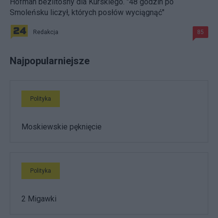
Hofman bezlitosny dla Kurskiego. "48 godzin po
Smoleńsku liczył, których posłów wyciągnąć"
Redakcja
85
Najpopularniejsze
Polityka
Moskiewskie pęknięcie
Polityka
2 Migawki