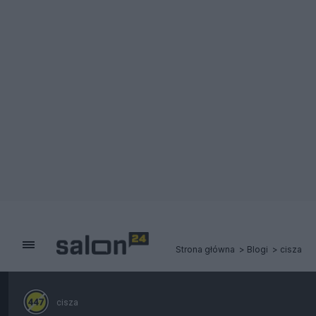
Strona główna
Blogi
cisza
cisza