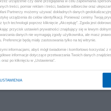
przez urządzenie czy dane przeglądania w celu zapewniania sperson
ych treści, pomiar reklam i treści, badanie odbiorców oraz ulepszan
fani Partnerzy możemy używać dokładnych danych geolokalizacyjn
tykę urządzenia do celów identyfikacji. Ponieważ cenimy Twoją pry
z tych technologii poprzez kliknięcie „Akceptuję”. Zgoda jest dobro
ikając przycisk ustawień prywatności znajdujący się w lewym dolny
etwarzania danych nie wymagają zgody użytkownika, ale masz prawo 
. Preferencje będą miały zastosowania tylko na tej witrynie.
szymi informacjami, abyś mógł świadomie i komfortowo korzystać z
gółowe informacje dotyczące przetwarzania Twoich danych znajdzi
Reklama
s
oraz po kliknięciu w „Ustawienia”.
6,sejm-zdecydowal-ws-in-vitro-wiemy-jak-glosowali-
USTAWIENIA