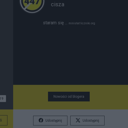
cisza
staram się ...
ministat liczniki.org
Nowości od blogera
19
G
Udostępnij
Udostępnij