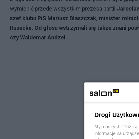
wymienić przede wszystkim prezesa partii
Jarosław
szef klubu PiS Mariusz Błaszczak, minister rolni
Rusecka. Od głosu wstrzymali się także znani posł
czy Waldemar Andzel.
Drogi Użytkow
My, naszych 1162 zau
informacje na urządze