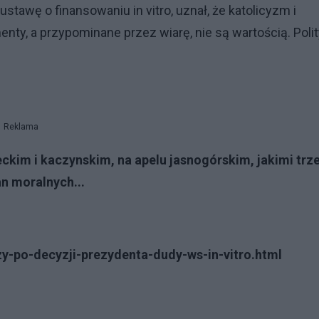
stawę o finansowaniu in vitro, uznał, że katolicyzm i
y, a przypominane przez wiarę, nie są wartością. Poli
Reklama
ckim i kaczynskim, na apelu jasnogórskim, jakimi trz
n moralnych...
zy-po-decyzji-prezydenta-dudy-ws-in-vitro.html