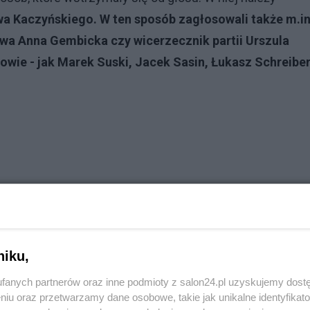
a Kaczyńskiego. W ten sposób zagłosowali także m.in
ctwa Anna Gembicka czy wicerzecznik partii Urszula
owie - jak Marek Suski, Jacek Sasin, Łukasz Schreibe
niku,
fanych partnerów oraz inne podmioty z salon24.pl uzyskujemy dost
niu oraz przetwarzamy dane osobowe, takie jak unikalne identyfikat