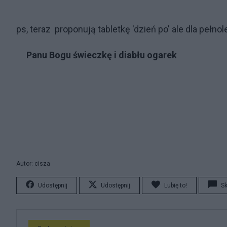
ps, teraz proponują tabletkę 'dzień po' ale dla pełnol
Panu Bogu świeczkę i diabłu ogarek
Autor: cisza
Udostępnij
Udostępnij
Lubię to!
S