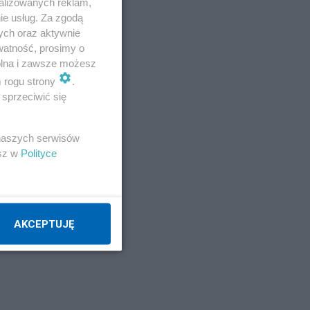
alizowanych reklam,
ie usług. Za zgodą
ych oraz aktywnie
watność, prosimy o
wolna i zawsze możesz
m rogu strony
.
sprzeciwić się
 naszych serwisów
esz w
Polityce
AKCEPTUJĘ