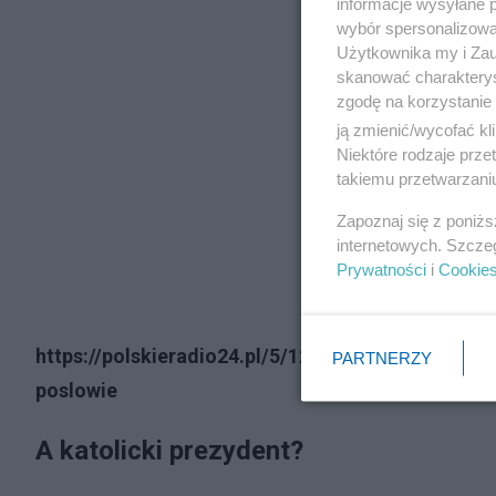
informacje wysyłane 
wybór spersonalizowan
Użytkownika my i Zau
skanować charakterys
zgodę na korzystanie 
ją zmienić/wycofać kl
Niektóre rodzaje prz
takiemu przetwarzaniu
Zapoznaj się z poniż
internetowych. Szcze
Prywatności
i
Cookie
https://polskieradio24.pl/5/1222/artykul/329063
PARTNERZY
poslowie
A katolicki prezydent?