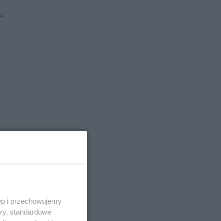
.
r
ęp i przechowujemy
ory, standardowe