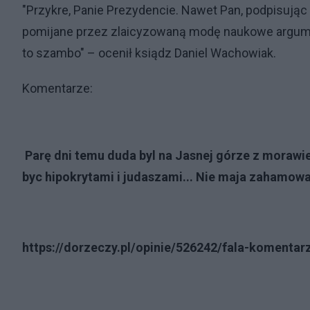
"Przykre, Panie Prezydencie. Nawet Pan, podpisując u
pomijane przez zlaicyzowaną modę naukowe argument
to szambo" – ocenił ksiądz Daniel Wachowiak.
Komentarze:
Parę dni temu duda byl na Jasnej górze z morawie
byc hipokrytami i judaszami... Nie maja zahamowa
https://dorzeczy.pl/opinie/526242/fala-komentar