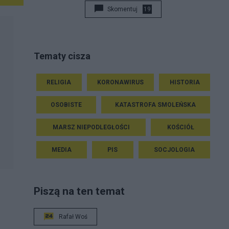
Skomentuj
19
Tematy cisza
RELIGIA
KORONAWIRUS
HISTORIA
OSOBISTE
KATASTROFA SMOLEŃSKA
MARSZ NIEPODLEGŁOŚCI
KOŚCIÓŁ
MEDIA
PIS
SOCJOLOGIA
Piszą na ten temat
Rafał Woś