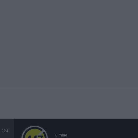
224
O mnie