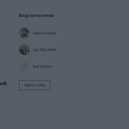
Blogi na ten temat
Siukum Balala
Jan Filip Libicki
brat Damian
nek
Napisz notkę