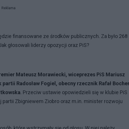
Reklama
 będzie finansowane ze środków publicznych. Za było 268
ak głosowali liderzy opozycji oraz PiS?
remier Mateusz Morawiecki, wiceprezes PiS Mariusz
ik partii Radosław Fogiel, obecny rzecznik Rafał Boche
atkowska
. Przeciw ustawie opowiedzieli się w klubie PiS
 partii Zbigniewem Ziobro oraz m.in. minister rozwoju
sób, które wstrzymały się od głosu. W niej należy