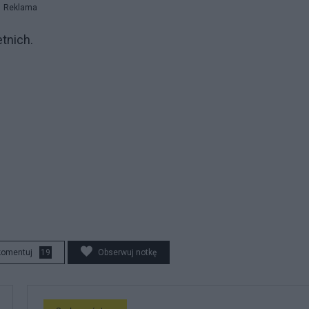
Reklama
etnich.
komentuj
19
Obserwuj notkę