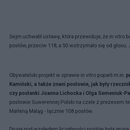
Sejm uchwalił ustawę, która przewiduje, że in vitro
posłów, przeciw 118, a 50 wstrzymało się od głosu. J
Obywatelski projekt w sprawie in vitro poparli m.in.
p
Kamiński, a także znani posłowie, jak były rzeczn
czy posłanki Joanna Lichocka i Olga Semeniuk-P
posłowie Suwerennej Polski na czele z prezesem tej
Marleną Maląg - łącznie 108 posłów.
Druga pod względem liczebności posłów była grupa o