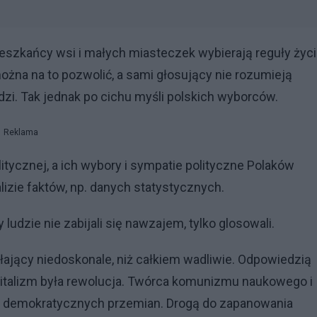
ieszkańcy wsi i małych miasteczek wybierają reguły życi
 można na to pozwolić, a sami głosujący nie rozumieją
zi. Tak jednak po cichu myśli polskich wyborców.
Reklama
ycznej, a ich wybory i sympatie polityczne Polaków
alizie faktów, np. danych statystycznych.
ludzie nie zabijali się nawzajem, tylko glosowali.
łający niedoskonale, niż całkiem wadliwie. Odpowiedzią
pitalizm była rewolucja. Twórca komunizmu naukowego i
m demokratycznych przemian. Drogą do zapanowania