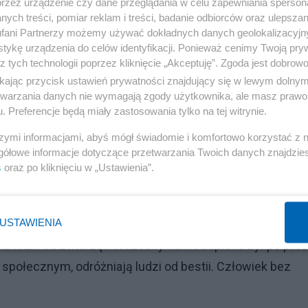
przez urządzenie czy dane przeglądania w celu zapewniania sperson
ych treści, pomiar reklam i treści, badanie odbiorców oraz ulepszan
fani Partnerzy możemy używać dokładnych danych geolokalizacyjn
tykę urządzenia do celów identyfikacji. Ponieważ cenimy Twoją pry
z tych technologii poprzez kliknięcie „Akceptuję”. Zgoda jest dobro
zie, nie wiedzą, że podążają drogą antykultury.
ikając przycisk ustawień prywatności znajdujący się w lewym dolny
etwarzania danych nie wymagają zgody użytkownika, ale masz prawo 
. Preferencje będą miały zastosowania tylko na tej witrynie.
Reklama
szymi informacjami, abyś mógł świadomie i komfortowo korzystać z
a – wszystko to ma swoje fundamenty w etyce
gółowe informacje dotyczące przetwarzania Twoich danych znajdzi
 to, co odróżnia ludzi od zwierząt oparte jest na zasadach
s
oraz po kliknięciu w „Ustawienia”.
ń.
USTAWIENIA
szacunków ma 150 000 – 300 000 lat, to wiele lat zabrał
eka różni od zwierząt. Wczesny homo sapiens był po pros
 społecznym, odróżniają ludzi od bestii. Człowiek bez