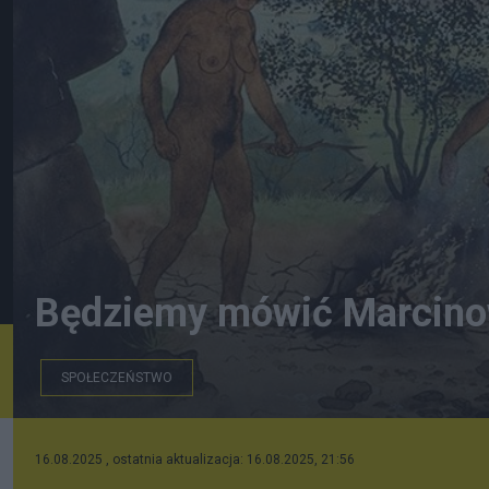
Będziemy mówić Marcinow
SPOŁECZEŃSTWO
zrzut ekranu: Romuald Kałwa
16.08.2025 , ostatnia aktualizacja: 16.08.2025, 21:56