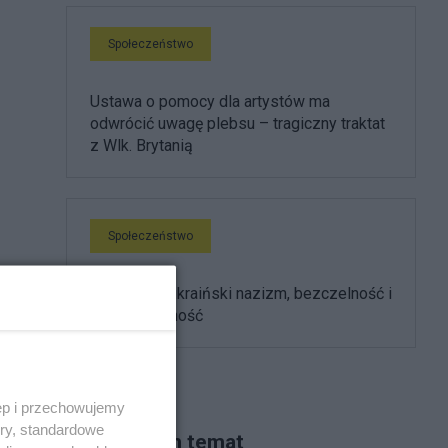
Społeczeństwo
Ustawa o pomocy dla artystów ma
odwrócić uwagę plebsu – tragiczny traktat
z Wlk. Brytanią
Społeczeństwo
Sposób na ukraiński nazizm, bezczelność i
niewdzięczność
ęp i przechowujemy
ory, standardowe
Piszą na ten temat