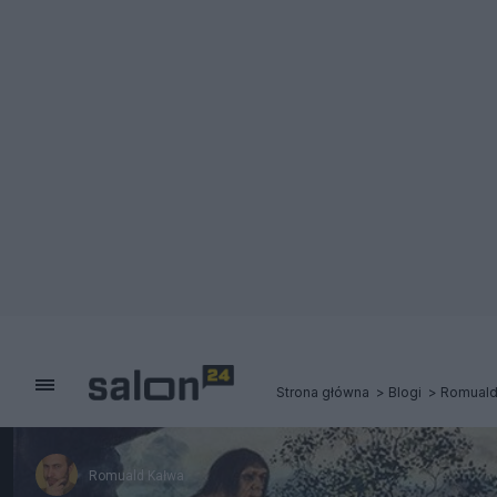
Strona główna
Blogi
Romuald
Romuald Kałwa