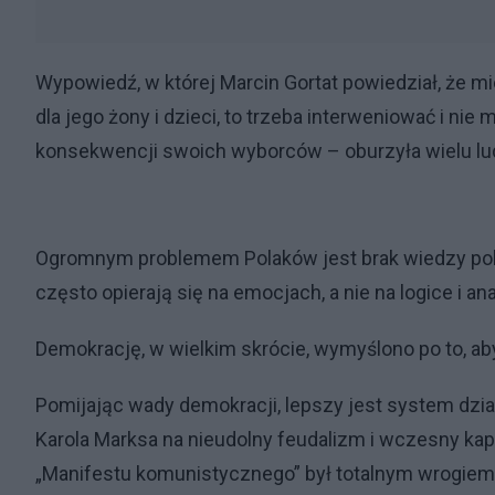
Wypowiedź, w której Marcin Gortat powiedział, że m
dla jego żony i dzieci, to trzeba interweniować i nie
konsekwencji swoich wyborców – oburzyła wielu lud
Ogromnym problemem Polaków jest brak wiedzy polit
często opierają się na emocjach, a nie na logice i an
Demokrację, w wielkim skrócie, wymyślono po to, aby 
Pomijając wady demokracji, lepszy jest system dzia
Karola Marksa na nieudolny feudalizm i wczesny ka
„Manifestu komunistycznego” był totalnym wrogie