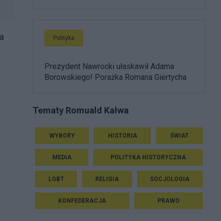
a
Polityka
Prezydent Nawrocki ułaskawił Adama
Borowskiego! Porażka Romana Giertycha
Tematy Romuald Kałwa
WYBORY
HISTORIA
ŚWIAT
MEDIA
POLITYKA HISTORYCZNA
LGBT
RELIGIA
SOCJOLOGIA
KONFEDERACJA
PRAWO