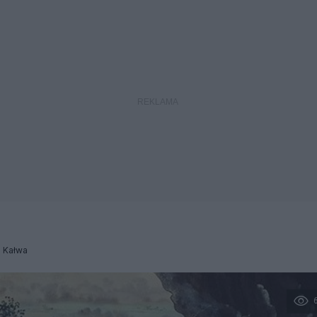
 Kałwa