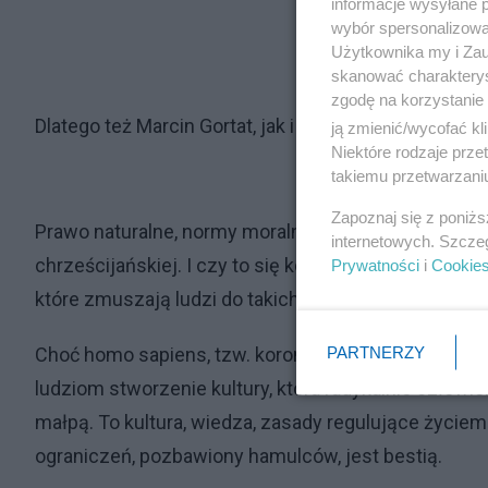
informacje wysyłane 
wybór spersonalizowan
Użytkownika my i Zau
skanować charakterys
zgodę na korzystanie 
Dlatego też Marcin Gortat, jak i podobnie myślący lud
ją zmienić/wycofać kl
Niektóre rodzaje prz
takiemu przetwarzaniu
Zapoznaj się z poniż
Prawo naturalne, normy moralne, godność człowiek
internetowych. Szcze
chrześcijańskiej. I czy to się komuś podoba, czy nie,
Prywatności
i
Cookie
które zmuszają ludzi do takich a nie innych zachowa
PARTNERZY
Choć homo sapiens, tzw. korona stworzenia, według 
ludziom stworzenie kultury, która radykalnie człowi
małpą. To kultura, wiedza, zasady regulujące życiem
ograniczeń, pozbawiony hamulców, jest bestią.