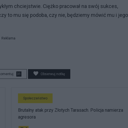
ykłym chciejstwie. Ciężko pracował na swój sukces,
y to mu się podoba, czy nie, będziemy mówić mu i jego
Reklama
komentuj
31
Obserwuj notkę
Społeczeństwo
Brutalny atak przy Złotych Tarasach. Policja namierza
agresora