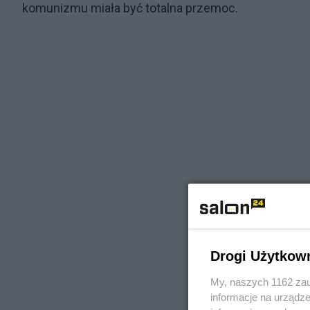
komunizmu miała być totalna przemoc.
Drogi Użytkow
My, naszych 1162 zau
informacje na urządze