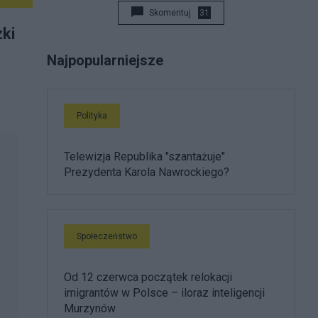
Skomentuj
31
zki
Najpopularniejsze
Polityka
Telewizja Republika "szantażuje"
Prezydenta Karola Nawrockiego?
Społeczeństwo
Od 12 czerwca początek relokacji
imigrantów w Polsce – iloraz inteligencji
Murzynów