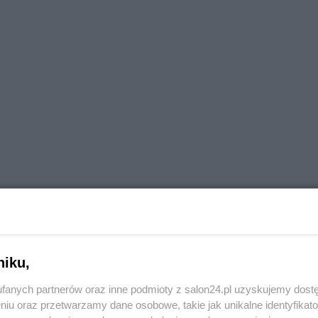
niku,
fanych partnerów oraz inne podmioty z salon24.pl uzyskujemy dost
niu oraz przetwarzamy dane osobowe, takie jak unikalne identyfikat