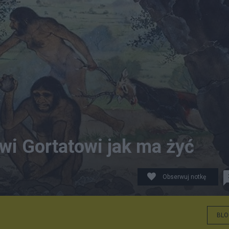
i Gortatowi jak ma żyć
Obserwuj notkę
BLO