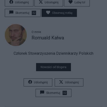
Udostępnij
Udostępnij
Lubię to!
Skomentuj
32
Obserwuj notkę
O mnie
Romuald Kałwa
Członek Stowarzyszenia Dziennikarzy Polskich
Nowości od blogera
Udostępnij
Udostępnij
Skomentuj
32