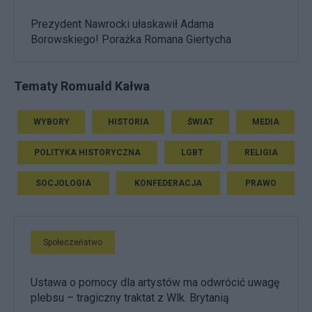
Prezydent Nawrocki ułaskawił Adama
Borowskiego! Porażka Romana Giertycha
Tematy Romuald Kałwa
WYBORY
HISTORIA
ŚWIAT
MEDIA
POLITYKA HISTORYCZNA
LGBT
RELIGIA
SOCJOLOGIA
KONFEDERACJA
PRAWO
Społeczeństwo
Ustawa o pomocy dla artystów ma odwrócić uwagę
plebsu – tragiczny traktat z Wlk. Brytanią