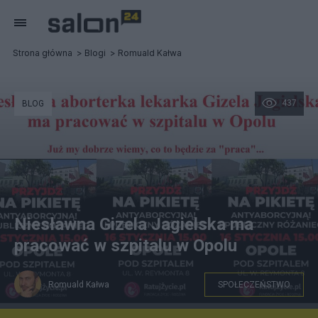
Strona główna
Blogi
Romuald Kałwa
437
BLOG
Niesławna Gizela Jagielska ma
pracować w szpitalu w Opolu
Romuald Kałwa
SPOŁECZEŃSTWO
Kolaż: Romuald Kałwa