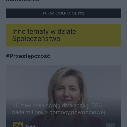
POKAŻ KOMENTARZE (32)
Inne tematy w dziale
Społeczeństwo
#
Przestępczość
KO zawiesiła swoją działaczkę. CBA
bada miliony z pomocy powodziowej
Redakcja
41