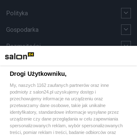
Polityka
Gospodarka
Rozmaitości
Technologie
Drogi Użytkowniku,
Sport
My, naszych 1162 zaufanych partnerów oraz inne
podmioty z salon24.pl uzyskujemy dostęp i
Społeczeństwo
przechowujemy informacje na urządzeniu oraz
przetwarzamy dane osobowe, takie jak unikalne
Kultura
identyfikatory, standardowe informacje wysyłane przez
urządzenie czy dane przeglądania w celu zapewniania
spersonalizowanych reklam, wybór spersonalizowanych
treści, pomiar reklam i treści, badanie odbiorców oraz