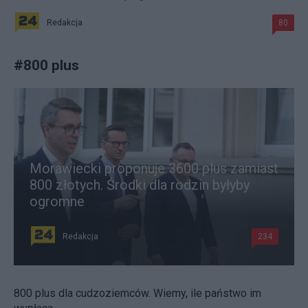
Redakcja
80
#
800 plus
Morawiecki proponuje 3600 plus zamiast
800 złotych. Środki dla rodzin byłyby
ogromne
Redakcja
234
800 plus dla cudzoziemców. Wiemy, ile państwo im