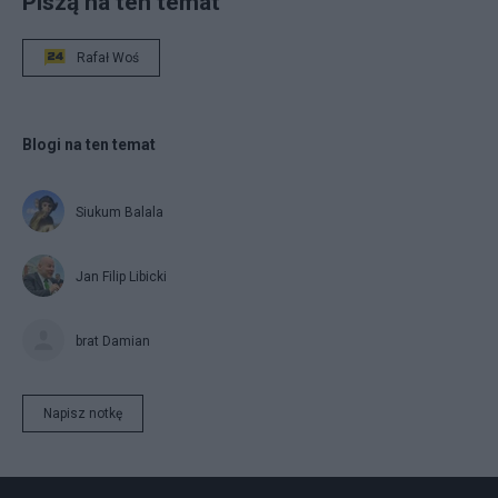
Piszą na ten temat
Rafał Woś
Blogi na ten temat
Siukum Balala
Jan Filip Libicki
brat Damian
Napisz notkę