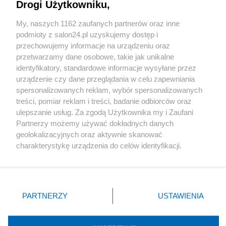
Drogi Użytkowniku,
Sport
My, naszych 1162 zaufanych partnerów oraz inne
podmioty z salon24.pl uzyskujemy dostęp i
Społeczeństwo
przechowujemy informacje na urządzeniu oraz
przetwarzamy dane osobowe, takie jak unikalne
Kultura
identyfikatory, standardowe informacje wysyłane przez
urządzenie czy dane przeglądania w celu zapewniania
spersonalizowanych reklam, wybór spersonalizowanych
treści, pomiar reklam i treści, badanie odbiorców oraz
ulepszanie usług. Za zgodą Użytkownika my i Zaufani
X
Facebook
Instagram
Youtube
Partnerzy możemy używać dokładnych danych
geolokalizacyjnych oraz aktywnie skanować
charakterystykę urządzenia do celów identyfikacji.
Web Content Media sp. z o. o. © 2022
Ponieważ cenimy Twoją prywatność, prosimy o zgodę na
korzystanie z tych technologii poprzez kliknięcie
„Akceptuję”. Zgoda jest dobrowolna i zawsze możesz ją
Pomoc
O nas
Praca
Reklama
Kontakt
zmienić/wycofać klikając przycisk ustawień prywatności
PARTNERZY
USTAWIENIA
znajdujący się w lewym dolnym rogu strony
. Niektóre
rodzaje przetwarzania danych nie wymagają zgody
użytkownika, ale masz prawo sprzeciwić się takiemu