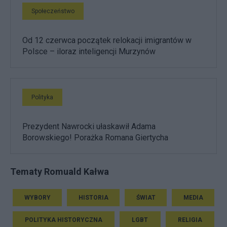
Społeczeństwo
Od 12 czerwca początek relokacji imigrantów w
Polsce – iloraz inteligencji Murzynów
Polityka
Prezydent Nawrocki ułaskawił Adama
Borowskiego! Porażka Romana Giertycha
Tematy Romuald Kałwa
WYBORY
HISTORIA
ŚWIAT
MEDIA
POLITYKA HISTORYCZNA
LGBT
RELIGIA