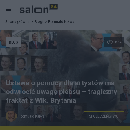
Strona główna
Blogi
Romuald Kałwa
624
BLOG
Ustawa o pomocy dla artystów ma
odwrócić uwagę plebsu – tragiczny
traktat z Wlk. Brytanią
Romuald Kałwa
SPOŁECZEŃSTWO
Kolaż: Romuald Kałwa