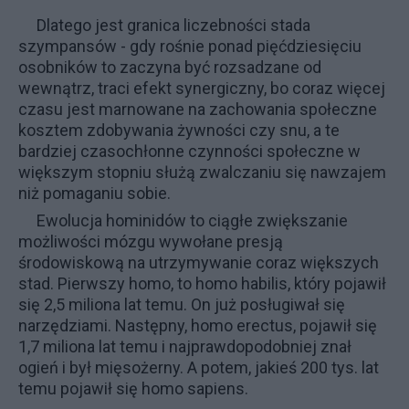
Dlatego jest granica liczebności stada
szympansów - gdy rośnie ponad pięćdziesięciu
osobników to zaczyna być rozsadzane od
wewnątrz, traci efekt synergiczny, bo coraz więcej
czasu jest marnowane na zachowania społeczne
kosztem zdobywania żywności czy snu, a te
bardziej czasochłonne czynności społeczne w
większym stopniu służą zwalczaniu się nawzajem
niż pomaganiu sobie.
Ewolucja hominidów to ciągłe zwiększanie
możliwości mózgu wywołane presją
środowiskową na utrzymywanie coraz większych
stad. Pierwszy homo, to homo habilis, który pojawił
się 2,5 miliona lat temu. On już posługiwał się
narzędziami. Następny, homo erectus, pojawił się
1,7 miliona lat temu i najprawdopodobniej znał
ogień i był mięsożerny. A potem, jakieś 200 tys. lat
temu pojawił się homo sapiens.