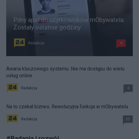
Pilny apel do użytkowników mObywatela.
Zostały ostatnie godziny
Redakcja
4
Awaria kluczowego systemu. Nie ma dostępu do wielu
usług online
Redakcja
4
Na to czekał biznes. Rewolucyjna funkcja w mObywatelu
Redakcja
35
#
Badania i rozwój