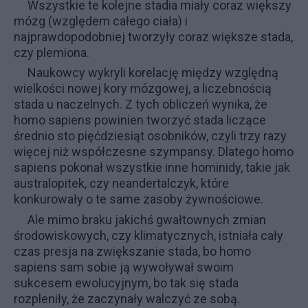
Wszystkie te kolejne stadia miały coraz większy
mózg (względem całego ciała) i
najprawdopodobniej tworzyły coraz większe stada,
czy plemiona.
Naukowcy wykryli korelację między względną
wielkości nowej kory mózgowej, a liczebnością
stada u naczelnych. Z tych obliczeń wynika, że
homo sapiens powinien tworzyć stada liczące
średnio sto pięćdziesiąt osobników, czyli trzy razy
więcej niż współczesne szympansy. Dlatego homo
sapiens pokonał wszystkie inne hominidy, takie jak
australopitek, czy neandertalczyk, które
konkurowały o te same zasoby żywnościowe.
Ale mimo braku jakichś gwałtownych zmian
środowiskowych, czy klimatycznych, istniała cały
czas presja na zwiększanie stada, bo homo
sapiens sam sobie ją wywoływał swoim
sukcesem ewolucyjnym, bo tak się stada
rozpleniły, że zaczynały walczyć ze sobą.