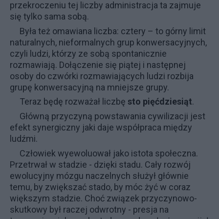
przekroczeniu tej liczby administracja ta zajmuje
się tylko sama sobą.
Była też omawiana liczba:
cztery
– to górny limit
naturalnych, nieformalnych grup konwersacyjnych,
czyli ludzi, którzy ze sobą spontanicznie
rozmawiają. Dołączenie się piątej i następnej
osoby do czwórki rozmawiających ludzi rozbija
grupę konwersacyjną na mniejsze grupy.
Teraz będę rozważał liczbę
sto pięćdziesiąt
.
Główną przyczyną powstawania cywilizacji jest
efekt synergiczny jaki daje współpraca między
ludźmi.
Człowiek wyewoluował jako istota społeczna.
Przetrwał w stadzie - dzięki stadu. Cały rozwój
ewolucyjny mózgu naczelnych służył głównie
temu, by zwiększać stado, by móc żyć w coraz
większym stadzie. Choć związek przyczynowo-
skutkowy był raczej odwrotny - presja na