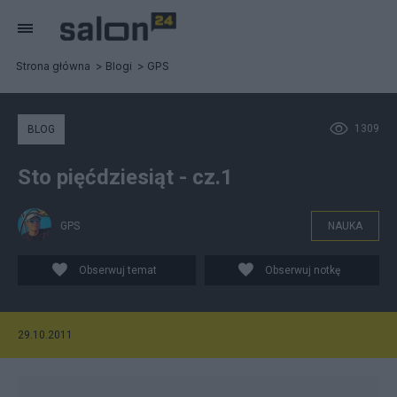
Strona główna
Blogi
GPS
1309
BLOG
Sto pięćdziesiąt - cz.1
GPS
NAUKA
Obserwuj temat
Obserwuj notkę
29.10.2011