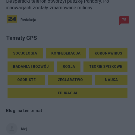
Desperacki telefon otworzył puszkę Pandory. Po
innowacjach zostały zmarnowane miliony
Redakcja
75
Tematy GPS
SOCJOLOGIA
KONFEDERACJA
KORONAWIRUS
BADANIA I ROZWÓJ
ROSJA
TEORIE SPISKOWE
OSOBISTE
ŻEGLARSTWO
NAUKA
EDUKACJA
Blogi na ten temat
Atej