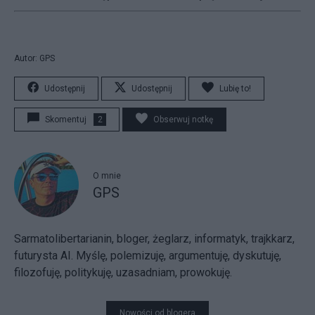
Autor: GPS
Udostępnij
Udostępnij
Lubię to!
Skomentuj
2
Obserwuj notkę
O mnie
GPS
Sarmatolibertarianin, bloger, żeglarz, informatyk, trajkkarz,
futurysta AI. Myślę, polemizuję, argumentuję, dyskutuję,
filozofuję, politykuję, uzasadniam, prowokuję.
Nowości od blogera