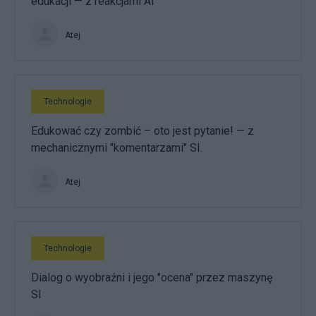
edukacji — z reakcjami AI
Atej
Technologie
Edukować czy zombić – oto jest pytanie! — z
mechanicznymi "komentarzami" SI.
Atej
Technologie
Dialog o wyobraźni i jego "ocena" przez maszynę
SI