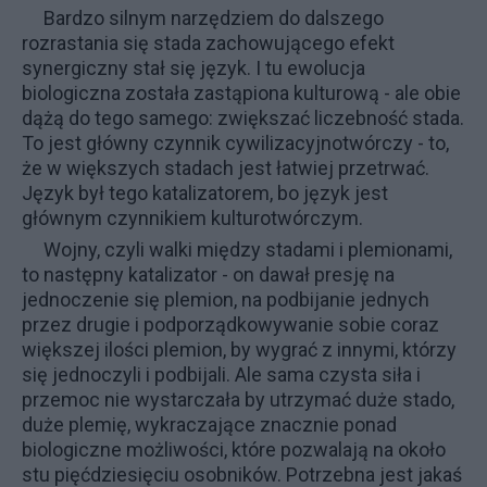
Bardzo silnym narzędziem do dalszego
rozrastania się stada zachowującego efekt
synergiczny stał się język. I tu ewolucja
biologiczna została zastąpiona kulturową - ale obie
dążą do tego samego: zwiększać liczebność stada.
To jest główny czynnik cywilizacyjnotwórczy - to,
że w większych stadach jest łatwiej przetrwać.
Język był tego katalizatorem, bo język jest
głównym czynnikiem kulturotwórczym.
Wojny, czyli walki między stadami i plemionami,
to następny katalizator - on dawał presję na
jednoczenie się plemion, na podbijanie jednych
przez drugie i podporządkowywanie sobie coraz
większej ilości plemion, by wygrać z innymi, którzy
się jednoczyli i podbijali. Ale sama czysta siła i
przemoc nie wystarczała by utrzymać duże stado,
duże plemię, wykraczające znacznie ponad
biologiczne możliwości, które pozwalają na około
stu pięćdziesięciu osobników. Potrzebna jest jakaś