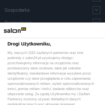
Gospodarka
Rozmaitości
Technologie
Drogi Użytkowniku,
Sport
My, naszych 1162 zaufanych partnerów oraz inne
podmioty z salon24.pl uzyskujemy dostęp i
Społeczeństwo
przechowujemy informacje na urządzeniu oraz
przetwarzamy dane osobowe, takie jak unikalne
Kultura
identyfikatory, standardowe informacje wysyłane przez
urządzenie czy dane przeglądania w celu zapewniania
spersonalizowanych reklam, wybór spersonalizowanych
treści, pomiar reklam i treści, badanie odbiorców oraz
ulepszanie usług. Za zgodą Użytkownika my i Zaufani
X
Facebook
Instagram
Youtube
Partnerzy możemy używać dokładnych danych
geolokalizacyjnych oraz aktywnie skanować