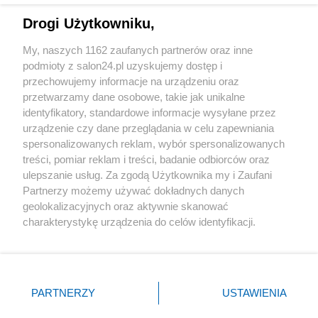
Drogi Użytkowniku,
Sport
My, naszych 1162 zaufanych partnerów oraz inne
podmioty z salon24.pl uzyskujemy dostęp i
Społeczeństwo
przechowujemy informacje na urządzeniu oraz
przetwarzamy dane osobowe, takie jak unikalne
Kultura
identyfikatory, standardowe informacje wysyłane przez
urządzenie czy dane przeglądania w celu zapewniania
spersonalizowanych reklam, wybór spersonalizowanych
treści, pomiar reklam i treści, badanie odbiorców oraz
ulepszanie usług. Za zgodą Użytkownika my i Zaufani
X
Facebook
Instagram
Youtube
Partnerzy możemy używać dokładnych danych
geolokalizacyjnych oraz aktywnie skanować
charakterystykę urządzenia do celów identyfikacji.
Web Content Media sp. z o. o. © 2022
Ponieważ cenimy Twoją prywatność, prosimy o zgodę na
korzystanie z tych technologii poprzez kliknięcie
„Akceptuję”. Zgoda jest dobrowolna i zawsze możesz ją
Pomoc
O nas
Praca
Reklama
Kontakt
zmienić/wycofać klikając przycisk ustawień prywatności
PARTNERZY
USTAWIENIA
znajdujący się w lewym dolnym rogu strony
. Niektóre