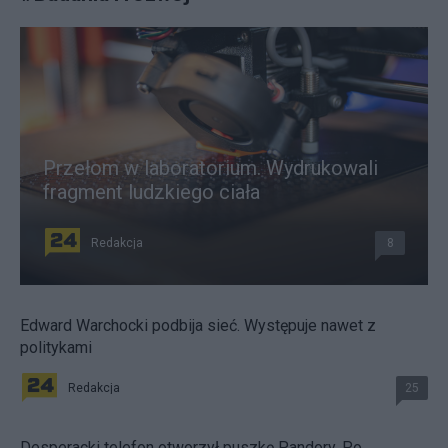
Przełom w laboratorium. Wydrukowali
fragment ludzkiego ciała
Redakcja
8
Edward Warchocki podbija sieć. Występuje nawet z
politykami
Redakcja
25
Desperacki telefon otworzył puszkę Pandory. Po