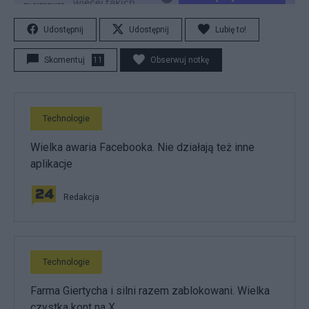
Udostępnij
Udostępnij
Lubię to!
Skomentuj
11
Obserwuj notkę
Technologie
Wielka awaria Facebooka. Nie działają też inne
aplikacje
Redakcja
Technologie
Farma Giertycha i silni razem zablokowani. Wielka
czystka kont na X