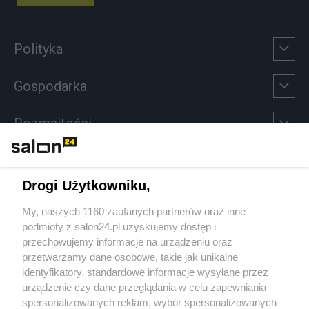
Polityka
Gospodarka
Rozmaitości
Technologie
Drogi Użytkowniku,
Sport
My, naszych 1160 zaufanych partnerów oraz inne
podmioty z salon24.pl uzyskujemy dostęp i
Społeczeństwo
przechowujemy informacje na urządzeniu oraz
przetwarzamy dane osobowe, takie jak unikalne
Kultura
identyfikatory, standardowe informacje wysyłane przez
urządzenie czy dane przeglądania w celu zapewniania
spersonalizowanych reklam, wybór spersonalizowanych