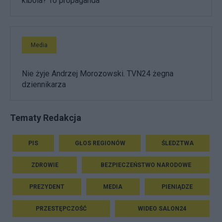
kibola? To propaganda"
Media
Nie żyje Andrzej Morozowski. TVN24 żegna
dziennikarza
Tematy Redakcja
PIS
GŁOS REGIONÓW
ŚLEDZTWA
ZDROWIE
BEZPIECZEŃSTWO NARODOWE
PREZYDENT
MEDIA
PIENIĄDZE
PRZESTĘPCZOŚĆ
WIDEO SALON24