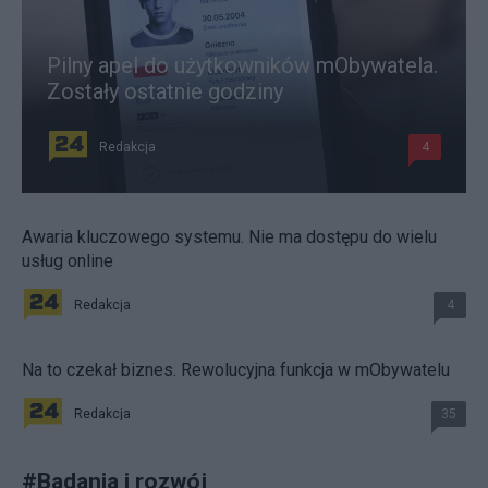
Pilny apel do użytkowników mObywatela.
Zostały ostatnie godziny
Redakcja
4
Awaria kluczowego systemu. Nie ma dostępu do wielu
usług online
Redakcja
4
Na to czekał biznes. Rewolucyjna funkcja w mObywatelu
Redakcja
35
#
Badania i rozwój