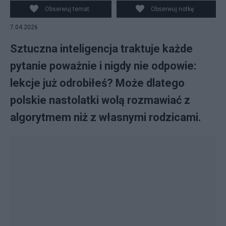
prezentacji raportu/PAP
Obserwuj temat
Obserwuj notkę
7.04.2026
Sztuczna inteligencja traktuje każde
pytanie poważnie i nigdy nie odpowie:
lekcje już odrobiłeś? Może dlatego
polskie nastolatki wolą rozmawiać z
algorytmem niż z własnymi rodzicami.