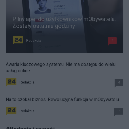
Pilny apel do użytkowników mObywatela.
Zostały ostatnie godziny
Redakcja
4
Awaria kluczowego systemu. Nie ma dostępu do wielu
usług online
Redakcja
4
Na to czekał biznes. Rewolucyjna funkcja w mObywatelu
Redakcja
35
#
Badania i rozwój