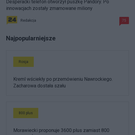
Desperacki telefon otworzył puszkę Pandory. Po
innowacjach zostały zmarnowane miliony
Redakcja
75
Najpopularniejsze
Rosja
Kreml wściekły po przemówieniu Nawrockiego.
Zacharowa dostała szału
800 plus
Morawiecki proponuje 3600 plus zamiast 800