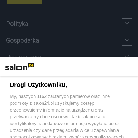
Polityka
Gospodarka
Rozmaitości
Technologie
Drogi Użytkowniku,
Sport
My, naszych 1162 zaufanych partnerów oraz inne
podmioty z salon24.pl uzyskujemy dostęp i
Społeczeństwo
przechowujemy informacje na urządzeniu oraz
przetwarzamy dane osobowe, takie jak unikalne
Kultura
identyfikatory, standardowe informacje wysyłane przez
urządzenie czy dane przeglądania w celu zapewniania
spersonalizowanych reklam, wybór spersonalizowanych