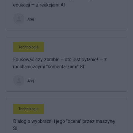
edukacji — z reakcjami AI
Atej
Technologie
Edukować czy zombić – oto jest pytanie! — z
mechanicznymi "komentarzami" SI.
Atej
Technologie
Dialog o wyobraźni i jego "ocena" przez maszynę
SI