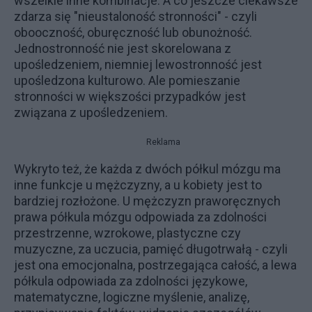
wszelkie inne kombinacje. A co jeszcze ciekawsze
zdarza się "nieustaloność stronności" - czyli
obooczność, oburęczność lub obunożność.
Jednostronność nie jest skorelowana z
upośledzeniem, niemniej lewostronność jest
upośledzona kulturowo. Ale pomieszanie
stronności w większości przypadków jest
związana z upośledzeniem.
Reklama
Wykryto też, że każda z dwóch półkul mózgu ma
inne funkcje u mężczyzny, a u kobiety jest to
bardziej rozłożone. U mężczyzn praworęcznych
prawa półkula mózgu odpowiada za zdolności
przestrzenne, wzrokowe, plastyczne czy
muzyczne, za uczucia, pamięć długotrwałą - czyli
jest ona emocjonalna, postrzegająca całość, a lewa
półkula odpowiada za zdolności językowe,
matematyczne, logiczne myślenie, analizę,