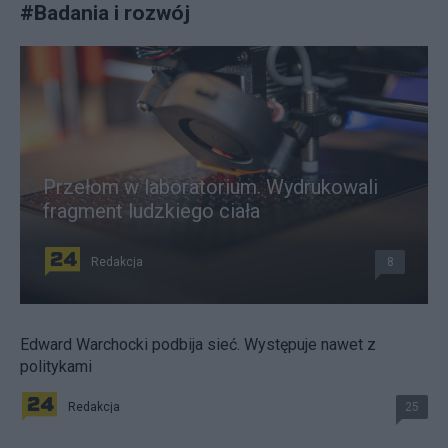
#
Badania i rozwój
Przełom w laboratorium. Wydrukowali
fragment ludzkiego ciała
Redakcja
8
Edward Warchocki podbija sieć. Występuje nawet z
politykami
Redakcja
25