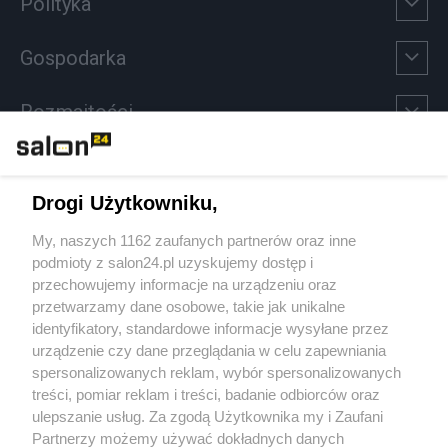
Polityka
Gospodarka
Rozmaitości
Technologie
Drogi Użytkowniku,
Sport
My, naszych 1162 zaufanych partnerów oraz inne
podmioty z salon24.pl uzyskujemy dostęp i
Społeczeństwo
przechowujemy informacje na urządzeniu oraz
przetwarzamy dane osobowe, takie jak unikalne
Kultura
identyfikatory, standardowe informacje wysyłane przez
urządzenie czy dane przeglądania w celu zapewniania
spersonalizowanych reklam, wybór spersonalizowanych
treści, pomiar reklam i treści, badanie odbiorców oraz
ulepszanie usług. Za zgodą Użytkownika my i Zaufani
X
Facebook
Instagram
Youtube
Partnerzy możemy używać dokładnych danych