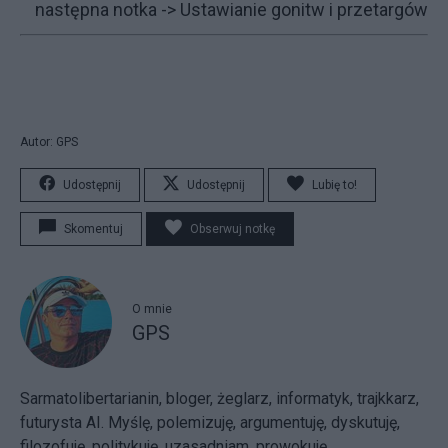
następna notka ->
Ustawianie gonitw i przetargów
Autor: GPS
Udostępnij
Udostępnij
Lubię to!
Skomentuj
Obserwuj notkę
O mnie
GPS
Sarmatolibertarianin, bloger, żeglarz, informatyk, trajkkarz,
futurysta AI. Myślę, polemizuję, argumentuję, dyskutuję,
filozofuję, politykuję, uzasadniam, prowokuję.