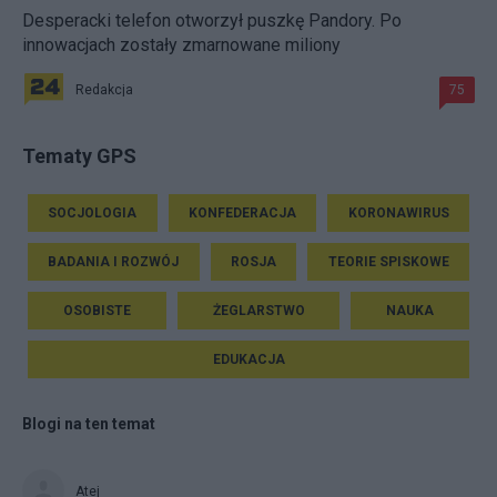
Desperacki telefon otworzył puszkę Pandory. Po
innowacjach zostały zmarnowane miliony
Redakcja
75
Tematy GPS
SOCJOLOGIA
KONFEDERACJA
KORONAWIRUS
BADANIA I ROZWÓJ
ROSJA
TEORIE SPISKOWE
OSOBISTE
ŻEGLARSTWO
NAUKA
EDUKACJA
Blogi na ten temat
Atej