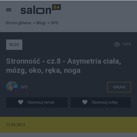
Strona główna
Blogi
GPS
1075
BLOG
Stronność - cz.8 - Asymetria ciała,
mózg, oko, ręka, noga
GPS
NAUKA
Obserwuj temat
Obserwuj notkę
12.05.2012