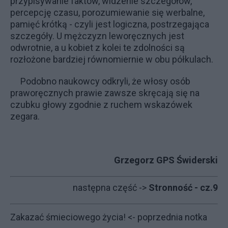
przypisywanie faktów, widzenie szczegółów,
percepcję czasu, porozumiewanie się werbalne,
pamięć krótką - czyli jest logiczna, postrzegająca
szczegóły. U mężczyzn leworęcznych jest
odwrotnie, a u kobiet z kolei te zdolności są
rozłożone bardziej równomiernie w obu półkulach.
Podobno naukowcy odkryli, że włosy osób
praworęcznych prawie zawsze skręcają się na
czubku głowy zgodnie z ruchem wskazówek
zegara.
Grzegorz GPS Świderski
następna część ->
Stronność - cz.9
Zakazać śmieciowego życia!
<- poprzednia notka