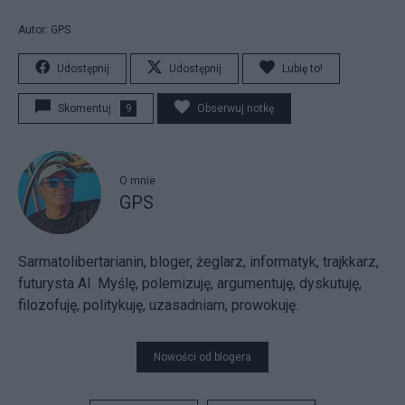
Autor: GPS
Udostępnij
Udostępnij
Lubię to!
Skomentuj
9
Obserwuj notkę
O mnie
GPS
Sarmatolibertarianin, bloger, żeglarz, informatyk, trajkkarz,
futurysta AI. Myślę, polemizuję, argumentuję, dyskutuję,
filozofuję, politykuję, uzasadniam, prowokuję.
Nowości od blogera