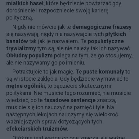
miałkich
haseł
, które będziecie powtarzać gdy
dorośniecie i rozpoczniecie swoją karierę
polityczną.
Nigdy nie mówcie jak te
demagogiczne frazesy
się nazywają, nigdy nie nazywajcie tych
płytkich
banałów
tak jak je nazwałem. Te
populistyczne
trywializmy
tym są, ale nie należy tak ich nazywać.
Obłudny populizm
polega na tym, że go stosujemy,
ale nie nazywamy go po imieniu.
Potraktujcie to jak magię. Te
puste komunały
to
są w istocie zaklęcia. Gdy będziecie wymawiać te
mętne ogólniki
, to będziecie skutecznymi
politykami. Nie musicie tego rozumieć, nie musicie
wiedzieć, co te
fasadowe sentencje
znaczą,
musicie się ich nauczyć na pamięć i tyle. Na
następnych lekcjach nauczymy się wielokroć
ważniejszych spraw dotyczących tych
efekciarskich truizmów
.
Otóż nie jest ważne co one znaczą, ale ważne