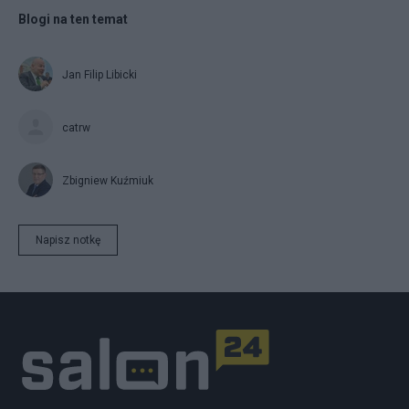
Blogi na ten temat
Jan Filip Libicki
catrw
Zbigniew Kuźmiuk
Napisz notkę