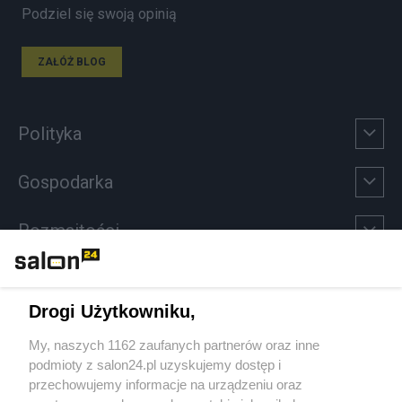
Podziel się swoją opinią
ZAŁÓŻ BLOG
Polityka
Gospodarka
Rozmaitości
Technologie
Drogi Użytkowniku,
Sport
My, naszych 1162 zaufanych partnerów oraz inne
podmioty z salon24.pl uzyskujemy dostęp i
Społeczeństwo
przechowujemy informacje na urządzeniu oraz