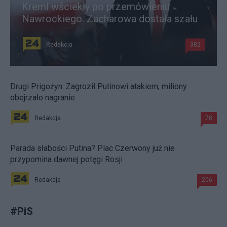
Kreml wściekły po przemówieniu
Nawrockiego. Zacharowa dostała szału
Redakcja
382
Drugi Prigożyn. Zagroził Putinowi atakiem, miliony
obejrzało nagranie
Redakcja
78
Parada słabości Putina? Plac Czerwony już nie
przypomina dawnej potęgi Rosji
Redakcja
206
#
PiS