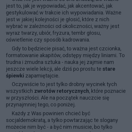
jest to, jak je wypowiadać, jak akcentować, jak
gestykulować w trakcie ich wypowiadania. Ważne
jest w jakiej kolejności je głosić, które z nich
wybrać w zależności od okoliczności, ważny jest
wyraz twarzy, ubiór, fryzura, tembr głosu,
oświetlenie czy sposób kadrowania.
Gdy to będziecie pisać, to ważna jest czcionka,
formatowanie akapitów, odstępy między liniami. To
trudna i żmudna sztuka - nauka jej zajmie nam
jeszcze wiele lekcji, ale dziś po prostu te
stare
śpiewki
zapamiętajcie.
Oczywiście to jest tylko drobny wycinek tych
wszystkich
zwrotów retorycznych
, które poznacie
w przyszłości. Ale na początek nauczcie się
przynajmniej tego, co poniżej.
Każdy z Was powinien chcieć być
socjaldemokratą, a tylko powtarzając te slogany
możecie nim być - a być nim musicie, bo tylko