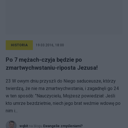
HISTORIA
19.03.2016, 18:00
Po 7 mężach-czyja będzie po
zmartwychwstaniu-riposta Jezusa!
23 W owym dniu przyszli do Niego saduceusze, którzy
twierdzą, że nie ma zmartwychwstania, i zagadnęli go 24
w ten sposób: "Nauczycielu, Mojżesz powiedział: Jeśli
kto umrze bezdzietnie, niech jego brat weźmie wdowę po
nim i...
wqbit
na blogu
Ewangelie zmyśleniami?