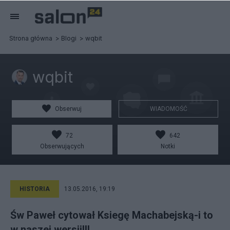
Strona główna
Blogi
wqbit
wqbit
Obserwuj
WIADOMOŚĆ
72
642
Obserwujących
Notki
HISTORIA
13.05.2016, 19:19
Św Paweł cytował Ksiegę Machabejską-i to
w naszej wersji!!!