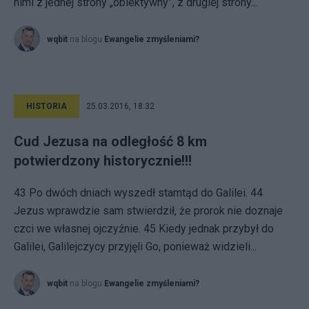
nimi z jednej strony „obiektywny”, z drugiej strony...
wqbit
na blogu
Ewangelie zmyśleniami?
HISTORIA
25.03.2016, 18:32
Cud Jezusa na odległość 8 km
potwierdzony historycznie!!!
43 Po dwóch dniach wyszedł stamtąd do Galilei. 44
Jezus wprawdzie sam stwierdził, że prorok nie doznaje
czci we własnej ojczyźnie. 45 Kiedy jednak przybył do
Galilei, Galilejczycy przyjęli Go, ponieważ widzieli...
wqbit
na blogu
Ewangelie zmyśleniami?