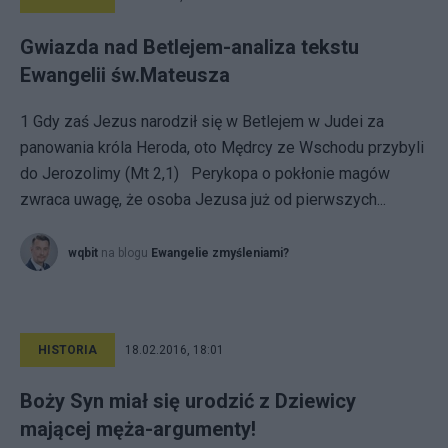
Gwiazda nad Betlejem-analiza tekstu
Ewangelii św.Mateusza
1 Gdy zaś Jezus narodził się w Betlejem w Judei za
panowania króla Heroda, oto Mędrcy ze Wschodu przybyli
do Jerozolimy (Mt 2,1) Perykopa o pokłonie magów
zwraca uwagę, że osoba Jezusa już od pierw­szych...
wqbit
na blogu
Ewangelie zmyśleniami?
HISTORIA
18.02.2016, 18:01
Boży Syn miał się urodzić z Dziewicy
mającej męża-argumenty!