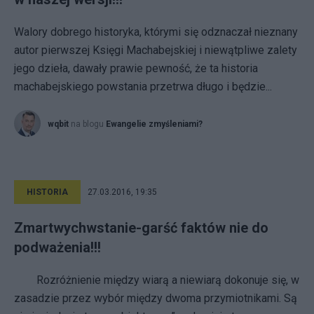
Walory dobrego historyka, którymi się odznaczał nieznany
autor pierw­szej Księgi Machabejskiej i niewątpliwe zalety
jego dzieła, dawały prawie pewność, że ta historia
machabejskiego powstania przetrwa długo i będzie...
wqbit
na blogu
Ewangelie zmyśleniami?
HISTORIA
27.03.2016, 19:35
Zmartwychwstanie-garść faktów nie do
podważenia!!!
Rozróżnienie między wiarą a niewiarą dokonuje się, w
zasadzie przez wybór między dwoma przymiotnikami. Są