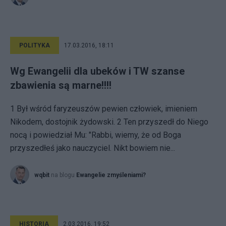
POLITYKA
17.03.2016, 18:11
Wg Ewangelii dla ubeków i TW szanse
zbawienia są marne!!!!
1 Był wśród faryzeuszów pewien człowiek, imieniem
Nikodem, dostojnik żydowski. 2 Ten przyszedł do Niego
nocą i powiedział Mu: "Rabbi, wiemy, że od Boga
przyszedłeś jako nauczyciel. Nikt bowiem nie...
wqbit
na blogu
Ewangelie zmyśleniami?
HISTORIA
2.03.2016, 19:52