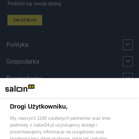
Podziel się swoją opinią
ZAŁÓŻ BLOG
Polityka
Gospodarka
Rozmaitości
Technologie
Drogi Użytkowniku,
Sport
My, naszych 1160 zaufanych partnerów oraz inne
podmioty z salon24.pl uzyskujemy dostęp i
Społeczeństwo
przechowujemy informacje na urządzeniu oraz
przetwarzamy dane osobowe, takie jak unikalne