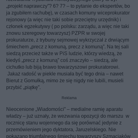
„projekt naprawczy”? 6? 7? – to pytanie do ekspertów, bo
ja zgubiłem rachubę), w czasach komuny wiceprokurator
rejonowy (a więc nie taki sobie przeciętny urzędnik) i
członek egzekutywy ( po polsku: zarządu, a więc nie taki
znowu szeregowy towarzysz) PZPR w swojej
prokuraturze, z trybuny sejmowej wykrzyczał z drwiącym
śmiechem „precz z komuną, precz z komuną”. Na tej sali
siedzą przecież także w PiS ludzie, którzy wiedzą, że
kiedyś „precz z komuną” coś znaczyło – siedzą, ale
cichutko lub biją brawo towarzyszowi prokuratorowi.
Jakaż radość w piekle musiała być tego dnia – nawet
Bierut z Gomułką, mimo że się nigdy nie lubili, musieli
przybić „piątkę”.
Reklama
Nieocenione „Wiadomości” – medialne ramię aparatu
władzy – już uznały, że wezwania opozycji do marszu w
rocznicę stanu wojennego da się porównać jedynie z
przemówieniem jego dyktatora, Jaruzelskiego. Nie
pokazano triumfalnego śmiechu towarzyszy Szmaciaków