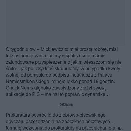
O tygodniu ów – Mickiewicz to miał prostą robotę, miał
luksus odmierzania lat, my współcześnie mamy
zafundowane przyśpieszenie o jakim wieszczom się nie
śniło – jak policzył ktoś skrupulatny, w przypadku kwoty
wolnej od pomysłu do podpisu notariusza z Pałacu
Namiestnikowskiego minęło lekko ponad 19 godzin.
Chuck Norris głęboko zawstydzony złożył swoją
aplikację do PiS – ma mu to poprawić dynamikę…
Reklama
Prokuratura powróciło do ziobrowo-pisowskiego
obyczaju oszczędzania na znaczkach pocztowych –
formułę wezwania do prokuratury na przesłuchanie o np.