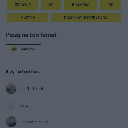
ZDROWIE
KO
BIAŁORUŚ
PIS
MUZYKA
POLITYKA HISTORYCZNA
Piszą na ten temat
Rafał Woś
Blogi na ten temat
Jan Filip Libicki
catrw
Zbigniew Kuźmiuk