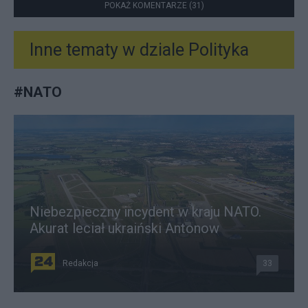
POKAŻ KOMENTARZE (31)
Inne tematy w dziale
Polityka
#
NATO
Niebezpieczny incydent w kraju NATO.
Akurat leciał ukraiński Antonow
Redakcja
33