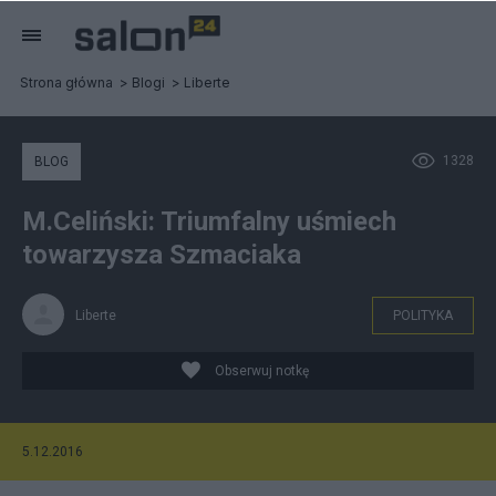
Strona główna
Blogi
Liberte
1328
BLOG
M.Celiński: Triumfalny uśmiech
towarzysza Szmaciaka
Liberte
POLITYKA
Obserwuj notkę
5.12.2016