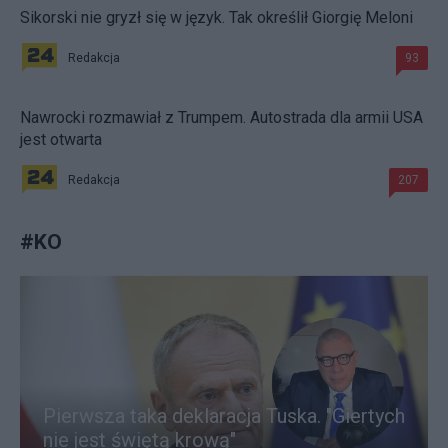
Sikorski nie gryzł się w język. Tak określił Giorgię Meloni
Redakcja
93
Nawrocki rozmawiał z Trumpem. Autostrada dla armii USA
jest otwarta
Redakcja
207
#
KO
Pierwsza taka deklaracja Tuska. "Giertych
nie jest świętą krową"