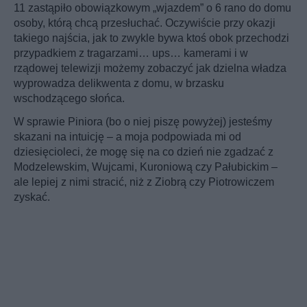
11 zastąpiło obowiązkowym „wjazdem” o 6 rano do domu
osoby, którą chcą przesłuchać. Oczywiście przy okazji
takiego najścia, jak to zwykle bywa ktoś obok przechodzi
przypadkiem z tragarzami… ups… kamerami i w
rządowej telewizji możemy zobaczyć jak dzielna władza
wyprowadza delikwenta z domu, w brzasku
wschodzącego słońca.
W sprawie Piniora (bo o niej piszę powyżej) jesteśmy
skazani na intuicję – a moja podpowiada mi od
dziesięcioleci, że mogę się na co dzień nie zgadzać z
Modzelewskim, Wujcami, Kuroniową czy Pałubickim –
ale lepiej z nimi stracić, niż z Ziobrą czy Piotrowiczem
zyskać.