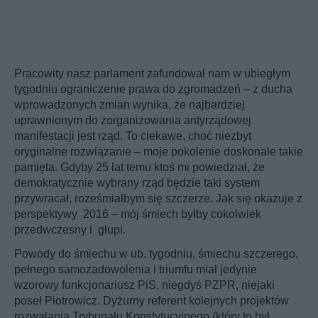
Pracowity nasz parlament zafundował nam w ubiegłym
tygodniu ograniczenie prawa do zgromadzeń – z ducha
wprowadzonych zmian wynika, że najbardziej
uprawnionym do zorganizowania antyrządowej
manifestacji jest rząd. To ciekawe, choć niezbyt
oryginalne rozwiązanie – moje pokolenie doskonale takie
pamięta. Gdyby 25 lat temu ktoś mi powiedział, że
demokratycznie wybrany rząd będzie taki system
przywracał, roześmiałbym się szczerze. Jak się okazuje z
perspektywy 2016 – mój śmiech byłby cokolwiek
przedwczesny i głupi.
Powody do śmiechu w ub. tygodniu, śmiechu szczerego,
pełnego samozadowolenia i triumfu miał jedynie
wzorowy funkcjonariusz PiS, niegdyś PZPR, niejaki
poseł Piotrowicz. Dyżurny referent kolejnych projektów
rozwalania Trybunału Konstytucyjnego (który to był