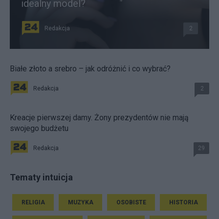
idealny model?
Redakcja
2
Białe złoto a srebro – jak odróżnić i co wybrać?
Redakcja
2
Kreacje pierwszej damy. Żony prezydentów nie mają
swojego budżetu
Redakcja
29
Tematy intuicja
RELIGIA
MUZYKA
OSOBISTE
HISTORIA