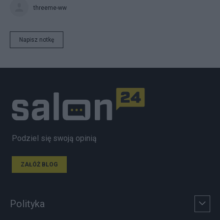
threeme-ww
Napisz notkę
Podziel się swoją opinią
ZAŁÓŻ BLOG
Polityka