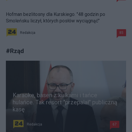
Hofman bezlitosny dla Kurskiego. "48 godzin po
Smoleńsku liczył, których posłów wyciągnąć"
Redakcja
85
#
Rząd
Karaoke, basen z kulkami i tańce
hulańce. Tak resort "przepalał" publiczną
kasę
Redakcja
67