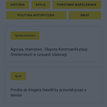
HISTORIA
ROSJA
POWSTANIE WARSZAWSKIE
POLITYKA HISTORYCZNA
ŚWIAT
Społeczeństwo
Agresja, chamstwo , Głupota Kontrmanifestacji
Smoleńskich w czasach Idiokracji
Sport
Prośba do blogera HareM by przestał pisać o
tenisie