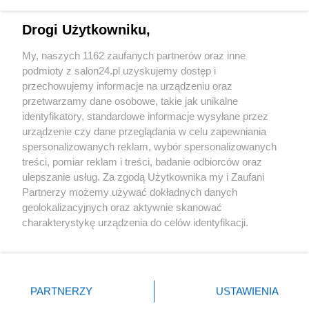
Technologie
Drogi Użytkowniku,
Sport
My, naszych 1162 zaufanych partnerów oraz inne
podmioty z salon24.pl uzyskujemy dostęp i
Społeczeństwo
przechowujemy informacje na urządzeniu oraz
przetwarzamy dane osobowe, takie jak unikalne
Kultura
identyfikatory, standardowe informacje wysyłane przez
urządzenie czy dane przeglądania w celu zapewniania
spersonalizowanych reklam, wybór spersonalizowanych
treści, pomiar reklam i treści, badanie odbiorców oraz
ulepszanie usług. Za zgodą Użytkownika my i Zaufani
X
Facebook
Instagram
Youtube
Partnerzy możemy używać dokładnych danych
geolokalizacyjnych oraz aktywnie skanować
charakterystykę urządzenia do celów identyfikacji.
Web Content Media sp. z o. o. © 2022
Ponieważ cenimy Twoją prywatność, prosimy o zgodę na
korzystanie z tych technologii poprzez kliknięcie
„Akceptuję”. Zgoda jest dobrowolna i zawsze możesz ją
Pomoc
O nas
Praca
Reklama
Kontakt
zmienić/wycofać klikając przycisk ustawień prywatności
PARTNERZY
USTAWIENIA
znajdujący się w lewym dolnym rogu strony
. Niektóre