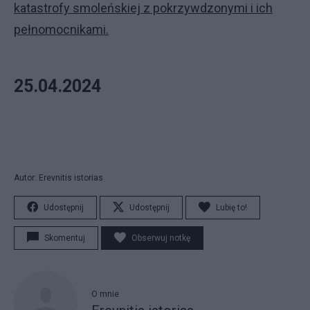
katastrofy smoleńskiej z pokrzywdzonymi i ich
pełnomocnikami.
25.04.2024
Autor: Erevnitis istorias
Udostępnij
Udostępnij
Lubię to!
Skomentuj
Obserwuj notkę
O mnie