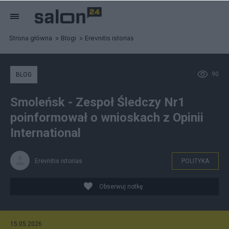
Strona główna
Blogi
Erevnitis istorias
90
BLOG
Smoleńsk - Zespoł Śledczy Nr1
poinformował o wnioskach z Opinii
International
Erevnitis istorias
POLITYKA
Obserwuj notkę
15.05.2026