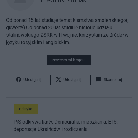
Erevnitis istorias
Od ponad 15 lat studiuje temat kłamstwa smoleńskiego(
quwerty) Od ponad 20 lat studiuję historie udziału
stalinowskiego ZSRR w II wojnie; korzystam ze źródeł w
języku rosyjskim i angielskim.
Nowości od blogera
Udostępnij
Udostępnij
Skomentuj
Polityka
PiS odkrywa karty. Demografia, mieszkania, ETS,
deportacje Ukraińców i rozliczenia