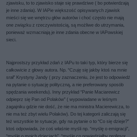
zjawisku, to to zjawisko staje się prawdziwe ( bo potwierdzają 
je inne zdania). W IAPie większość opisywanych zjawisk 
mieści się we wnętrzu głów autorów i choć często nie mają 
one związku z rzeczywistością, są możliwe do utrzymania, 
ponieważ wzmacniają je inne zdania obecne w IAPowskiej 
sieci.
Najprostszy przykład zdań z IAPu to taki typ, który bierze się 
całkowicie z głowy autora. Np. “Czuję się jakby ktoś na mnie 
srał” Krystyny Jandy ( przy zaznaczeniu, że jest to odpowiedź 
na pytanie o sytuację polityczną, a nie preferowany sposób 
spędzania weekendu). Inny przykład “Panie Maciarewicz 
odpieprz się Pan od Polaków” ( wypowiadane w leśnym 
zagajniku gdzie nie dość, że nie ma ministra Macierewicza, to 
nie ma też zbyt wielu Polaków). Do tej kategorii zaliczają się 
też wszystkie te sytuacje, gdy na pytanie o to “Co się dzieje?” 
ktoś odpowiada, że coś właśnie myśli np. “myślę o emigracji”, 
“myślę o moich dzieciach”, “myślę co powiedziałby profesor 