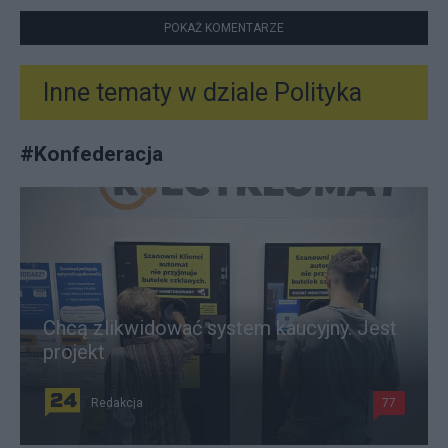
POKAŻ KOMENTARZE
Inne tematy w dziale
Polityka
#
Konfederacja
Chcą zlikwidować system kaucyjny. Jest
projekt
Redakcja
77