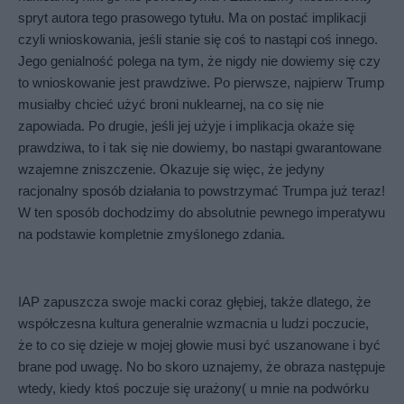
spryt autora tego prasowego tytułu. Ma on postać implikacji 
czyli wnioskowania, jeśli stanie się coś to nastąpi coś innego. 
Jego genialność polega na tym, że nigdy nie dowiemy się czy 
to wnioskowanie jest prawdziwe. Po pierwsze, najpierw Trump 
musiałby chcieć użyć broni nuklearnej, na co się nie 
zapowiada. Po drugie, jeśli jej użyje i implikacja okaże się 
prawdziwa, to i tak się nie dowiemy, bo nastąpi gwarantowane 
wzajemne zniszczenie. Okazuje się więc, że jedyny 
racjonalny sposób działania to powstrzymać Trumpa już teraz! 
W ten sposób dochodzimy do absolutnie pewnego imperatywu 
na podstawie kompletnie zmyślonego zdania.
IAP zapuszcza swoje macki coraz głębiej, także dlatego, że 
współczesna kultura generalnie wzmacnia u ludzi poczucie, 
że to co się dzieje w mojej głowie musi być uszanowane i być 
brane pod uwagę. No bo skoro uznajemy, że obraza następuje 
wtedy, kiedy ktoś poczuje się urażony( u mnie na podwórku 