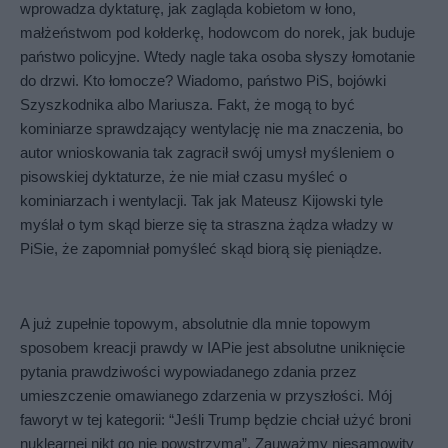
wprowadza dyktaturę, jak zagląda kobietom w łono, 
małżeństwom pod kołderkę, hodowcom do norek, jak buduje 
państwo policyjne. Wtedy nagle taka osoba słyszy łomotanie 
do drzwi. Kto łomocze? Wiadomo, państwo PiS, bojówki 
Szyszkodnika albo Mariusza. Fakt, że mogą to być 
kominiarze sprawdzający wentylację nie ma znaczenia, bo 
autor wnioskowania tak zagracił swój umysł myśleniem o 
pisowskiej dyktaturze, że nie miał czasu myśleć o 
kominiarzach i wentylacji. Tak jak Mateusz Kijowski tyle 
myślał o tym skąd bierze się ta straszna żądza władzy w 
PiSie, że zapomniał pomyśleć skąd biorą się pieniądze.
A już zupełnie topowym, absolutnie dla mnie topowym 
sposobem kreacji prawdy w IAPie jest absolutne uniknięcie 
pytania prawdziwości wypowiadanego zdania przez 
umieszczenie omawianego zdarzenia w przyszłości. Mój 
faworyt w tej kategorii: “Jeśli Trump będzie chciał użyć broni 
nuklearnej nikt go nie powstrzyma”. Zauważmy niesamowity 