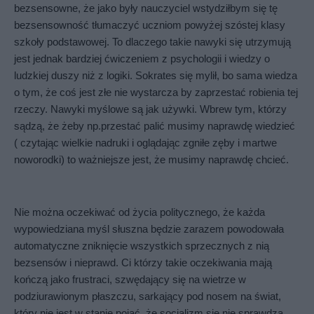
bezsensowne, że jako były nauczyciel wstydziłbym się tę 
bezsensowność tłumaczyć uczniom powyżej szóstej klasy 
szkoły podstawowej. To dlaczego takie nawyki się utrzymują 
jest jednak bardziej ćwiczeniem z psychologii i wiedzy o 
ludzkiej duszy niż z logiki. Sokrates się mylił, bo sama wiedza 
o tym, że coś jest złe nie wystarcza by zaprzestać robienia tej 
rzeczy. Nawyki myślowe są jak używki. Wbrew tym, którzy 
sądzą, że żeby np.przestać palić musimy naprawdę wiedzieć 
( czytając wielkie nadruki i oglądając zgniłe zęby i martwe 
noworodki) to ważniejsze jest, że musimy naprawdę chcieć. 
Nie można oczekiwać od życia politycznego, że każda 
wypowiedziana myśl słuszna będzie zarazem powodowała 
automatyczne zniknięcie wszystkich sprzecznych z nią 
bezsensów i nieprawd. Ci którzy takie oczekiwania mają 
kończą jako frustraci, szwędający się na wietrze w 
podziurawionym płaszczu, sarkający pod nosem na świat, 
który nie jest w stanie pojąć, że socjalizm się nie sprawdza 