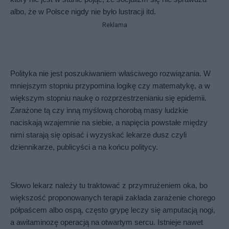
albo, że w Polsce nigdy nie było lustracji itd. 
Reklama
Polityka nie jest poszukiwaniem właściwego rozwiązania. W 
mniejszym stopniu przypomina logikę czy matematykę, a w 
większym stopniu naukę o rozprzestrzenianiu się epidemii. 
Zarażone tą czy inną myślową chorobą masy ludzkie 
naciskają wzajemnie na siebie, a napięcia powstałe między 
nimi starają się opisać i wyzyskać lekarze dusz czyli 
dziennikarze, publicyści a na końcu politycy. 
Słowo lekarz należy tu traktować z przymrużeniem oka, bo 
większość proponowanych terapii zakłada zarażenie chorego 
półpaścem albo ospą, często grypę leczy się amputacją nogi, 
a awitaminozę operacją na otwartym sercu. Istnieje nawet 