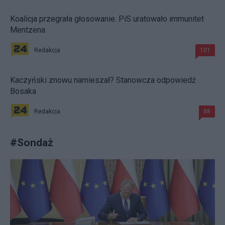
Koalicja przegrała głosowanie. PiS uratowało immunitet
Mentzena
Redakcja
101
Kaczyński znowu namieszał? Stanowcza odpowiedź
Bosaka
Redakcja
88
#
Sondaż