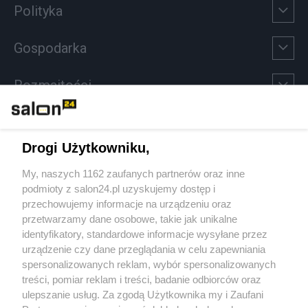
Polityka
Gospodarka
Rozmaitości
Technologie
Drogi Użytkowniku,
Sport
My, naszych 1162 zaufanych partnerów oraz inne
podmioty z salon24.pl uzyskujemy dostęp i
Społeczeństwo
przechowujemy informacje na urządzeniu oraz
przetwarzamy dane osobowe, takie jak unikalne
Kultura
identyfikatory, standardowe informacje wysyłane przez
urządzenie czy dane przeglądania w celu zapewniania
spersonalizowanych reklam, wybór spersonalizowanych
treści, pomiar reklam i treści, badanie odbiorców oraz
ulepszanie usług. Za zgodą Użytkownika my i Zaufani
X
Facebook
Instagram
Youtube