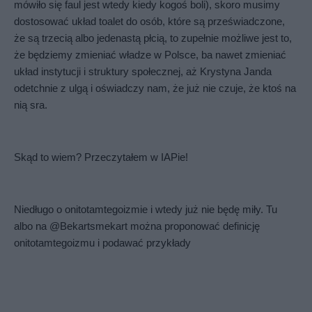
mówiło się faul jest wtedy kiedy kogoś boli), skoro musimy 
dostosować układ toalet do osób, które są przeświadczone, 
że są trzecią albo jedenastą płcią, to zupełnie możliwe jest to, 
że będziemy zmieniać władze w Polsce, ba nawet zmieniać 
układ instytucji i struktury społecznej, aż Krystyna Janda 
odetchnie z ulgą i oświadczy nam, że już nie czuje, że ktoś na 
nią sra.
Skąd to wiem? Przeczytałem w IAPie!
Niedługo o onitotamtegoizmie i wtedy już nie będę miły. Tu 
albo na @Bekartsmekart można proponować definicję 
onitotamtegoizmu i podawać przykłady