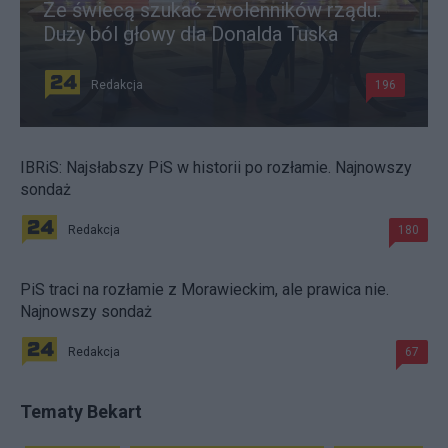
Ze świecą szukać zwolenników rządu.
Duży ból głowy dla Donalda Tuska
Redakcja
196
IBRiS: Najsłabszy PiS w historii po rozłamie. Najnowszy
sondaż
Redakcja
180
PiS traci na rozłamie z Morawieckim, ale prawica nie.
Najnowszy sondaż
Redakcja
67
Tematy Bekart