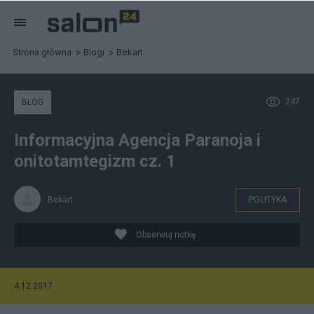
Strona główna
Blogi
Bekart
247
BLOG
Informacyjna Agencja Paranoja i
onitotamtegizm cz. 1
Bekart
POLITYKA
Obserwuj notkę
4.12.2017