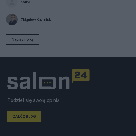
catrw
Zbigniew Kuźmiuk
Napisz notkę
Podziel się swoją opinią
ZAŁÓŻ BLOG