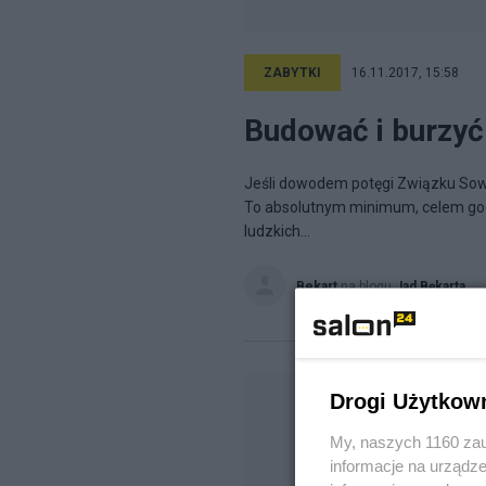
ZABYTKI
16.11.2017, 15:58
Budować i burzyć
Jeśli dowodem potęgi Związku Sowi
To absolutnym minimum, celem godn
ludzkich...
Bekart
na blogu
Jad Bękarta
Drogi Użytkow
My, naszych 1160 zau
informacje na urządze