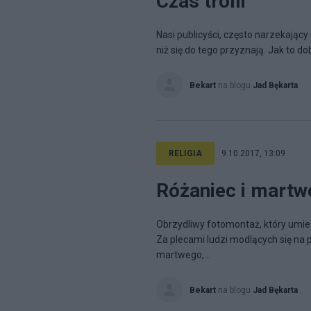
Czas trolli
Nasi publicyści, często narzekający 
niż się do tego przyznają. Jak to d
Bekart
na blogu
Jad Bękarta
RELIGIA
9.10.2017, 13:09
Różaniec i martwe
Obrzydliwy fotomontaż, który umieś
Za plecami ludzi modlących się na 
martwego,...
Bekart
na blogu
Jad Bękarta