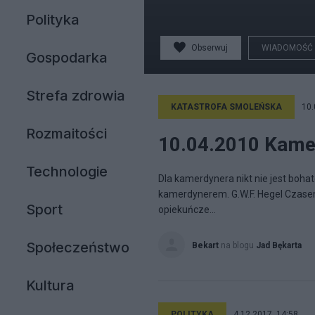
Polityka
Obserwuj
WIADOMOŚĆ
Gospodarka
Strefa zdrowia
KATASTROFA SMOLEŃSKA
10.
Rozmaitości
10.04.2010 Kamer
Technologie
Dla kamerdynera nikt nie jest bohat
kamerdynerem. G.W.F. Hegel Czase
Sport
opiekuńcze...
Społeczeństwo
Bekart
na blogu
Jad Bękarta
Kultura
POLITYKA
4.12.2017, 14:58