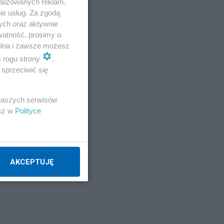
alizowanych reklam,
ie usług. Za zgodą
ych oraz aktywnie
watność, prosimy o
wolna i zawsze możesz
m rogu strony
.
sprzeciwić się
 naszych serwisów
esz w
Polityce
AKCEPTUJĘ
się