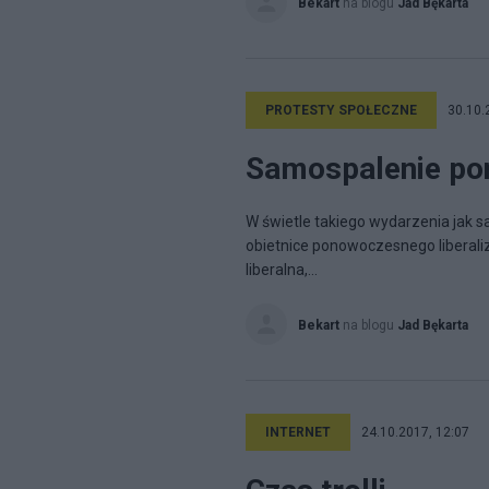
Bekart
na blogu
Jad Bękarta
PROTESTY SPOŁECZNE
30.10.
Samospalenie po
W świetle takiego wydarzenia jak s
obietnice ponowoczesnego liberaliz
liberalna,...
Bekart
na blogu
Jad Bękarta
INTERNET
24.10.2017, 12:07