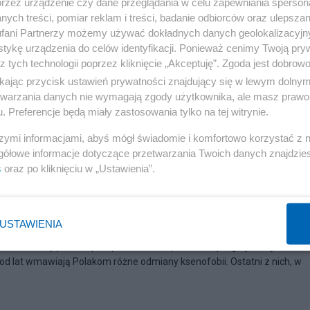
przez urządzenie czy dane przeglądania w celu zapewniania sperson
ych treści, pomiar reklam i treści, badanie odbiorców oraz ulepszan
fani Partnerzy możemy używać dokładnych danych geolokalizacyjn
tykę urządzenia do celów identyfikacji. Ponieważ cenimy Twoją pry
z tych technologii poprzez kliknięcie „Akceptuję”. Zgoda jest dobro
ikając przycisk ustawień prywatności znajdujący się w lewym dolny
etwarzania danych nie wymagają zgody użytkownika, ale masz prawo 
. Preferencje będą miały zastosowania tylko na tej witrynie.
szymi informacjami, abyś mógł świadomie i komfortowo korzystać z
gółowe informacje dotyczące przetwarzania Twoich danych znajdzi
s
oraz po kliknięciu w „Ustawienia”.
a Polska
USTAWIENIA
 Światłe elity polskie, przepełnione kompleksami i pragnące zajmować 
d lat wmawiają Polakom różne odmiany ksenofobii. Ostatni z nich, w