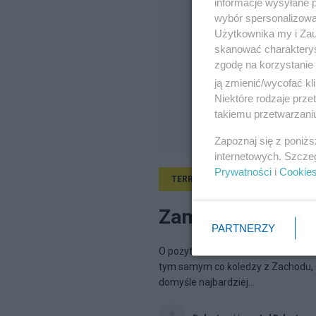
informacje wysyłane 
wybór spersonalizowan
Użytkownika my i Zau
skanować charakterys
zgodę na korzystanie 
ją zmienić/wycofać kl
Niektóre rodzaje prz
takiemu przetwarzaniu
Zapoznaj się z poniż
internetowych. Szcze
Prywatności
i
Cookie
TERRORYZM
2.11.2017, 10:25
Zamachy a spraw
PARTNERZY
O pożytkach islamofobii bez islamu
tym samym co koledzy z Zachodu, o
domyśle najbardziej...