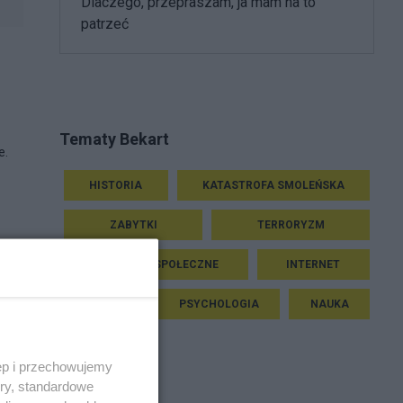
Dlaczego, przepraszam, ja mam na to
patrzeć
Tematy Bekart
e.
HISTORIA
KATASTROFA SMOLEŃSKA
ZABYTKI
TERRORYZM
PROTESTY SPOŁECZNE
INTERNET
RELIGIA
PSYCHOLOGIA
NAUKA
ęp i przechowujemy
ory, standardowe