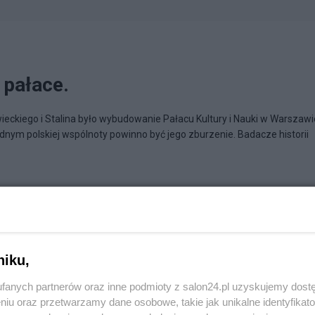
 pałace.
eckiego i Stalina było wybudowanie Pałacu Kultury i Nauki w Warszawi
ym polskiej wspólnoty powinno być jego zburzenie. Badacze historii
niku,
fanych partnerów oraz inne podmioty z salon24.pl uzyskujemy dost
niu oraz przetwarzamy dane osobowe, takie jak unikalne identyfikat