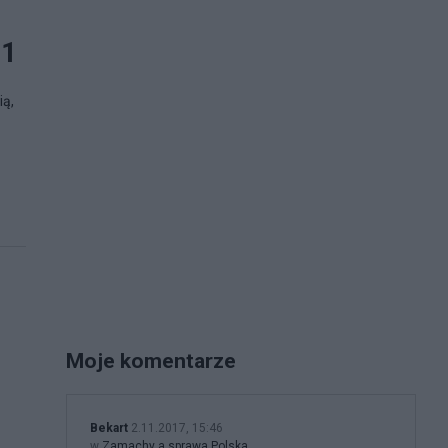
 1
ią,
Moje komentarze
Bekart
2.11.2017, 15:46
w
Zamachy a sprawa Polska