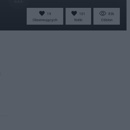
19
101
83k
Obserwujących
Notki
Odsłon
t