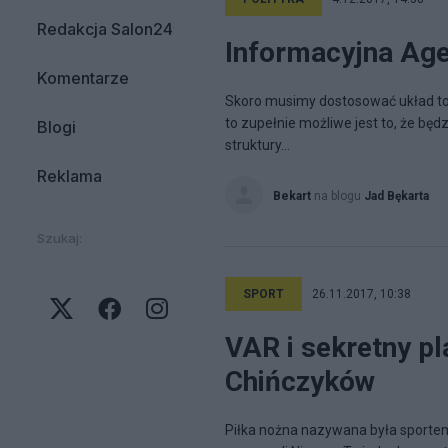
Redakcja Salon24
Informacyjna Age
Komentarze
Skoro musimy dostosować układ toal
to zupełnie możliwe jest to, że będ
Blogi
struktury...
Reklama
Bekart
na blogu
Jad Bękarta
Szukaj:
SPORT
26.11.2017, 10:38
VAR i sekretny pl
Chińczyków
Piłka nożna nazywana była sportem