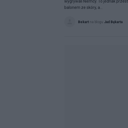
wygrywali Niemcy. To jednak przest
balonem ze skóry, a...
Bekart
na blogu
Jad Bękarta