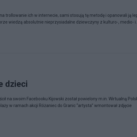
na trollowanie ich w internecie, sami stosują tę metodę i opanowali ją lep
obrze wiedzą absolutnie nieprzysiadalne dziewczyny z kulturo-, medio- i..
 dzieci
cił na swoim Facebooku Kijowski został powielony m.in. Wirtualną Pols
plaży w ramach akcji Różaniec do Granic “artysta” wmontował zdjęcie