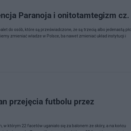
ncja Paranoja i onitotamtegizm cz.
et do osób, które są przeświadczone, że są trzecią albo jedenastą płc
ziemy zmieniać władze w Polsce, ba nawet zmieniać układ instytucji i
an przejęcia futbolu przez
, w którym 22 facetów uganiało się za balonem ze skóry, a na końcu