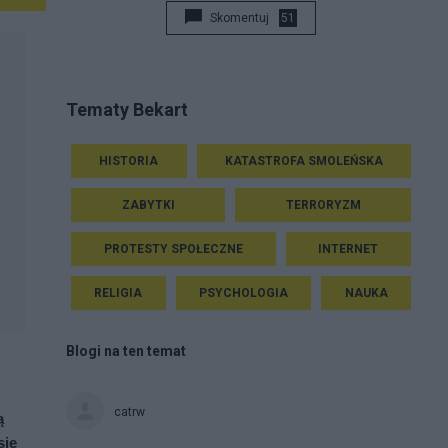
Skomentuj
51
Tematy Bekart
HISTORIA
KATASTROFA SMOLEŃSKA
ZABYTKI
TERRORYZM
PROTESTY SPOŁECZNE
INTERNET
RELIGIA
PSYCHOLOGIA
NAUKA
Blogi na ten temat
catrw
 
ię 