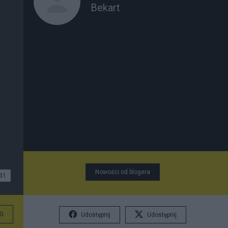
Bekart
Nowości od blogera
51
G
Udostępnij
Udostępnij