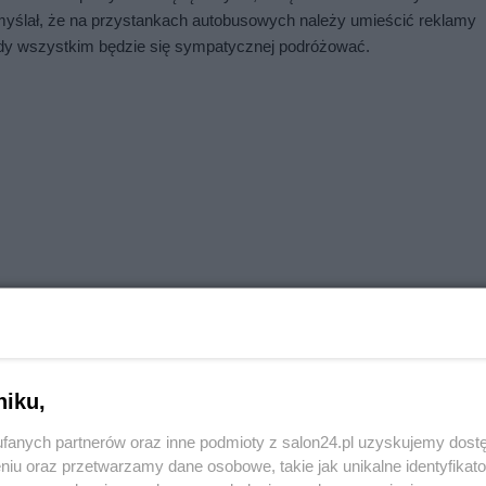
omyślał, że na przystankach autobusowych należy umieścić reklamy 
tedy wszystkim będzie się sympatycznej podróżować.
niku,
fanych partnerów oraz inne podmioty z salon24.pl uzyskujemy dost
niu oraz przetwarzamy dane osobowe, takie jak unikalne identyfikat