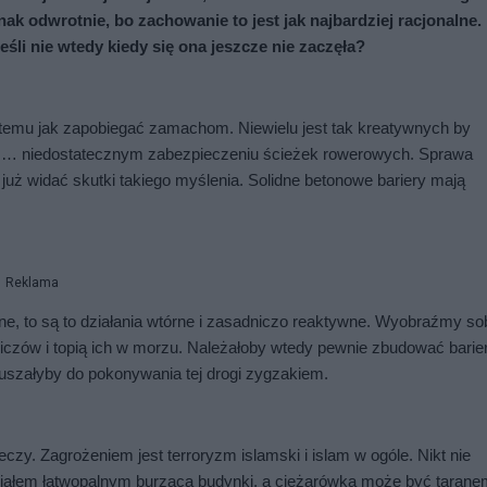
k odwrotnie, bo zachowanie to jest jak najbardziej racjonalne. 
śli nie wtedy kiedy się ona jeszcze nie zaczęła?
mu jak zapobiegać zamachom. Niewielu jest tak kreatywnych by 
o … niedostatecznym zabezpieczeniu ścieżek rowerowych. Sprawa 
uż widać skutki takiego myślenia. Solidne betonowe bariery mają 
Reklama
 to są to działania wtórne i zasadniczo reaktywne. Wyobraźmy sob
wiczów i topią ich w morzu. Należałoby wtedy pewnie zbudować barierk
uszałyby do pokonywania tej drogi zygzakiem. 
czy. Zagrożeniem jest terroryzm islamski i islam w ogóle. Nikt nie 
riałem łatwopalnym burzącą budynki, a ciężarówka może być tarane