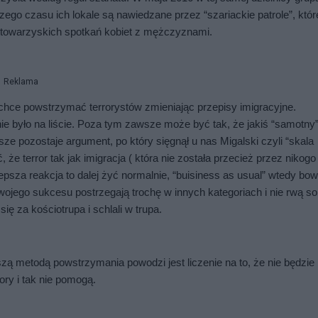
ego czasu ich lokale są nawiedzane przez “szariackie patrole”, które
i towarzyskich spotkań kobiet z mężczyznami.
Reklama
chce powstrzymać terrorystów zmieniając przepisy imigracyjne. 
nie było na liście. Poza tym zawsze może być tak, że jakiś “samotny”
sze pozostaje argument, po który sięgnął u nas Migalski czyli “skala 
e terror tak jak imigracja ( która nie została przecież przez nikogo 
epsza reakcja to dalej żyć normalnie, “buisiness as usual” wtedy bow
swojego sukcesu postrzegają trochę w innych kategoriach i nie rwą sob
ię za kościotrupa i schlali w trupa.
ą metodą powstrzymania powodzi jest liczenie na to, że nie będzie 
ory i tak nie pomogą.