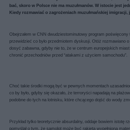
bać, skoro w Polsce nie ma muzułmanów. W istocie jest jedna
Kiedy rozmawiać o zagrożeniach muzułmańskiej imigracji, je
Obejrzałem w CNN dwudziestominutowy program poświęcony te
przewidzieć co było przedmiotem dyskusji. Otóż rozmawiano 
dosyć zabawna, gdyby nie to, że w centrum europejskich miast j
chronić przechodniów przed “atakami z użyciem samochodu”.
Choć takie środki mogą być w pewnych momentach uzasadnione,
co by było, gdyby się okazało, że terroryści napadają na plażo
podobne do tych na lotnisku, które chcącego dojść do wody zm
Przykład tylko teoretycznie absurdalny, oddaje bowiem istotę rze
pomyślał o tym, że samolot może być rakietą wypełnioną mate