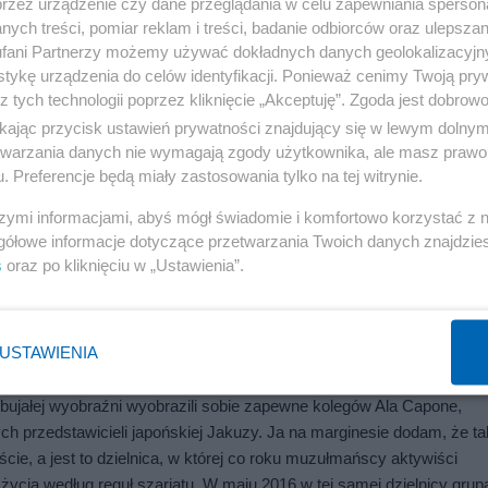
przez urządzenie czy dane przeglądania w celu zapewniania sperson
ych treści, pomiar reklam i treści, badanie odbiorców oraz ulepszan
fani Partnerzy możemy używać dokładnych danych geolokalizacyjn
tykę urządzenia do celów identyfikacji. Ponieważ cenimy Twoją pry
z tych technologii poprzez kliknięcie „Akceptuję”. Zgoda jest dobro
ikając przycisk ustawień prywatności znajdujący się w lewym dolny
etwarzania danych nie wymagają zgody użytkownika, ale masz prawo 
. Preferencje będą miały zastosowania tylko na tej witrynie.
Reklama
szymi informacjami, abyś mógł świadomie i komfortowo korzystać z
i na temat tego jak tkanka społeczna, którą uznajemy za oczywistą,
gółowe informacje dotyczące przetwarzania Twoich danych znajdzi
 codziennie staje na przejściu dla pieszych i jest mijany przez samoch
s
oraz po kliknięciu w „Ustawienia”.
 do współobywateli powoduje, że ta sytuacja śmiertelnego zagrożeni
USTAWIENIA
aninie w kopenhaskiej dzielnicy Norrebro, która, jak przekonywały 
bujałej wyobraźni wyobrazili sobie zapewne kolegów Ala Capone, 
przedstawicieli japońskiej Jakuzy. Ja na marginesie dodam, że tak
cie, a jest to dzielnica, w której co roku muzułmańscy aktywiści 
życia według reguł szariatu. W maju 2016 w tej samej dzielnicy grupa