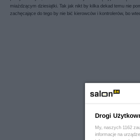
miażdzącym dziesiątki. Tak jak nikt by kilka dekad temu nie p
zachęcające do tego by nie bić kierowców i kontrolerów, bo w
Drogi Użytkow
My, naszych 1162 zau
informacje na urządze