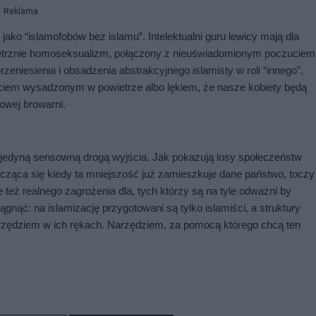
Reklama
o “islamofobów bez islamu”. Intelektualni guru lewicy mają dla 
ętrznie homoseksualizm, połączony z nieuświadomionym poczuciem 
niesienia i obsadzenia abstrakcyjnego islamisty w roli “innego”, 
em wysadzonym w powietrze albo lękiem, że nasze kobiety będą 
towej browarni.
 jedyną sensowną drogą wyjścia. Jak pokazują losy społeczeństw 
ząca się kiedy ta mniejszość już zamieszkuje dane państwo, toczy 
 też realnego zagrożenia dla, tych którzy są na tyle odważni by 
ąć: na islamizację przygotowani są tylko islamiści, a struktury 
rzędziem w ich rękach. Narzędziem, za pomocą którego chcą ten 