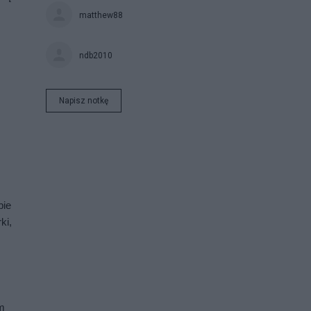
matthew88
ndb2010
Napisz notkę
ie 
i, 
m 