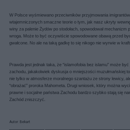
W Polsce wyśmiewano przeciwników przyjmowania imigrantów jak
wtajemniczonych smaczne teorie o tym, jak nasz ukryty wewn
winy za palenie Żydów po stodołach, spowodował mechanizm prze
wroga. Może to być oczywiście spowodowane obawą przed byci
gwałcone. No ale na taką gadkę to się nikogo nie wyrwie w kraf
Prawda jest jednak taka, że “islamofobia bez islamu” może być
zachodu, jakakolwiek dyskusja o mniejszości muzułmańskiej toc
nie tylko w atmosferze moralnego szantażu ze strony lewicy, ale
“obrażać” proroka Mahometa. Drugi wniosek, który można wyciągn
prawne i socjalne państwa Zachodu bardzo szybko stają się na
Zachód zniszczyć.
Autor: Bekart