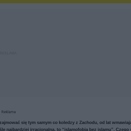
Reklama
e zajmować się tym samym co koledzy z Zachodu, od lat wmawiają
 najbardziej irracjonalna, to “islamofobia bez islamu”. Czego s