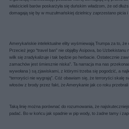
właścicieli barów poskarżyła się duńskim władzom, że od dłuższ
domagają się by w muzułmańskiej dzielnicy zaprzestano picia 
Amerykańskie intelektualne elity wyśmiewają Trumpa za to, że 
Przecież jego “travel ban” nie objąłby Asipova, bo Uzbekistanu 
wilk się zradykalizuje i tak będzie po herbacie. Ostatecznie zaw
zamachów jest śmiesznie niska”. Ta narracja ma nas przekonać, ż
wywołana ) są zjawiskami, z którymi trzeba się pogodzić, a najl
“terroryści nie wygrają”. Cóż obawiam się, że terroryści skalę 
włosów z brody przez fakt, że Amerykanie jak co roku przebrali s
Taką linię można porównać do rozumowania, że najskuteczniejsz
padać. Bo w końcu jak spadnie w pip wody, to żadne tamy i zap