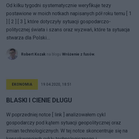
Od kilku tygodni systematycznie weryfikuje tezy
postawione w moich notkach napisanych pół roku temu [ 1
] [ 2 ] [ 3 ], które dotyczyły sytuacji gospodarczo-
politycznej świata i szans oraz wyzwań, które ta sytuacja
stwarza dla Polski....
Robert Kozak
na blogu
Wróżenie z fusów.
EKONOMIA
19.04.2020, 18:51
BLASKI I CIENIE DŁUGU
W poprzedniej notce [ link ] analizowałem cykl
gospodarczy pod kątem sytuacji geopolitycznej oraz
zmian technologicznych. W tej notce skoncentruje się na
konsekwencjach cyklu technologicznego i