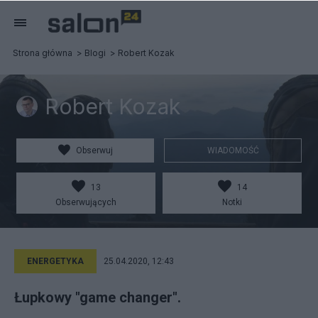
Strona główna
Blogi
Robert Kozak
Robert Kozak
Obserwuj
WIADOMOŚĆ
13
14
Obserwujących
Notki
ENERGETYKA
25.04.2020, 12:43
Łupkowy "game changer".