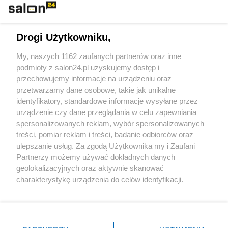
Technologie
Drogi Użytkowniku,
Sport
My, naszych 1162 zaufanych partnerów oraz inne
podmioty z salon24.pl uzyskujemy dostęp i
Społeczeństwo
przechowujemy informacje na urządzeniu oraz
przetwarzamy dane osobowe, takie jak unikalne
Kultura
identyfikatory, standardowe informacje wysyłane przez
urządzenie czy dane przeglądania w celu zapewniania
spersonalizowanych reklam, wybór spersonalizowanych
treści, pomiar reklam i treści, badanie odbiorców oraz
ulepszanie usług. Za zgodą Użytkownika my i Zaufani
X
Facebook
Instagram
Youtube
Partnerzy możemy używać dokładnych danych
geolokalizacyjnych oraz aktywnie skanować
charakterystykę urządzenia do celów identyfikacji.
Web Content Media sp. z o. o. © 2022
Ponieważ cenimy Twoją prywatność, prosimy o zgodę na
korzystanie z tych technologii poprzez kliknięcie
„Akceptuję”. Zgoda jest dobrowolna i zawsze możesz ją
Pomoc
O nas
Praca
Reklama
Kontakt
zmienić/wycofać klikając przycisk ustawień prywatności