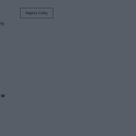
Napisz notkę
em
 w