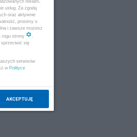
alizowanych reklam,
ie usług. Za zgodą
ych oraz aktywnie
watność, prosimy o
wolna i zawsze możesz
m rogu strony
.
sprzeciwić się
 naszych serwisów
esz w
Polityce
res
ia,
AKCEPTUJĘ