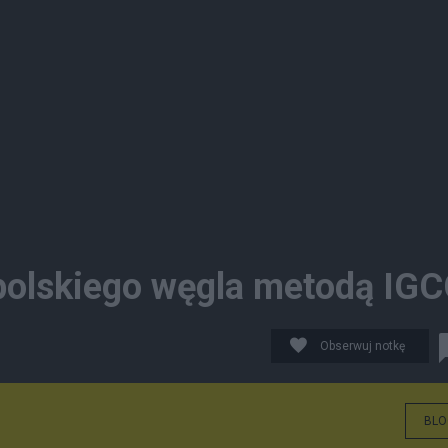
polskiego węgla metodą IG
Obserwuj notkę
BLO