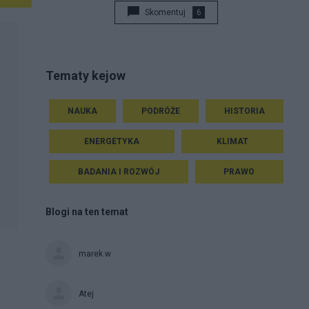
Skomentuj
6
Tematy kejow
NAUKA
PODRÓŻE
HISTORIA
ENERGETYKA
KLIMAT
BADANIA I ROZWÓJ
PRAWO
Blogi na ten temat
marek.w
Atej