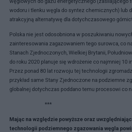
węglowych do gazu energetycznego (zasilającego t
wodoru i tlenku węgla do syntez chemicznych) lub
atrakcyjną alternatywę dla dotychczasowego górnic
Polska nie jest odosobniona w poszukiwaniu nowyc
zainteresowania zagazowaniem tego surowca, co najba
Stanach Zjednoczonych, Wielkiej Brytanii, Południow
do roku 2020 planuje się wdrożenie co najmniej 10 i
Przez ponad 80 lat rozwoju tej technologii zgromad
przykład same Stany Zjednoczone na podziemne zga
globalnej dotychczas poddano temu procesowi co naj
***
Mając na względzie powyższe oraz uwzględniając 
technologii podziemnego zgazowania węgla powin