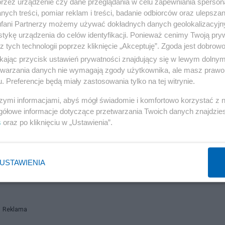
przez urządzenie czy dane przeglądania w celu zapewniania sperson
ych treści, pomiar reklam i treści, badanie odbiorców oraz ulepszan
fani Partnerzy możemy używać dokładnych danych geolokalizacyjn
tykę urządzenia do celów identyfikacji. Ponieważ cenimy Twoją pry
z tych technologii poprzez kliknięcie „Akceptuję”. Zgoda jest dobro
ikając przycisk ustawień prywatności znajdujący się w lewym dolny
etwarzania danych nie wymagają zgody użytkownika, ale masz prawo 
. Preferencje będą miały zastosowania tylko na tej witrynie.
szymi informacjami, abyś mógł świadomie i komfortowo korzystać z
gółowe informacje dotyczące przetwarzania Twoich danych znajdzi
s
oraz po kliknięciu w „Ustawienia”.
erspektywy
Materiały konferencyjne: V Miedzynarodowy Kong
przemysłowego wdrożen
07, (
Górnictwo i geoinżynieria
–
USTAWIENIA
Reklama