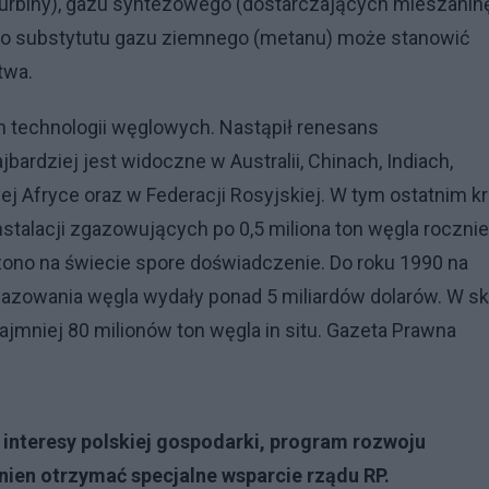
urbiny), gazu syntezowego (dostarczających mieszanin
 do substytutu gazu ziemnego (metanu) może stanowić
twa.
h technologii
węglowych
. Nastąpił renesans
rdziej jest widoczne w Australii, Chinach, Indiach,
ej Afryce oraz w Federacji Rosyjskiej. W tym ostatnim kr
nstalacji zgazowujących po 0,5 miliona ton węgla rocznie
zono na świecie spore doświadczenie. Do roku 1990 na
zowania węgla wydały ponad 5 miliardów dolarów. W ska
mniej 80 milionów ton węgla in situ.
Gazeta Prawna
interesy polskiej gospodarki, program rozwoju
ien otrzymać specjalne wsparcie rządu RP.