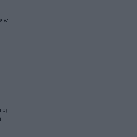
ca w
iej
i