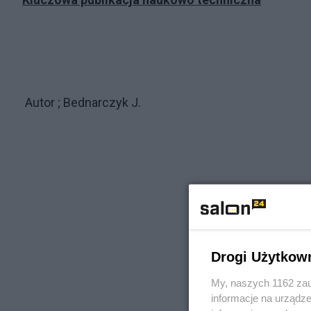
Autor ; Bednarczyk J.
Drogi Użytkow
My, naszych 1162 zau
informacje na urządze