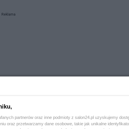
Reklama
niku,
fanych partnerów oraz inne podmioty z salon24.pl uzyskujemy dost
niu oraz przetwarzamy dane osobowe, takie jak unikalne identyfikat