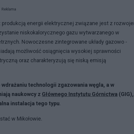
Reklama
rodukcją energii elektrycznej związane jest z rozwoj
zystanie niskokalorycznego gazu wytwarzanego w
ietrznych. Nowoczesne zintegrowane układy gazowo -
siadają możliwość osiągnięcia wysokiej sprawności
ryczną oraz charakteryzują się niską emisją
e wdrażaniu technologii zgazowania węgla, a w
eniają naukowcy z
Głównego Instytutu Górnictwa
(GIG),
lna instalacja tego typu
.
stać w Mikołowie.