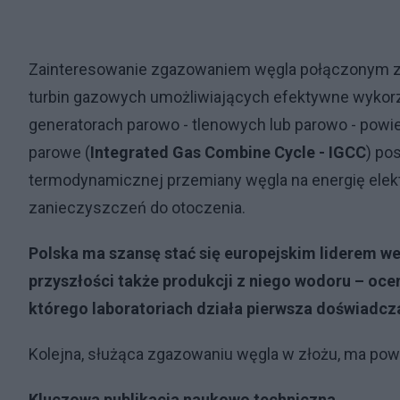
Zainteresowanie zgazowaniem węgla połączonym z p
turbin gazowych umożliwiających efektywne wykor
generatorach parowo - tlenowych lub parowo - pow
parowe (
Integrated Gas Combine Cycle - IGCC
) po
termodynamicznej przemiany węgla na energię elekt
zanieczyszczeń do otoczenia.
Polska ma szansę stać się europejskim liderem w
przyszłości także produkcji z niego wodoru – oc
którego laboratoriach działa pierwsza doświadcza
Kolejna, służąca zgazowaniu węgla w złożu, ma pow
Kluczowa publikacja naukowo techniczna