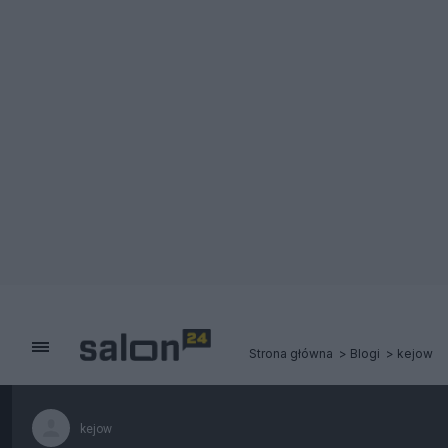
Strona główna
Blogi
kejow
kejow