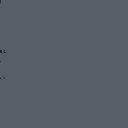
ę
aju
.
li