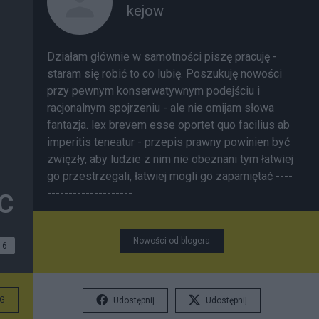
kejow
Działam głównie w samotności piszę pracuję -
staram się robić to co lubię. Poszukuję nowości
przy pewnym konserwatywnym podejściu i
racjonalnym spojrzeniu - ale nie omijam słowa
fantazja. lex brevem esse oportet quo facilius ab
imperitis teneatur - przepis prawny powinien być
zwięzły, aby ludzie z nim nie obeznani tym łatwiej
go przestrzegali, łatwiej mogli go zapamiętać ----
--------------------
CC
Nowości od blogera
6
G
Udostępnij
Udostępnij