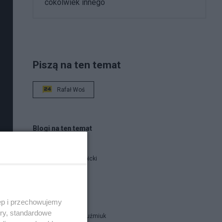
cokolwiek innego
Piszą na ten temat
Rafał Woś
Blogi na ten temat
Jan Filip Libicki
catrw
ęp i przechowujemy
ory, standardowe
Zbigniew Kuźmiuk