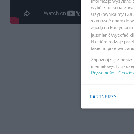
informacje wysyłane 
wybór spersonalizowan
Użytkownika my i Zau
skanować charakterys
zgodę na korzystanie 
ją zmienić/wycofać kl
Niektóre rodzaje prz
takiemu przetwarzaniu
Zapoznaj się z poniż
internetowych. Szcze
Prywatności
i
Cookie
PARTNERZY