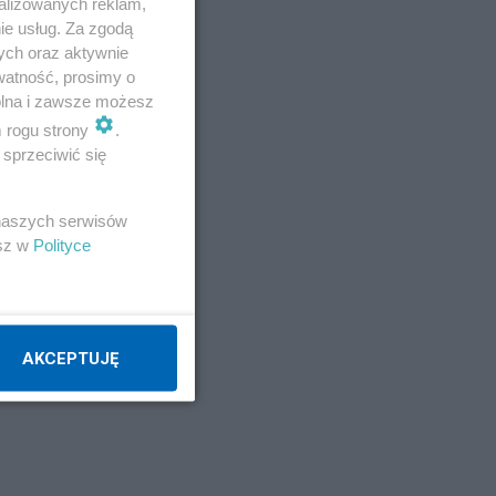
alizowanych reklam,
ie usług. Za zgodą
ych oraz aktywnie
Napisz notkę
watność, prosimy o
wolna i zawsze możesz
m rogu strony
.
sprzeciwić się
 naszych serwisów
esz w
Polityce
AKCEPTUJĘ