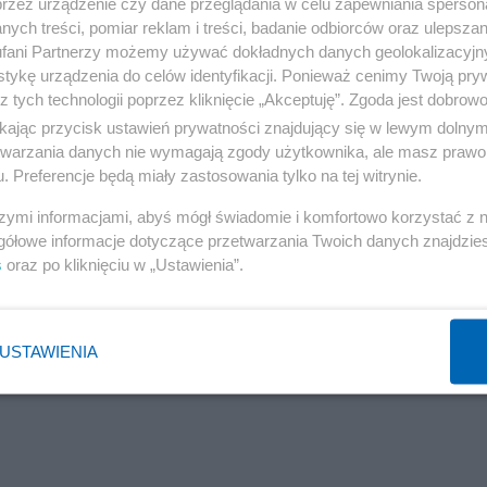
przez urządzenie czy dane przeglądania w celu zapewniania sperson
ych treści, pomiar reklam i treści, badanie odbiorców oraz ulepszan
fani Partnerzy możemy używać dokładnych danych geolokalizacyjn
tykę urządzenia do celów identyfikacji. Ponieważ cenimy Twoją pry
z tych technologii poprzez kliknięcie „Akceptuję”. Zgoda jest dobro
ikając przycisk ustawień prywatności znajdujący się w lewym dolny
etwarzania danych nie wymagają zgody użytkownika, ale masz prawo 
. Preferencje będą miały zastosowania tylko na tej witrynie.
szymi informacjami, abyś mógł świadomie i komfortowo korzystać z
gółowe informacje dotyczące przetwarzania Twoich danych znajdzi
s
oraz po kliknięciu w „Ustawienia”.
USTAWIENIA