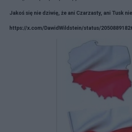
Jakoś się nie dziwię, że ani Czarzasty, ani Tusk n
https://x.com/DawidWildstein/status/205088918