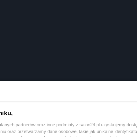
niku,
fanych partnerów oraz inne podmioty z salon24.pl uzyskujemy dost
niu oraz przetwarzamy dane osobowe, takie jak unikalne identyfikat