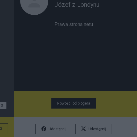
Józef z Londynu
Prawa strona netu
Nowości od blogera
3
G
Udostępnij
Udostępnij