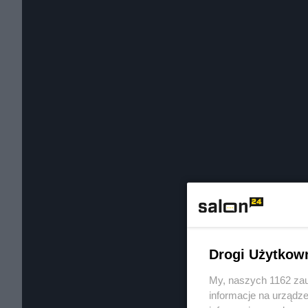
Drogi Użytkow
My, naszych 1162 zau
informacje na urządze