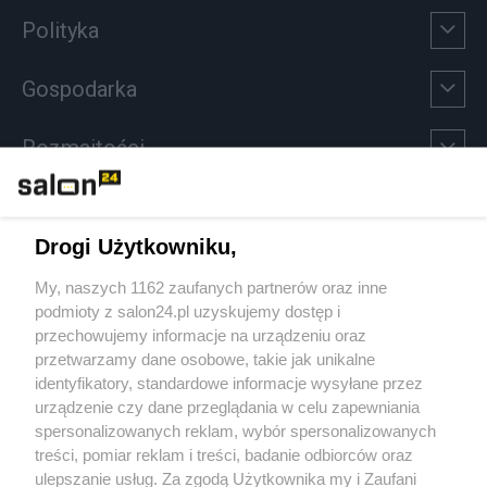
Polityka
Gospodarka
Rozmaitości
Technologie
Drogi Użytkowniku,
Sport
My, naszych 1162 zaufanych partnerów oraz inne
podmioty z salon24.pl uzyskujemy dostęp i
Społeczeństwo
przechowujemy informacje na urządzeniu oraz
przetwarzamy dane osobowe, takie jak unikalne
Kultura
identyfikatory, standardowe informacje wysyłane przez
urządzenie czy dane przeglądania w celu zapewniania
spersonalizowanych reklam, wybór spersonalizowanych
treści, pomiar reklam i treści, badanie odbiorców oraz
ulepszanie usług. Za zgodą Użytkownika my i Zaufani