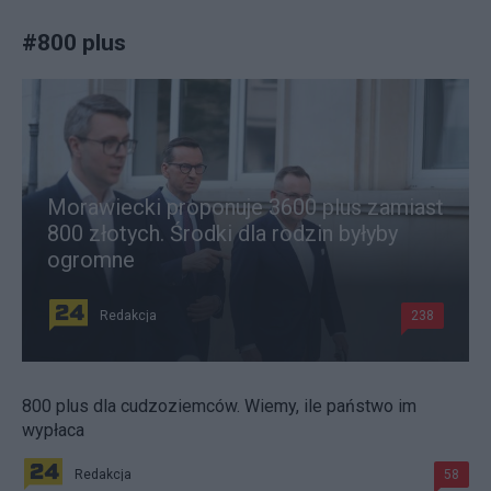
#
800 plus
Morawiecki proponuje 3600 plus zamiast
800 złotych. Środki dla rodzin byłyby
ogromne
Redakcja
238
800 plus dla cudzoziemców. Wiemy, ile państwo im
wypłaca
Redakcja
58