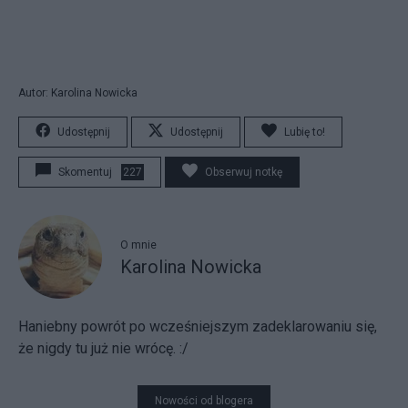
Autor: Karolina Nowicka
Udostępnij
Udostępnij
Lubię to!
Skomentuj
227
Obserwuj notkę
O mnie
Karolina Nowicka
Haniebny powrót po wcześniejszym zadeklarowaniu się,
że nigdy tu już nie wrócę. :/
Nowości od blogera