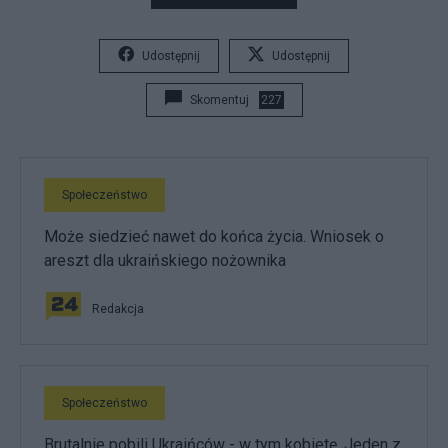
Udostępnij
Udostępnij
Skomentuj
227
Społeczeństwo
Może siedzieć nawet do końca życia. Wniosek o
areszt dla ukraińskiego nożownika
Redakcja
Społeczeństwo
Brutalnie pobili Ukraińców - w tym kobietę. Jeden z