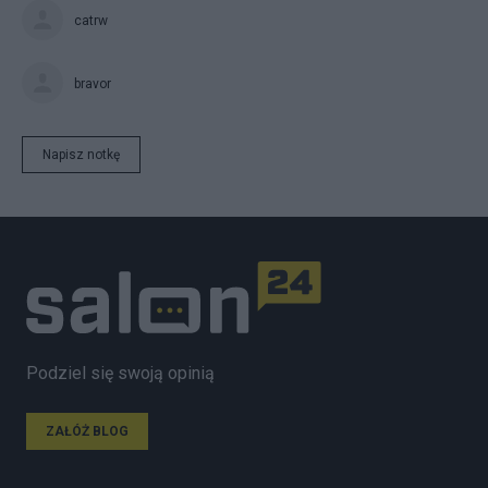
catrw
bravor
Napisz notkę
Podziel się swoją opinią
ZAŁÓŻ BLOG