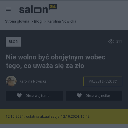
Strona główna
Blogi
Karolina Nowicka
211
BLOG
Nie wolno być obojętnym wobec
tego, co uważa się za zło
Karolina Nowicka
PRZESTĘPCZOŚĆ
Obserwuj temat
Obserwuj notkę
12.10.2024 , ostatnia aktualizacja: 12.10.2024, 16:42