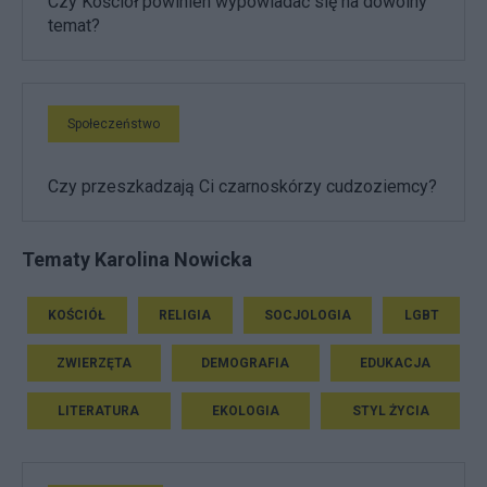
Czy Kościół powinien wypowiadać się na dowolny
temat?
Społeczeństwo
Czy przeszkadzają Ci czarnoskórzy cudzoziemcy?
Tematy Karolina Nowicka
KOŚCIÓŁ
RELIGIA
SOCJOLOGIA
LGBT
ZWIERZĘTA
DEMOGRAFIA
EDUKACJA
LITERATURA
EKOLOGIA
STYL ŻYCIA