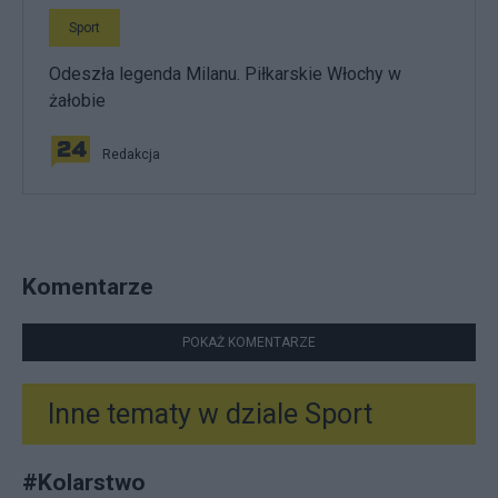
Sport
Odeszła legenda Milanu. Piłkarskie Włochy w
żałobie
Redakcja
Komentarze
POKAŻ KOMENTARZE
Inne tematy w dziale
Sport
#
Kolarstwo