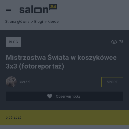
Strona główna
Blogi
kierdel
78
BLOG
Mistrzostwa Świata w koszykówce
3x3 (fotoreportaż)
kierdel
SPORT
Obserwuj notkę
5.06.2026