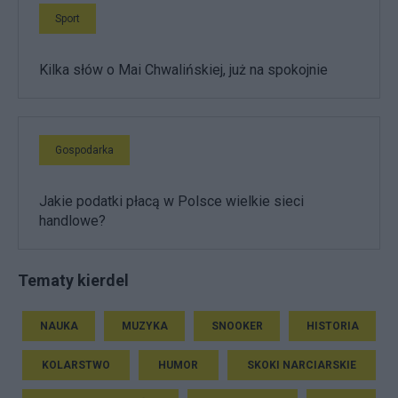
Sport
Kilka słów o Mai Chwalińskiej, już na spokojnie
Gospodarka
Jakie podatki płacą w Polsce wielkie sieci
handlowe?
Tematy kierdel
NAUKA
MUZYKA
SNOOKER
HISTORIA
KOLARSTWO
HUMOR
SKOKI NARCIARSKIE