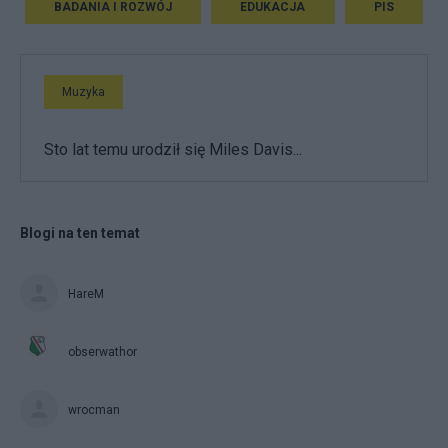
BADANIA I ROZWÓJ
EDUKACJA
PIS
Muzyka
Sto lat temu urodził się Miles Davis...
Blogi na ten temat
HareM
obserwathor
wrocman