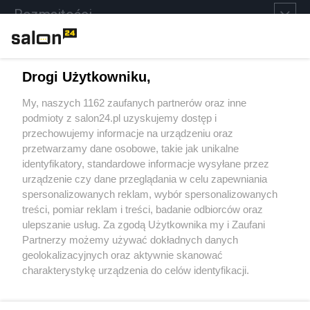
Rozmaitości
Technologie
Drogi Użytkowniku,
Sport
My, naszych 1162 zaufanych partnerów oraz inne
podmioty z salon24.pl uzyskujemy dostęp i
Społeczeństwo
przechowujemy informacje na urządzeniu oraz
przetwarzamy dane osobowe, takie jak unikalne
Kultura
identyfikatory, standardowe informacje wysyłane przez
urządzenie czy dane przeglądania w celu zapewniania
spersonalizowanych reklam, wybór spersonalizowanych
treści, pomiar reklam i treści, badanie odbiorców oraz
ulepszanie usług. Za zgodą Użytkownika my i Zaufani
X
Facebook
Instagram
Youtube
Partnerzy możemy używać dokładnych danych
geolokalizacyjnych oraz aktywnie skanować
charakterystykę urządzenia do celów identyfikacji.
Web Content Media sp. z o. o. © 2022
Ponieważ cenimy Twoją prywatność, prosimy o zgodę na
korzystanie z tych technologii poprzez kliknięcie