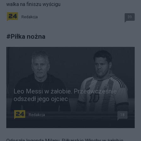
walka na finiszu wyścigu
Redakcja
39
#
Piłka nożna
Leo Messi w żałobie. Przedwcześnie
odszedł jego ojciec
Redakcja
18
Odeszła legenda Milanu. Piłkarskie Włochy w żałobie