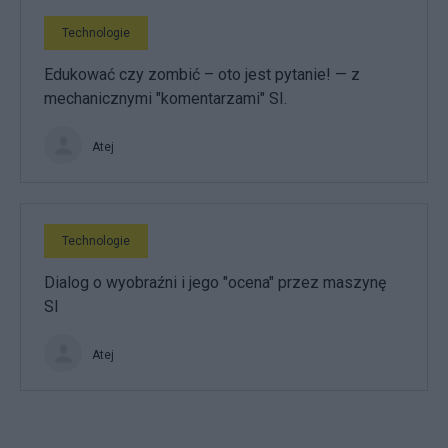
Technologie
Edukować czy zombić – oto jest pytanie! — z
mechanicznymi "komentarzami" SI.
Atej
Technologie
Dialog o wyobraźni i jego "ocena" przez maszynę
SI
Atej