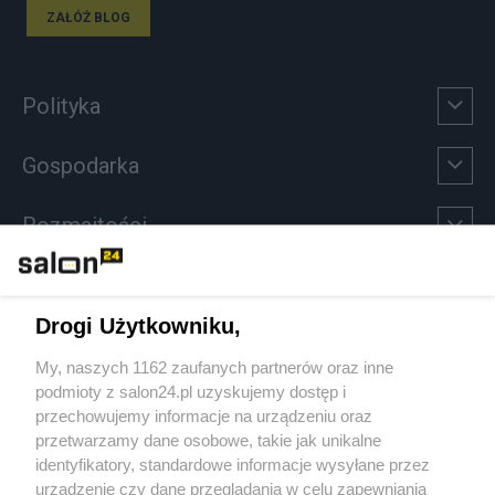
ZAŁÓŻ BLOG
Polityka
Gospodarka
Rozmaitości
Technologie
Drogi Użytkowniku,
Sport
My, naszych 1162 zaufanych partnerów oraz inne
podmioty z salon24.pl uzyskujemy dostęp i
Społeczeństwo
przechowujemy informacje na urządzeniu oraz
przetwarzamy dane osobowe, takie jak unikalne
Kultura
identyfikatory, standardowe informacje wysyłane przez
urządzenie czy dane przeglądania w celu zapewniania