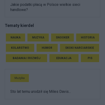
Jakie podatki płacą w Polsce wielkie sieci
handlowe?
Tematy kierdel
NAUKA
MUZYKA
SNOOKER
HISTORIA
KOLARSTWO
HUMOR
SKOKI NARCIARSKIE
BADANIA I ROZWÓJ
EDUKACJA
PIS
Muzyka
Sto lat temu urodził się Miles Davis...