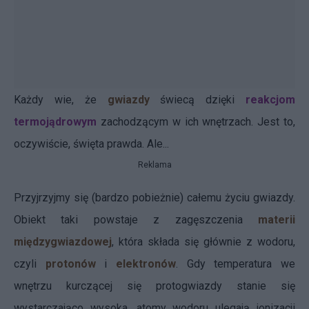
Każdy wie, że
gwiazdy
świecą dzięki
reakcjom
termojądrowym
zachodzącym w ich wnętrzach. Jest to,
oczywiście, święta prawda. Ale...
Reklama
Przyjrzyjmy się (bardzo pobieżnie) całemu życiu gwiazdy.
Obiekt taki powstaje z zagęszczenia
materii
międzygwiazdowej
, która składa się głównie z wodoru,
czyli
protonów
i
elektronów
. Gdy temperatura we
wnętrzu kurczącej się protogwiazdy stanie się
wystarczająco wysoka, atomy wodoru ulegają jonizacji