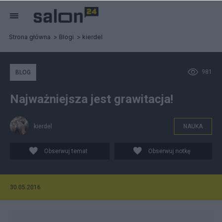
Strona główna
Blogi
kierdel
981
BLOG
Najważniejsza jest grawitacja!
kierdel
NAUKA
Obserwuj temat
Obserwuj notkę
30.05.2016