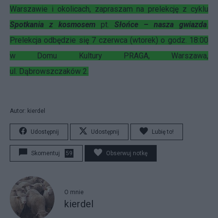
Warszawie i okolicach, zapraszam na prelekcję z cyklu
Spotkania z kosmosem
pt.
Słońce – nasza gwiazda
.
Prelekcja odbędzie się 7 czerwca (wtorek) o godz. 18:00
w Domu Kultury PRAGA, Warszawa,
ul. Dąbrowszczaków 2.
Autor: kierdel
Udostępnij
Udostępnij
Lubię to!
Skomentuj
59
Obserwuj notkę
O mnie
kierdel