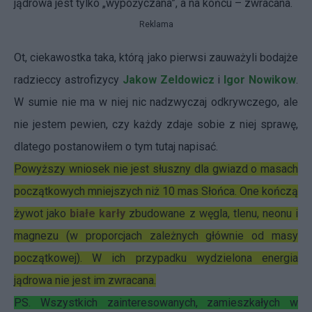
jądrowa jest tylko „wypożyczana”, a na końcu – zwracana.
Reklama
Ot, ciekawostka taka, którą jako pierwsi zauważyli bodajże
radzieccy astrofizycy
Jakow Zeldowicz
i
Igor Nowikow
.
W sumie nie ma w niej nic nadzwyczaj odkrywczego, ale
nie jestem pewien, czy każdy zdaje sobie z niej sprawę,
dlatego postanowiłem o tym tutaj napisać.
Powyższy wniosek nie jest słuszny dla gwiazd o masach
początkowych mniejszych niż 10 mas Słońca. One kończą
żywot jako
białe karły
zbudowane z węgla, tlenu, neonu i
magnezu (w proporcjach zależnych głównie od masy
początkowej). W ich przypadku wydzielona energia
jądrowa nie jest im zwracana.
PS. Wszystkich zainteresowanych, zamieszkałych w