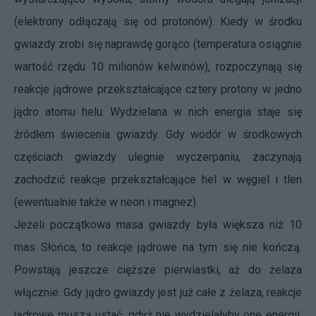
(elektrony odłączają się od protonów). Kiedy w środku
gwiazdy zrobi się naprawdę gorąco (temperatura osiągnie
wartość rzędu 10 milionów kelwinów), rozpoczynają się
reakcje jądrowe przekształcające cztery protony w jedno
jądro atomu helu. Wydzielana w nich energia staje się
źródłem świecenia gwiazdy. Gdy wodór w środkowych
częściach gwiazdy ulegnie wyczerpaniu, zaczynają
zachodzić reakcje przekształcające hel w węgiel i tlen
(ewentualnie także w neon i magnez).
Jeżeli początkowa masa gwiazdy była większa niż 10
mas Słońca, to reakcje jądrowe na tym się nie kończą.
Powstają jeszcze cięższe pierwiastki, aż do żelaza
włącznie. Gdy jądro gwiazdy jest już całe z żelaza, reakcje
jądrowe muszą ustać, gdyż nie wydzielałyby one energii,